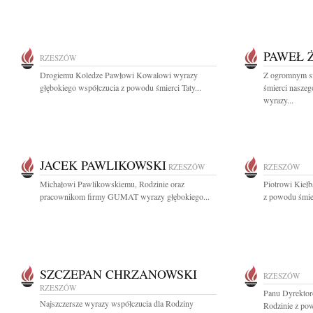
PAWEŁ 
RZESZÓW
Drogiemu Koledze Pawłowi Kowalowi wyrazy
Z ogromnym s
głębokiego współczucia z powodu śmierci Taty...
śmierci nasze
wyrazy...
JACEK PAWLIKOWSKI
RZESZÓW
RZESZÓW
Michałowi Pawlikowskiemu, Rodzinie oraz
Piotrowi Kiełb
pracownikom firmy GUMAT wyrazy głębokiego...
z powodu śmier
SZCZEPAN CHRZANOWSKI
RZESZÓW
RZESZÓW
Panu Dyrektor
Najszczersze wyrazy współczucia dla Rodziny
Rodzinie z pow