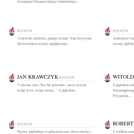
Szczepana Chrzanowskiego wieloletniego...
RZESZÓW
RZESZÓW
"Człowiek odchodzi, pamięć zostaje" Pani Krystynie
Andrzejowi Zaj
Skowrońskiej wyrazy najgłębszego...
wyrazy głębok
JAN KRAWCZYK
WITOLD
RZESZÓW
"I chociaż serce Twe bić przestało...nasze uczucia
Z głębokim ża
wciąż żywe, wciąż mocne..." Z głębokim...
Niezastąpione
Przyjaciela,...
ROBERT
RZESZÓW
Wyrazy głębokiego współczucia oraz słowa otuchy i
Z wielkim smu