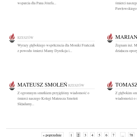
wsparcia dla Pana Józefa...
śmierci nasze
Pawłowskiego.
MARIAN
RZESZÓW
Wyrazy głębokiego współczucia dla Moniki Frańczak
Żegnam inż. M
z powodu śmierci Mamy Dyrekcja i...
działacza opozy
MATEUSZ SMOLEŃ
TOMAS
RZESZÓW
Z ogromnym smutkiem przyjęliśmy wiadomość o
Z głębokim smu
śmierci naszego Kolegi Mateusza Smoleń
wiadomości o 
Składamy...
« poprzednie
1
2
3
4
5
6
7
...
78