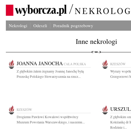
Nekrologi
Odeszli
Poradnik pogrzebowy
Inne nekrologi
JOANNA JANOCHA
CAŁA POLSKA
RZESZÓW
Z głębokim żalem żegnamy Joannę Janochę byłą
Wyrazy współcz
Prezeskę Polskiego Stowarzyszenia na rzecz...
Grzegorzowi M
URSZUL
RZESZÓW
Drogiemu Pawłowi Kowalowi współtwórcy
Z głębokim sm
Muzeum Powstania Warszawskiego, i naszemu...
Koleżankę dr 
Rodzinie i...