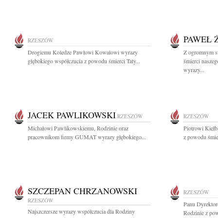
PAWEŁ 
RZESZÓW
Drogiemu Koledze Pawłowi Kowalowi wyrazy
Z ogromnym s
głębokiego współczucia z powodu śmierci Taty...
śmierci nasze
wyrazy...
JACEK PAWLIKOWSKI
RZESZÓW
RZESZÓW
Michałowi Pawlikowskiemu, Rodzinie oraz
Piotrowi Kiełb
pracownikom firmy GUMAT wyrazy głębokiego...
z powodu śmier
SZCZEPAN CHRZANOWSKI
RZESZÓW
RZESZÓW
Panu Dyrektor
Najszczersze wyrazy współczucia dla Rodziny
Rodzinie z pow