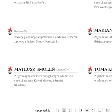
wsparcia dla Pana Józefa...
śmierci nasze
Pawłowskiego.
MARIAN
RZESZÓW
Wyrazy głębokiego współczucia dla Moniki Frańczak
Żegnam inż. M
z powodu śmierci Mamy Dyrekcja i...
działacza opozy
MATEUSZ SMOLEŃ
TOMAS
RZESZÓW
Z ogromnym smutkiem przyjęliśmy wiadomość o
Z głębokim smu
śmierci naszego Kolegi Mateusza Smoleń
wiadomości o 
Składamy...
« poprzednie
1
2
3
4
5
6
7
...
78