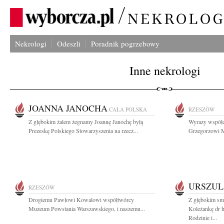
Nekrologi
Odeszli
Poradnik pogrzebowy
Inne nekrologi
JOANNA JANOCHA
CAŁA POLSKA
RZESZÓW
Z głębokim żalem żegnamy Joannę Janochę byłą
Wyrazy współcz
Prezeskę Polskiego Stowarzyszenia na rzecz...
Grzegorzowi M
URSZUL
RZESZÓW
Drogiemu Pawłowi Kowalowi współtwórcy
Z głębokim sm
Muzeum Powstania Warszawskiego, i naszemu...
Koleżankę dr 
Rodzinie i...