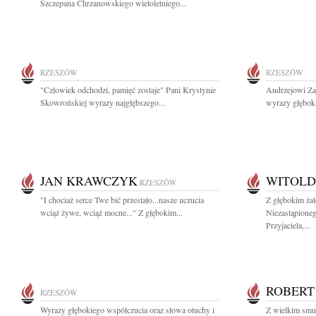
Szczepana Chrzanowskiego wieloletniego...
RZESZÓW
RZESZÓW
"Człowiek odchodzi, pamięć zostaje" Pani Krystynie
Andrzejowi Zaj
Skowrońskiej wyrazy najgłębszego...
wyrazy głębok
JAN KRAWCZYK
WITOLD
RZESZÓW
"I chociaż serce Twe bić przestało...nasze uczucia
Z głębokim ża
wciąż żywe, wciąż mocne..." Z głębokim...
Niezastąpione
Przyjaciela,...
ROBERT
RZESZÓW
Wyrazy głębokiego współczucia oraz słowa otuchy i
Z wielkim smu