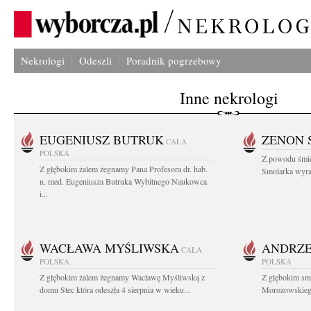
Nekrologi
Odeszli
Poradnik pogrzebowy
Inne nekrologi
EUGENIUSZ BUTRUK
ZENON 
CAŁA
POLSKA
Z powodu śmie
Z głębokim żalem żegnamy Pana Profesora dr. hab.
Smolarka wyraz
n. med. Eugeniusza Butruka Wybitnego Naukowca
i...
WACŁAWA MYŚLIWSKA
ANDRZE
CAŁA
POLSKA
POLSKA
Z głębokim żalem żegnamy Wacławę Myśliwską z
Z głębokim sm
domu Stec która odeszła 4 sierpnia w wieku...
Morozowskiego 