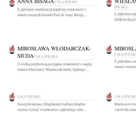
ANNA BISAGA
WIESŁA
CAŁA POLSKA
POLSKA
Z głębokim smutkiem przyjęliśmy wiadomość o
Z głębokim ża
śmierci naszej Koleżanki Pani dr Anny Bisagi...
Ziółkowską posł
MIROSŁAWA WŁODARCZAK-
MIROS
SIUDA
CAŁA POLSK
CAŁA POLSKA
Z głębokim sm
Z wielką przykrością przyjąłem wiadomość o nagłej
śmierci wielol
śmierci Mirosławy Włodarczak-Siudy Sędziego...
CAŁA POLSKA
CAŁA POLSK
Naszej Koleżance Magdalenie Garbacz-Kajdzie
Mariuszowi Sz
szczere wyrazy współczucia i głębokiego żalu...
z powodu śmier