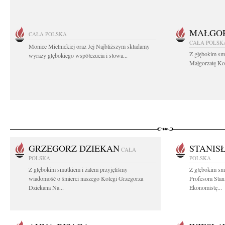
MAŁGOR
CAŁA POLSKA
CAŁA POLSK
Monice Mielnickiej oraz Jej Najbliższym składamy
Z głębokim sm
wyrazy głębokiego współczucia i słowa...
Małgorzatę Koś
GRZEGORZ DZIEKAN
STANIS
CAŁA
POLSKA
POLSKA
Z głębokim smutkiem i żalem przyjęliśmy
Z głębokim sm
wiadomość o śmierci naszego Kolegi Grzegorza
Profesora Sta
Dziekana Na...
Ekonomistę...