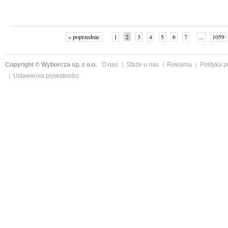
« poprzednie
1
2
3
4
5
6
7
...
1059
Copyright © Wyborcza sp. z o.o.
O nas
Staże u nas
Reklama
Polityka 
Ustawienia prywatności