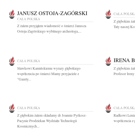
JANUSZ OSTOJA-ZAGÓRSKI
CAŁA POLSK
CAŁA POLSKA
Z głębokim ża
Z żalem przyjąłem wiadomość o śmierci Janusza
Taty naszej Ko
Ostoja-Zagórskiego wybitnego archeologa,...
IRENA 
CAŁA POLSKA
Sławkowi Kamińskiemu wyrazy głębokiego
Z głębokim ża
współczucia po śmierci Mamy przyjaciele z
Profesor Ireny
"Gazety...
CAŁA POLSKA
CAŁA POLSK
Z głębokim żalem składamy dr Joannie Pyrkosz-
Radkowi Lenia
Pacynie Prodziekan Wydziału Technologii
współczucia z 
Kosmicznych...