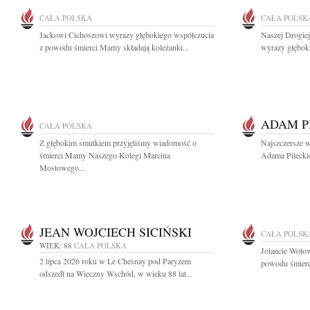
CAŁA POLSKA
CAŁA POLSK
Jackowi Cichoszowi wyrazy głębokiego współczucia
Naszej Drogie
z powodu śmierci Mamy składają koleżanki...
wyrazy głębok
ADAM P
CAŁA POLSKA
Z głębokim smutkiem przyjęliśmy wiadomość o
Najszczersze w
śmierci Mamy Naszego Kolegi Marcina
Adama Pileckie
Mostowego...
JEAN WOJCIECH SICIŃSKI
CAŁA POLSK
WIEK: 88
CAŁA POLSKA
Jolancie Woło
2 lipca 2026 roku w Le Chesnay pod Paryżem
powodu śmierci
odszedł na Wieczny Wschód, w wieku 88 lat...