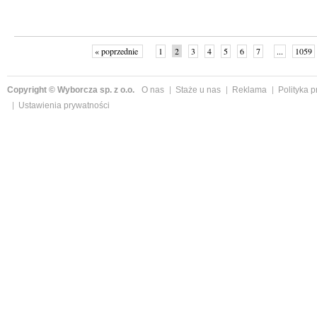
« poprzednie
1
2
3
4
5
6
7
...
1059
Copyright © Wyborcza sp. z o.o.
O nas
Staże u nas
Reklama
Polityka 
Ustawienia prywatności