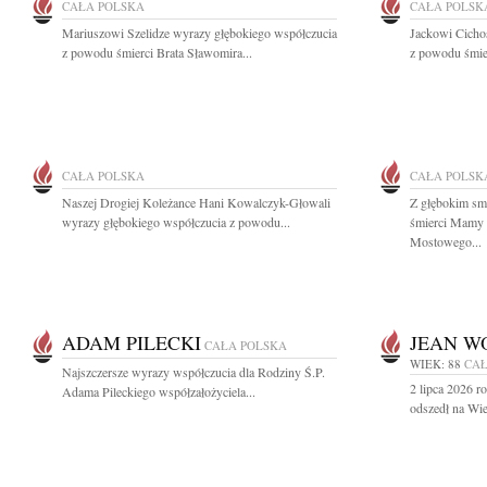
CAŁA POLSKA
CAŁA POLSK
Mariuszowi Szelidze wyrazy głębokiego współczucia
Jackowi Cicho
z powodu śmierci Brata Sławomira...
z powodu śmier
CAŁA POLSKA
CAŁA POLSK
Naszej Drogiej Koleżance Hani Kowalczyk-Głowali
Z głębokim sm
wyrazy głębokiego współczucia z powodu...
śmierci Mamy 
Mostowego...
ADAM PILECKI
JEAN WO
CAŁA POLSKA
WIEK: 88
CAŁ
Najszczersze wyrazy współczucia dla Rodziny Ś.P.
2 lipca 2026 
Adama Pileckiego współzałożyciela...
odszedł na Wie