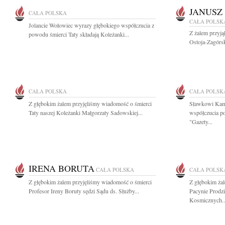
JANUSZ
CAŁA POLSKA
CAŁA POLSK
Jolancie Wołowiec wyrazy głębokiego współczucia z
Z żalem przyj
powodu śmierci Taty składają Koleżanki...
Ostoja-Zagórsk
CAŁA POLSKA
CAŁA POLSK
Z głębokim żalem przyjęliśmy wiadomość o śmierci
Sławkowi Kam
Taty naszej Koleżanki Małgorzaty Sadowskiej...
współczucia po
"Gazety...
IRENA BORUTA
CAŁA POLSKA
CAŁA POLSK
Z głębokim żalem przyjęliśmy wiadomość o śmierci
Z głębokim ża
Profesor Ireny Boruty sędzi Sądu ds. Służby...
Pacynie Prodz
Kosmicznych..