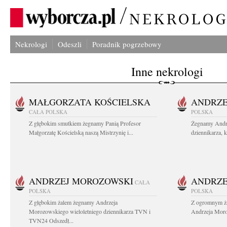
Nekrologi
Odeszli
Poradnik pogrzebowy
Inne nekrologi
MAŁGORZATA KOŚCIELSKA
ANDRZE
CAŁA POLSKA
POLSKA
Z głębokim smutkiem żegnamy Panią Profesor
Żegnamy Andr
Małgorzatę Kościelską naszą Mistrzynię i...
dziennikarza, 
ANDRZEJ MOROZOWSKI
ANDRZE
CAŁA
POLSKA
POLSKA
Z głębokim żalem żegnamy Andrzeja
Z ogromnym ża
Morozowskiego wieloletniego dziennikarza TVN i
Andrzeja Moro
TVN24 Odszedł...