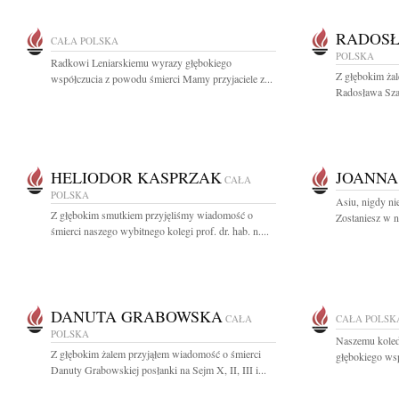
RADOSŁ
CAŁA POLSKA
POLSKA
Radkowi Leniarskiemu wyrazy głębokiego
Z głębokim ża
współczucia z powodu śmierci Mamy przyjaciele z...
Radosława Sza
HELIODOR KASPRZAK
JOANNA
CAŁA
POLSKA
Asiu, nigdy ni
Z głębokim smutkiem przyjęliśmy wiadomość o
Zostaniesz w n
śmierci naszego wybitnego kolegi prof. dr. hab. n....
DANUTA GRABOWSKA
CAŁA
CAŁA POLSK
POLSKA
Naszemu kole
Z głębokim żalem przyjąłem wiadomość o śmierci
głębokiego wsp
Danuty Grabowskiej posłanki na Sejm X, II, III i...