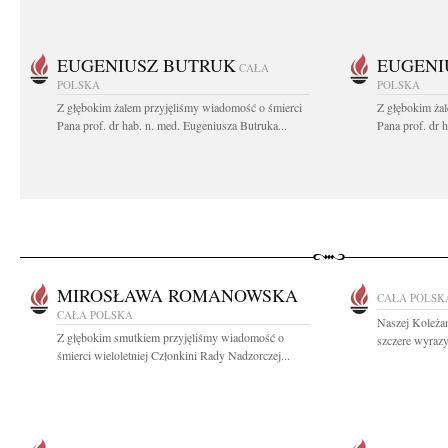
EUGENIUSZ BUTRUK
EUGENI
CAŁA
POLSKA
POLSKA
Z głębokim żalem przyjęliśmy wiadomość o śmierci
Z głębokim ża
Pana prof. dr hab. n. med. Eugeniusza Butruka...
Pana prof. dr 
MIROSŁAWA ROMANOWSKA
CAŁA POLSK
CAŁA POLSKA
Naszej Koleża
Z głębokim smutkiem przyjęliśmy wiadomość o
szczere wyrazy
śmierci wieloletniej Członkini Rady Nadzorczej...