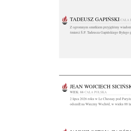
TADEUSZ GAPIŃSKI
CAŁA 
Z ogromnym smutkiem przyjęliśmy wiadom
śmierci Ś.P. Tadeusza Gapińskiego Byłego pi
JEAN WOJCIECH SICIŃS
WIEK: 88
CAŁA POLSKA
2 lipca 2026 roku w Le Chesnay pod Paryż
odszedł na Wieczny Wschód, w wieku 88 lat