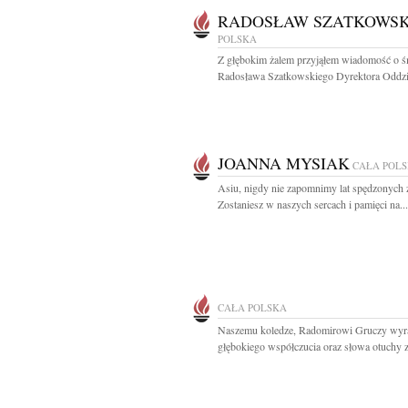
RADOSŁAW SZATKOWSK
POLSKA
Z głębokim żalem przyjąłem wiadomość o ś
Radosława Szatkowskiego Dyrektora Oddzia
JOANNA MYSIAK
CAŁA POL
Asiu, nigdy nie zapomnimy lat spędzonych 
Zostaniesz w naszych sercach i pamięci na...
CAŁA POLSKA
Naszemu koledze, Radomirowi Gruczy wyr
głębokiego współczucia oraz słowa otuchy z