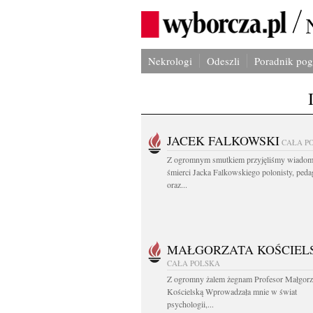
Nekrologi
Odeszli
Poradnik po
JACEK FALKOWSKI
CAŁA P
Z ogromnym smutkiem przyjęliśmy wiadom
śmierci Jacka Falkowskiego polonisty, ped
oraz...
MAŁGORZATA KOŚCIEL
CAŁA POLSKA
Z ogromny żalem żegnam Profesor Małgorz
Kościelską Wprowadzała mnie w świat
psychologii,...