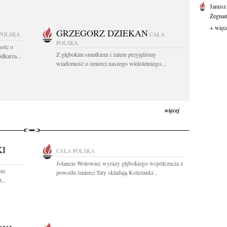
Janusz
Żegnam
+ więc
GRZEGORZ DZIEKAN
POLSKA
CAŁA
POLSKA
ość o
Z głębokim smutkiem i żalem przyjęliśmy
łkarza...
wiadomość o śmierci naszego wieloletniego...
więcej
KI
CAŁA POLSKA
Jolancie Wołowiec wyrazy głębokiego współczucia z
em
powodu śmierci Taty składają Koleżanki...
...