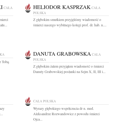
I
HELIODOR KASPRZAK
CAŁA
CAŁA
POLSKA
mierci
Z głębokim smutkiem przyjęliśmy wiadomość o
łu...
śmierci naszego wybitnego kolegi prof. dr. hab. n....
DANUTA GRABOWSKA
SKA
CAŁA
POLSKA
z Tobą.
Z głębokim żalem przyjąłem wiadomość o śmierci
Danuty Grabowskiej posłanki na Sejm X, II, III i...
CAŁA POLSKA
azy
Wyrazy głębokiego współczucia dr n. med.
...
Aleksandrze Rozwandowicz z powodu śmierci
Ojca...