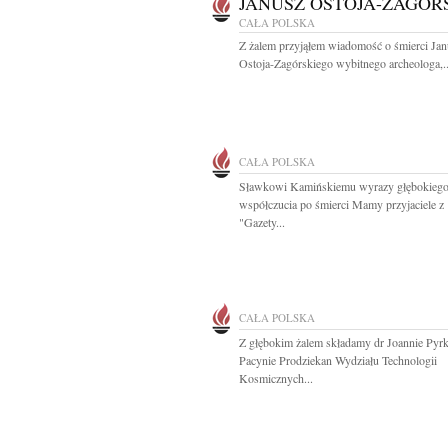
JANUSZ OSTOJA-ZAGÓR
CAŁA POLSKA
Z żalem przyjąłem wiadomość o śmierci Jan
Ostoja-Zagórskiego wybitnego archeologa,..
CAŁA POLSKA
Sławkowi Kamińskiemu wyrazy głębokieg
współczucia po śmierci Mamy przyjaciele z
"Gazety...
CAŁA POLSKA
Z głębokim żalem składamy dr Joannie Pyr
Pacynie Prodziekan Wydziału Technologii
Kosmicznych...