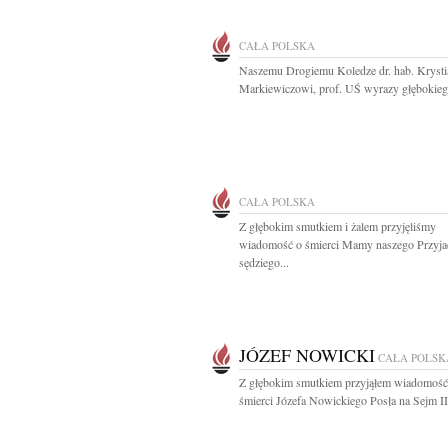
CAŁA POLSKA
Naszemu Drogiemu Koledze dr. hab. Kryst
Markiewiczowi, prof. UŚ wyrazy głębokiego
CAŁA POLSKA
Z głębokim smutkiem i żalem przyjęliśmy
wiadomość o śmierci Mamy naszego Przyjac
sędziego...
JÓZEF NOWICKI
CAŁA POLSK
Z głębokim smutkiem przyjąłem wiadomość
śmierci Józefa Nowickiego Posła na Sejm II, 