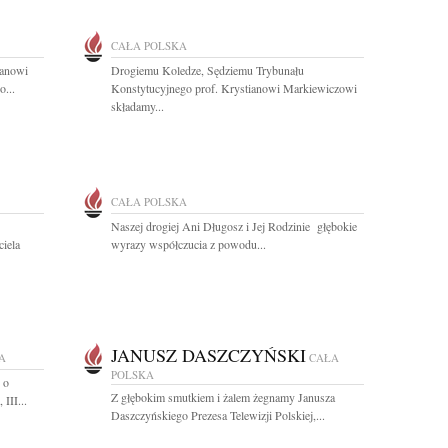
CAŁA POLSKA
ianowi
Drogiemu Koledze, Sędziemu Trybunału
...
Konstytucyjnego prof. Krystianowi Markiewiczowi
składamy...
CAŁA POLSKA
Naszej drogiej Ani Długosz i Jej Rodzinie głębokie
iela
wyrazy współczucia z powodu...
JANUSZ DASZCZYŃSKI
A
CAŁA
POLSKA
 o
Z głębokim smutkiem i żalem żegnamy Janusza
III...
Daszczyńskiego Prezesa Telewizji Polskiej,...