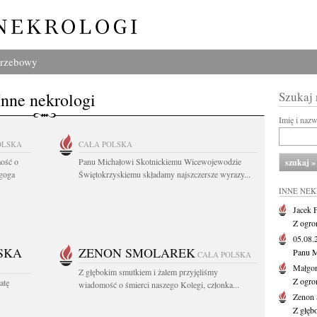
grzebowy
Inne nekrologi
Szukaj
Imię i naz
OLSKA
CAŁA POLSKA
ość o
Panu Michałowi Skotnickiemu Wicewojewodzie
agoga
Świętokrzyskiemu składamy najszczersze wyrazy...
INNE NE
Jacek 
Z ogro
05.08
SKA
ZENON SMOLAREK
Panu M
CAŁA POLSKA
Małgor
Z głębokim smutkiem i żalem przyjęliśmy
Z ogro
atę
wiadomość o śmierci naszego Kolegi, członka...
Zenon 
Z głęb