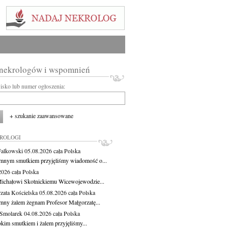
 nekrologów i wspomnień
wisko lub numer ogłoszenia:
+ szukanie zaawansowane
KROLOGI
Falkowski
05.08.2026
cała Polska
mnym smutkiem przyjęliśmy wiadomość o...
.2026
cała Polska
ichałowi Skotnickiemu Wicewojewodzie...
zata Kościelska
05.08.2026
cała Polska
mny żalem żegnam Profesor Małgorzatę...
Smolarek
04.08.2026
cała Polska
okim smutkiem i żalem przyjęliśmy...