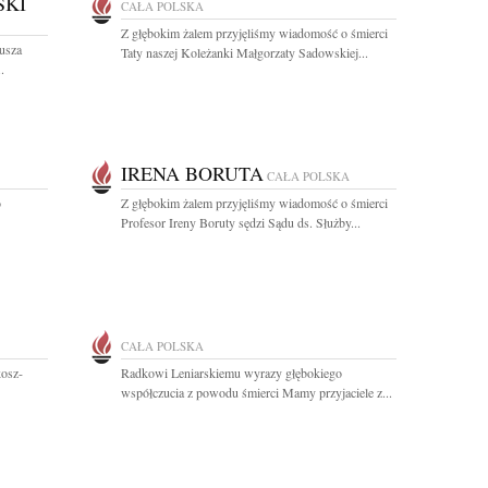
SKI
CAŁA POLSKA
Z głębokim żalem przyjęliśmy wiadomość o śmierci
usza
Taty naszej Koleżanki Małgorzaty Sadowskiej...
.
IRENA BORUTA
CAŁA POLSKA
o
Z głębokim żalem przyjęliśmy wiadomość o śmierci
Profesor Ireny Boruty sędzi Sądu ds. Służby...
CAŁA POLSKA
kosz-
Radkowi Leniarskiemu wyrazy głębokiego
współczucia z powodu śmierci Mamy przyjaciele z...