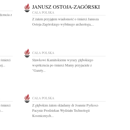
JANUSZ OSTOJA-ZAGÓRSKI
CAŁA POLSKA
łczucia z
Z żalem przyjąłem wiadomość o śmierci Janusza
Ostoja-Zagórskiego wybitnego archeologa,...
CAŁA POLSKA
 śmierci
Sławkowi Kamińskiemu wyrazy głębokiego
j...
współczucia po śmierci Mamy przyjaciele z
"Gazety...
A
CAŁA POLSKA
 śmierci
Z głębokim żalem składamy dr Joannie Pyrkosz-
...
Pacynie Prodziekan Wydziału Technologii
Kosmicznych...