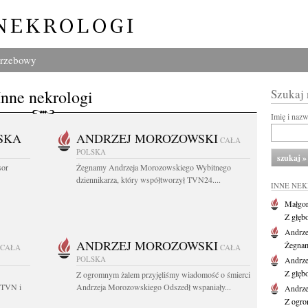
grzebowy
Inne nekrologi
Szukaj
Imię i naz
SKA
ANDRZEJ MOROZOWSKI
CAŁA
POLSKA
sor
Żegnamy Andrzeja Morozowskiego Wybitnego
dziennikarza, który współtworzył TVN24....
INNE NE
Małgor
Z głęb
Andrze
ANDRZEJ MOROZOWSKI
Żegnam
CAŁA
CAŁA
POLSKA
Andrze
Z głęb
Z ogromnym żalem przyjęliśmy wiadomość o śmierci
 TVN i
Andrzeja Morozowskiego Odszedł wspaniały...
Andrze
Z ogro