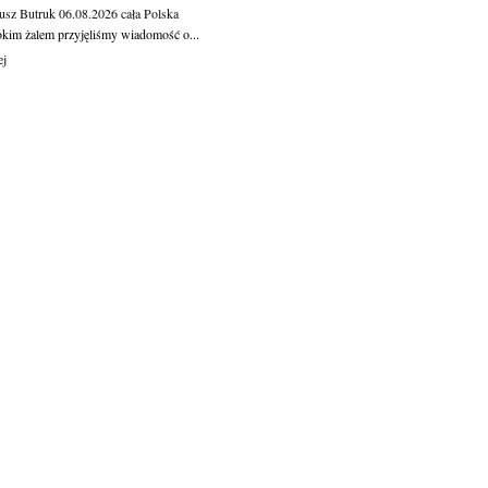
usz Butruk
06.08.2026
cała Polska
okim żalem przyjęliśmy wiadomość o...
ej