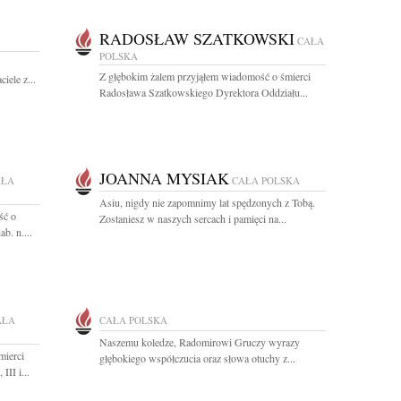
RADOSŁAW SZATKOWSKI
CAŁA
POLSKA
Z głębokim żalem przyjąłem wiadomość o śmierci
iele z...
Radosława Szatkowskiego Dyrektora Oddziału...
JOANNA MYSIAK
AŁA
CAŁA POLSKA
Asiu, nigdy nie zapomnimy lat spędzonych z Tobą.
ść o
Zostaniesz w naszych sercach i pamięci na...
b. n....
AŁA
CAŁA POLSKA
Naszemu koledze, Radomirowi Gruczy wyrazy
mierci
głębokiego współczucia oraz słowa otuchy z...
II i...