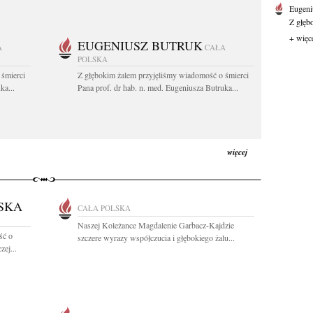
Eugeni
Z głęb
+ więc
EUGENIUSZ BUTRUK
A
CAŁA
POLSKA
 śmierci
Z głębokim żalem przyjęliśmy wiadomość o śmierci
ka...
Pana prof. dr hab. n. med. Eugeniusza Butruka...
więcej
SKA
CAŁA POLSKA
Naszej Koleżance Magdalenie Garbacz-Kajdzie
ść o
szczere wyrazy współczucia i głębokiego żalu...
zej...