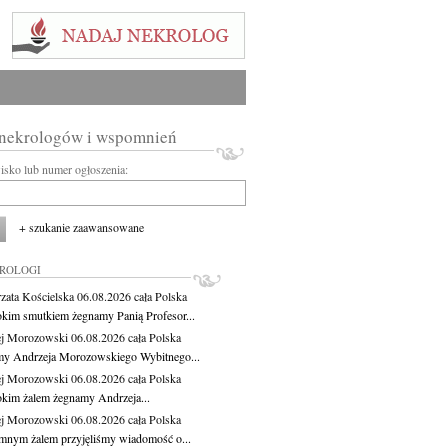
 nekrologów i wspomnień
wisko lub numer ogłoszenia:
+ szukanie zaawansowane
KROLOGI
zata Kościelska
06.08.2026
cała Polska
okim smutkiem żegnamy Panią Profesor...
j Morozowski
06.08.2026
cała Polska
y Andrzeja Morozowskiego Wybitnego...
j Morozowski
06.08.2026
cała Polska
okim żalem żegnamy Andrzeja...
j Morozowski
06.08.2026
cała Polska
mnym żalem przyjęliśmy wiadomość o...