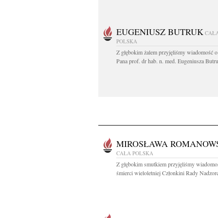
EUGENIUSZ BUTRUK
CAŁ
POLSKA
Z głębokim żalem przyjęliśmy wiadomość o
Pana prof. dr hab. n. med. Eugeniusza Butru
MIROSŁAWA ROMANOW
CAŁA POLSKA
Z głębokim smutkiem przyjęliśmy wiadomo
śmierci wieloletniej Członkini Rady Nadzorc