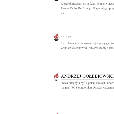
Z głębokim żalem i smutkiem żegnamy nas
Kolegę Piotra Bryńskiego Wspaniałego przy
i...
RADOM
Sędzi Iwonie Nowakowskiej wyrazy głębok
współczucia z powodu śmierci Mamy składaj
ANDRZEJ GOŁĘBIOWSKI
"Ktoś tutaj był i był, a potem zniknął i upo
nie ma" (W. Szymborska) Dnia 24 września.