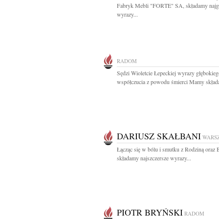
Fabryk Mebli "FORTE" SA, składamy najg
wyrazy...
RADOM
Sędzi Wioletcie Łepeckiej wyrazy głębokie
współczucia z powodu śmierci Mamy składaj
DARIUSZ SKAŁBANI
WARS
Łącząc się w bólu i smutku z Rodziną oraz 
składamy najszczersze wyrazy...
PIOTR BRYŃSKI
RADOM