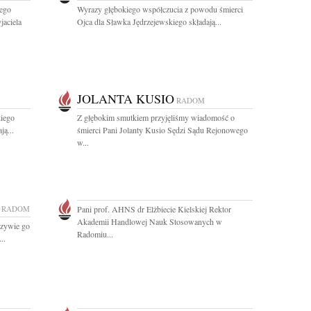
zego
Wyrazy głębokiego współczucia z powodu śmierci
jaciela
Ojca dla Sławka Jędrzejewskiego składają...
JOLANTA KUSIO
RADOM
iego
Z głębokim smutkiem przyjęliśmy wiadomość o
ą...
śmierci Pani Jolanty Kusio Sędzi Sądu Rejonowego
w...
RADOM
Pani prof. AHNS dr Elżbiecie Kielskiej Rektor
Akademii Handlowej Nauk Stosowanych w
rczywie go
Radomiu...
..