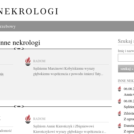
grzebowy
Inne nekrologi
Szukaj
Imię i naz
RADOM
Sędziemu Marcinowi Kobylskiemu wyrazy
ają
głębokiemu współczucia z powodu śmierci Taty...
INNE NE
06.08
Annie 
06.08
Sędzie
Zdzisł
K
RADOM
Z ogro
Danut
Sędziom Annie Kierończyk i Zbigniewowi
iadomość
Z ogro
Kierończykowi wyrazy głębokiego współczucia z...