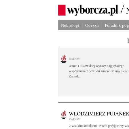
Nekrologi
Odeszli
Poradnik po
RADOM
Annie Ciskowskiej wyrazy najgłębszego
współczucia z powodu śmierci Mamy skład
Zarząd...
WŁODZIMIERZ PUJANE
RADOM
Z wielkim smutkiem i żalem przyjęliśmy w