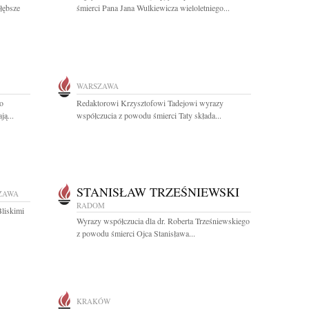
łębsze
śmierci Pana Jana Wulkiewicza wieloletniego...
WARSZAWA
go
Redaktorowi Krzysztofowi Tadejowi wyrazy
ą...
współczucia z powodu śmierci Taty składa...
STANISŁAW TRZEŚNIEWSKI
ZAWA
RADOM
Bliskimi
Wyrazy współczucia dla dr. Roberta Trześniewskiego
z powodu śmierci Ojca Stanisława...
KRAKÓW