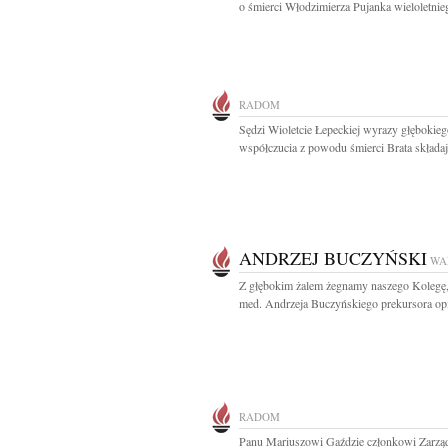
o śmierci Włodzimierza Pujanka wieloletnieg
RADOM
Sędzi Wioletcie Łepeckiej wyrazy głębokie
współczucia z powodu śmierci Brata składają
ANDRZEJ BUCZYŃSKI
WA
Z głębokim żalem żegnamy naszego Kolegę, 
med. Andrzeja Buczyńskiego prekursora opi
RADOM
Panu Mariuszowi Gaździe członkowi Zarzą