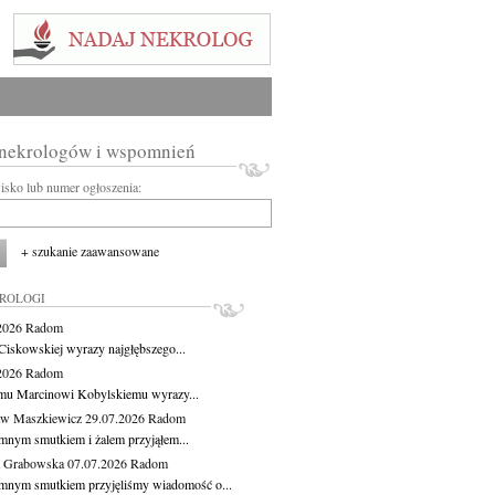
 nekrologów i wspomnień
wisko lub numer ogłoszenia:
+ szukanie zaawansowane
KROLOGI
.2026
Radom
Ciskowskiej wyrazy najgłębszego...
.2026
Radom
mu Marcinowi Kobylskiemu wyrazy...
aw Maszkiewicz
29.07.2026
Radom
mnym smutkiem i żalem przyjąłem...
a Grabowska
07.07.2026
Radom
mnym smutkiem przyjęliśmy wiadomość o...