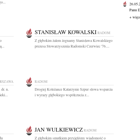
o...
26.05
Panu D
+ więc
STANISŁAW KOWALSKI
RADOM
go
Z głębokim żalem żegnamy Stanisława Kowalskiego
...
prezesa Stowarzyszenia Radomski Czerwiec '76....
RSZAWA
RADOM
dr. n.
Drogiej Koleżance Katarzynie Szpur słowa wsparcia
eki...
i wyrazy głębokiego współczucia z...
JAN WULKIEWICZ
RADOM
du
Z głębokim smutkiem przyjęliśmy wiadomość o