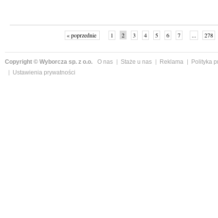
« poprzednie
1
2
3
4
5
6
7
...
278
Copyright © Wyborcza sp. z o.o.
O nas
Staże u nas
Reklama
Polityka 
Ustawienia prywatności