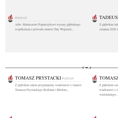
TADEUS
POZNAŃ
Adw. Mariuszowi Paplaczykowi wyrazy głębokiego
Z głębokim ża
współczucia z powodu śmierci Taty Wojciech...
sierpnia 2026 r
TOMASZ PRYSTACKI
TOMASZ
POZNAŃ
Z głębokim żalem przyjmujemy wiadomość o śmierci
Z głębokim smu
Tomasza Prystackiego Rodzinie i Bliskim...
wiadomość o ś
wieloletniego..