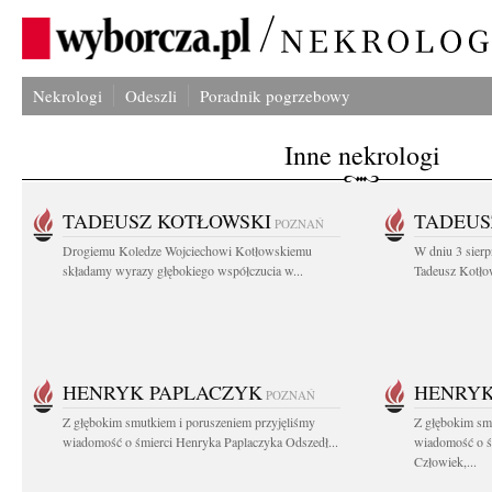
Nekrologi
Odeszli
Poradnik pogrzebowy
Inne nekrologi
TADEUSZ KOTŁOWSKI
TADEUS
POZNAŃ
Drogiemu Koledze Wojciechowi Kotłowskiemu
W dniu 3 sierp
składamy wyrazy głębokiego współczucia w...
Tadeusz Kotłow
HENRYK PAPLACZYK
HENRYK
POZNAŃ
Z głębokim smutkiem i poruszeniem przyjęliśmy
Z głębokim smu
wiadomość o śmierci Henryka Paplaczyka Odszedł...
wiadomość o ś
Człowiek,...