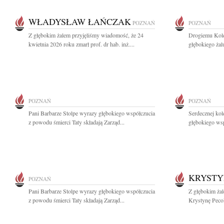
WŁADYSŁAW ŁAŃCZAK
POZNAŃ
POZNAŃ
Z głębokim żalem przyjęliśmy wiadomość, że 24
Drogiemu Kol
kwietnia 2026 roku zmarł prof. dr hab. inż....
głębokiego żal
POZNAŃ
POZNAŃ
Pani Barbarze Stolpe wyrazy głębokiego współczucia
Serdecznej kol
z powodu śmierci Taty składają Zarząd...
głębokiego wsp
KRYSTY
POZNAŃ
Pani Barbarze Stolpe wyrazy głębokiego współczucia
Z głębokim żal
z powodu śmierci Taty składają Zarząd...
Krystynę Pecol