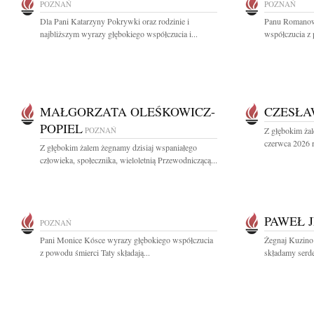
POZNAŃ
POZNAŃ
Dla Pani Katarzyny Pokrywki oraz rodzinie i
Panu Romanow
najbliższym wyrazy głębokiego współczucia i...
współczucia z 
MAŁGORZATA OLEŚKOWICZ-
CZESŁA
POPIEL
POZNAŃ
Z głębokim ża
czerwca 2026 r.
Z głębokim żalem żegnamy dzisiaj wspaniałego
człowieka, społecznika, wieloletnią Przewodniczącą...
PAWEŁ 
POZNAŃ
Pani Monice Kósce wyrazy głębokiego współczucia
Żegnaj Kuzino 
z powodu śmierci Taty składają...
składamy serde