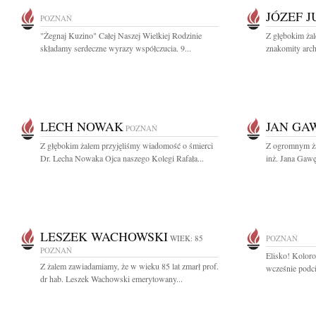
JÓZEF 
POZNAŃ
"Żegnaj Kuzino" Całej Naszej Wielkiej Rodzinie
Z głębokim ża
składamy serdeczne wyrazy współczucia. 9...
znakomity archi
LECH NOWAK
JAN GA
POZNAŃ
Z głębokim żalem przyjęliśmy wiadomość o śmierci
Z ogromnym ża
Dr. Lecha Nowaka Ojca naszego Kolegi Rafała...
inż. Jana Gawę
LESZEK WACHOWSKI
WIEK: 85
POZNAŃ
POZNAŃ
Elisko! Kolorow
Z żalem zawiadamiamy, że w wieku 85 lat zmarł prof.
wcześnie podci
dr hab. Leszek Wachowski emerytowany...