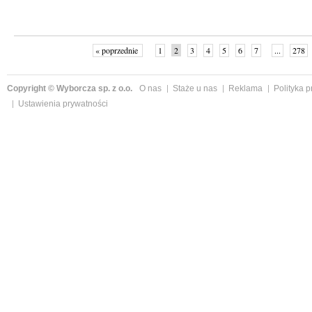
« poprzednie
1
2
3
4
5
6
7
...
278
Copyright © Wyborcza sp. z o.o.
O nas
Staże u nas
Reklama
Polityka 
Ustawienia prywatności