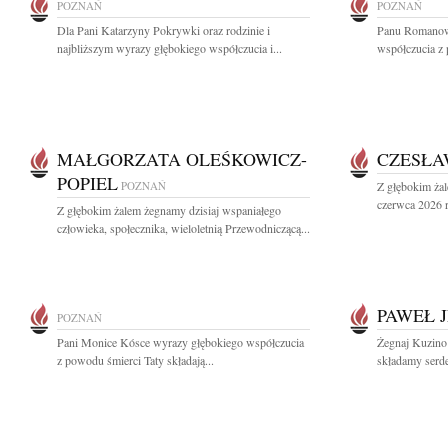
POZNAŃ
POZNAŃ
Dla Pani Katarzyny Pokrywki oraz rodzinie i
Panu Romanow
najbliższym wyrazy głębokiego współczucia i...
współczucia z 
MAŁGORZATA OLEŚKOWICZ-
CZESŁA
POPIEL
POZNAŃ
Z głębokim ża
czerwca 2026 r.
Z głębokim żalem żegnamy dzisiaj wspaniałego
człowieka, społecznika, wieloletnią Przewodniczącą...
PAWEŁ 
POZNAŃ
Pani Monice Kósce wyrazy głębokiego współczucia
Żegnaj Kuzino 
z powodu śmierci Taty składają...
składamy serde