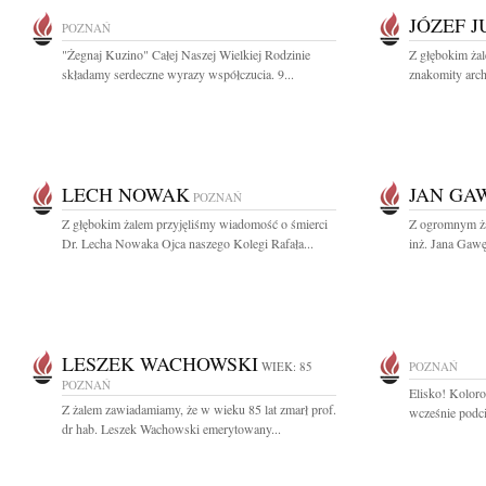
JÓZEF 
POZNAŃ
"Żegnaj Kuzino" Całej Naszej Wielkiej Rodzinie
Z głębokim ża
składamy serdeczne wyrazy współczucia. 9...
znakomity archi
LECH NOWAK
JAN GA
POZNAŃ
Z głębokim żalem przyjęliśmy wiadomość o śmierci
Z ogromnym ża
Dr. Lecha Nowaka Ojca naszego Kolegi Rafała...
inż. Jana Gawę
LESZEK WACHOWSKI
WIEK: 85
POZNAŃ
POZNAŃ
Elisko! Kolorow
Z żalem zawiadamiamy, że w wieku 85 lat zmarł prof.
wcześnie podci
dr hab. Leszek Wachowski emerytowany...