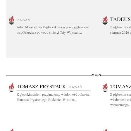
TADEUS
POZNAŃ
Adw. Mariuszowi Paplaczykowi wyrazy głębokiego
Z głębokim ża
współczucia z powodu śmierci Taty Wojciech...
sierpnia 2026 r
TOMASZ PRYSTACKI
TOMASZ
POZNAŃ
Z głębokim żalem przyjmujemy wiadomość o śmierci
Z głębokim smu
Tomasza Prystackiego Rodzinie i Bliskim...
wiadomość o ś
wieloletniego..