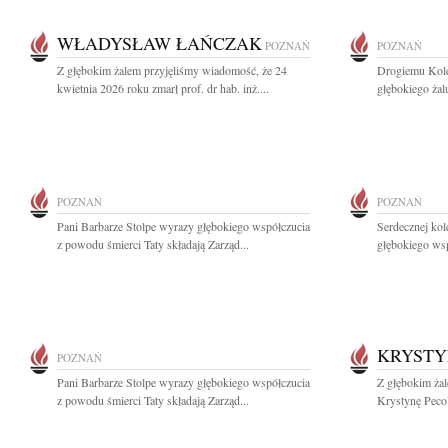
WŁADYSŁAW ŁAŃCZAK
POZNAŃ
POZNAŃ
Z głębokim żalem przyjęliśmy wiadomość, że 24
Drogiemu Kol
kwietnia 2026 roku zmarł prof. dr hab. inż....
głębokiego żal
POZNAŃ
POZNAŃ
Pani Barbarze Stolpe wyrazy głębokiego współczucia
Serdecznej kol
z powodu śmierci Taty składają Zarząd...
głębokiego wsp
KRYSTY
POZNAŃ
Pani Barbarze Stolpe wyrazy głębokiego współczucia
Z głębokim żal
z powodu śmierci Taty składają Zarząd...
Krystynę Pecol