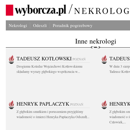
Nekrologi
Odeszli
Poradnik pogrzebowy
Inne nekrologi
TADEUSZ KOTŁOWSKI
TADEUS
POZNAŃ
Drogiemu Koledze Wojciechowi Kotłowskiemu
W dniu 3 sierp
składamy wyrazy głębokiego współczucia w...
Tadeusz Kotłow
HENRYK PAPLACZYK
HENRYK
POZNAŃ
Z głębokim smutkiem i poruszeniem przyjęliśmy
Z głębokim smu
wiadomość o śmierci Henryka Paplaczyka Odszedł...
wiadomość o ś
Człowiek,...