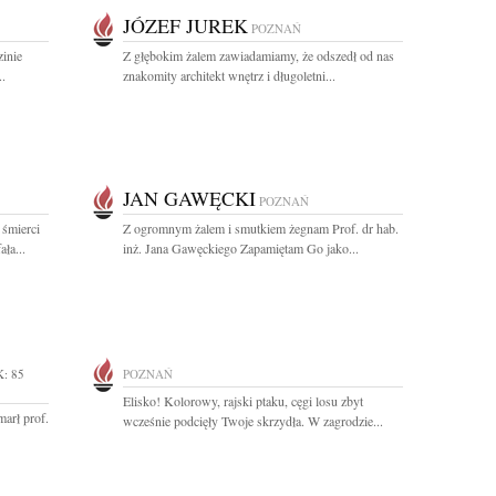
JÓZEF JUREK
POZNAŃ
zinie
Z głębokim żalem zawiadamiamy, że odszedł od nas
..
znakomity architekt wnętrz i długoletni...
JAN GAWĘCKI
POZNAŃ
 śmierci
Z ogromnym żalem i smutkiem żegnam Prof. dr hab.
ła...
inż. Jana Gawęckiego Zapamiętam Go jako...
: 85
POZNAŃ
Elisko! Kolorowy, rajski ptaku, cęgi losu zbyt
arł prof.
wcześnie podcięły Twoje skrzydła. W zagrodzie...