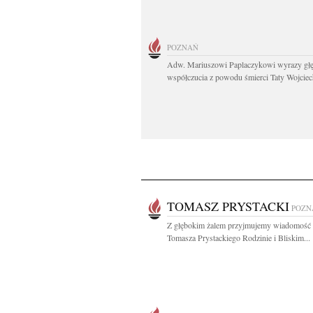
POZNAŃ
Adw. Mariuszowi Paplaczykowi wyrazy gł
współczucia z powodu śmierci Taty Wojciech
TOMASZ PRYSTACKI
POZN
Z głębokim żalem przyjmujemy wiadomość 
Tomasza Prystackiego Rodzinie i Bliskim...