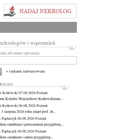
 nekrologów i wspomnień
wisko lub numer ogłoszenia:
+ szukanie zaawansowane
KROLOGI
z Kotłowski
07.08.2026
Poznań
mu Koledze Wojciechowi Kotłowskiemu...
z Kotłowski
06.08.2026
Poznań
3 sierpnia 2026 roku zmarł prof. dr...
 Paplaczyk
06.08.2026
Poznań
okim smutkiem i poruszeniem przyjęliśmy...
 Paplaczyk
06.08.2026
Poznań
okim smutkiem i żalem przyjęliśmy...