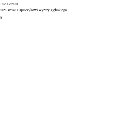
.2026
Poznań
ariuszowi Paplaczykowi wyrazy głębokiego...
ej