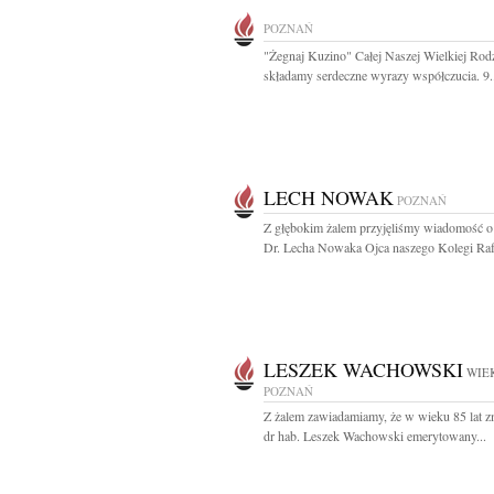
POZNAŃ
"Żegnaj Kuzino" Całej Naszej Wielkiej Rod
składamy serdeczne wyrazy współczucia. 9.
LECH NOWAK
POZNAŃ
Z głębokim żalem przyjęliśmy wiadomość o
Dr. Lecha Nowaka Ojca naszego Kolegi Rafa
LESZEK WACHOWSKI
WIEK
POZNAŃ
Z żalem zawiadamiamy, że w wieku 85 lat zm
dr hab. Leszek Wachowski emerytowany...