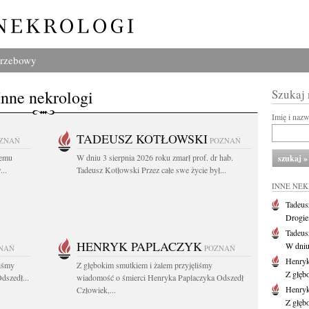
grzebowy
Inne nekrologi
Szukaj
Imię i naz
TADEUSZ KOTŁOWSKI
ZNAŃ
POZNAŃ
iemu
W dniu 3 sierpnia 2026 roku zmarł prof. dr hab.
..
Tadeusz Kotłowski Przez całe swe życie był...
INNE NE
Tadeus
Drogie
Tadeus
HENRYK PAPLACZYK
W dniu 
NAŃ
POZNAŃ
Henryk
liśmy
Z głębokim smutkiem i żalem przyjęliśmy
Z głęb
dszedł...
wiadomość o śmierci Henryka Paplaczyka Odszedł
Henryk
Człowiek,...
Z głęb