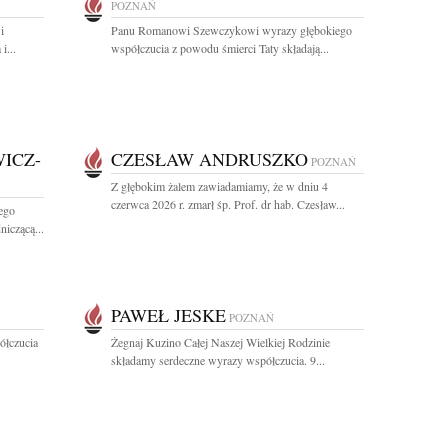
POZNAŃ
i
Panu Romanowi Szewczykowi wyrazy głębokiego
i...
współczucia z powodu śmierci Taty składają...
ICZ-
CZESŁAW ANDRUSZKO
POZNAŃ
Z głębokim żalem zawiadamiamy, że w dniu 4
czerwca 2026 r. zmarł śp. Prof. dr hab. Czesław...
ego
niczącą...
PAWEŁ JESKE
POZNAŃ
ółczucia
Żegnaj Kuzino Całej Naszej Wielkiej Rodzinie
składamy serdeczne wyrazy współczucia. 9...