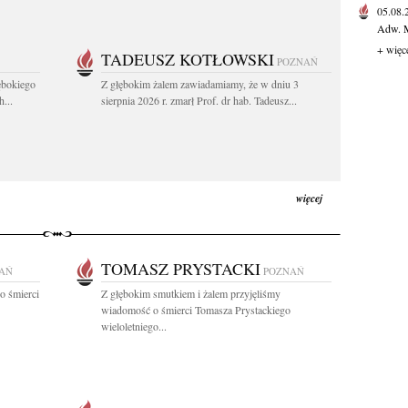
05.08
Adw. M
+ więc
TADEUSZ KOTŁOWSKI
POZNAŃ
ębokiego
Z głębokim żalem zawiadamiamy, że w dniu 3
...
sierpnia 2026 r. zmarł Prof. dr hab. Tadeusz...
więcej
TOMASZ PRYSTACKI
AŃ
POZNAŃ
o śmierci
Z głębokim smutkiem i żalem przyjęliśmy
wiadomość o śmierci Tomasza Prystackiego
wieloletniego...