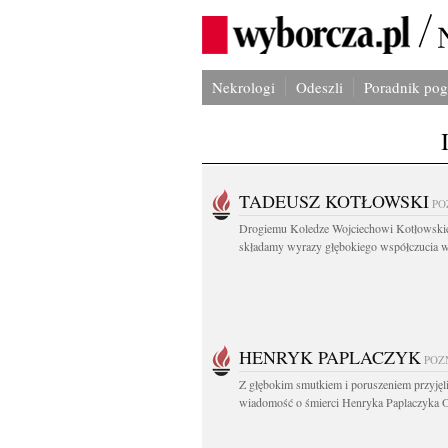
Nekrologi
Odeszli
Poradnik po
TADEUSZ KOTŁOWSKI
PO
Drogiemu Koledze Wojciechowi Kotłowsk
składamy wyrazy głębokiego współczucia w.
HENRYK PAPLACZYK
POZ
Z głębokim smutkiem i poruszeniem przyję
wiadomość o śmierci Henryka Paplaczyka O