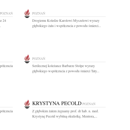
POZNAŃ
POZNAŃ
że 24
Drogiemu Koledze Karolowi Myszelowi wyrazy
.
głębokiego żalu i współczucia z powodu śmierci...
POZNAŃ
półczucia
Serdecznej koleżance Barbarze Stolpe wyrazy
głębokiego współczucia z powodu śmierci Taty...
KRYSTYNA PECOLD
POZNAŃ
półczucia
Z głębokim żalem żegnamy prof. dr hab. n. med.
Krystynę Pecold wybitną okulistkę, Mentora,...