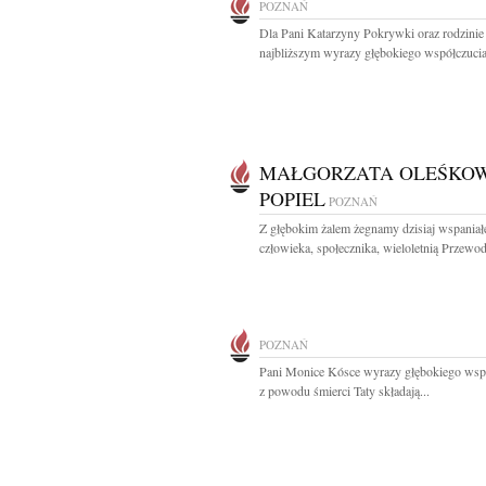
POZNAŃ
Dla Pani Katarzyny Pokrywki oraz rodzinie 
najbliższym wyrazy głębokiego współczucia 
MAŁGORZATA OLEŚKOW
POPIEL
POZNAŃ
Z głębokim żalem żegnamy dzisiaj wspaniał
człowieka, społecznika, wieloletnią Przewod
POZNAŃ
Pani Monice Kósce wyrazy głębokiego wsp
z powodu śmierci Taty składają...