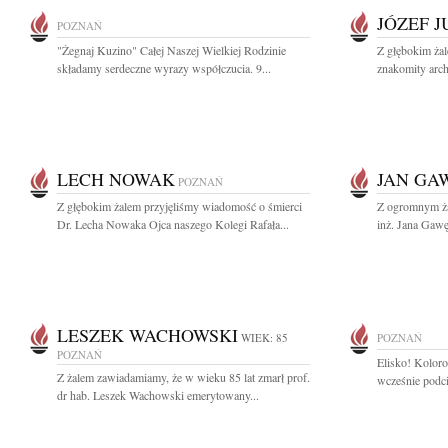
JÓZEF 
POZNAŃ
"Żegnaj Kuzino" Całej Naszej Wielkiej Rodzinie
Z głębokim ża
składamy serdeczne wyrazy współczucia. 9...
znakomity archi
LECH NOWAK
JAN GA
POZNAŃ
Z głębokim żalem przyjęliśmy wiadomość o śmierci
Z ogromnym ża
Dr. Lecha Nowaka Ojca naszego Kolegi Rafała...
inż. Jana Gawę
LESZEK WACHOWSKI
WIEK: 85
POZNAŃ
POZNAŃ
Elisko! Kolorow
Z żalem zawiadamiamy, że w wieku 85 lat zmarł prof.
wcześnie podci
dr hab. Leszek Wachowski emerytowany...