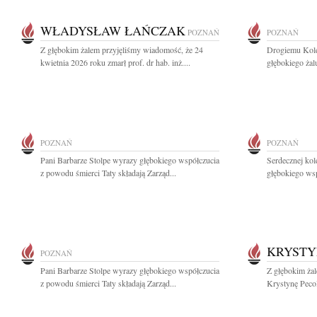
WŁADYSŁAW ŁAŃCZAK
POZNAŃ
POZNAŃ
Z głębokim żalem przyjęliśmy wiadomość, że 24
Drogiemu Kol
kwietnia 2026 roku zmarł prof. dr hab. inż....
głębokiego żal
POZNAŃ
POZNAŃ
Pani Barbarze Stolpe wyrazy głębokiego współczucia
Serdecznej kol
z powodu śmierci Taty składają Zarząd...
głębokiego wsp
KRYSTY
POZNAŃ
Pani Barbarze Stolpe wyrazy głębokiego współczucia
Z głębokim żal
z powodu śmierci Taty składają Zarząd...
Krystynę Pecol