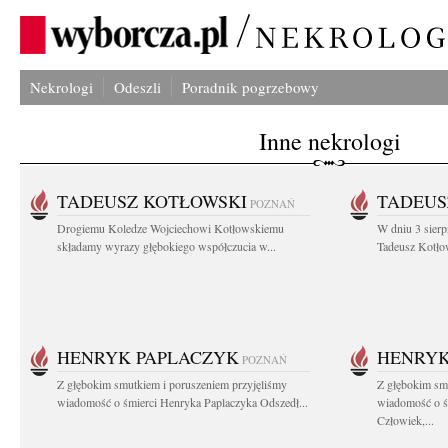
Nekrologi
Odeszli
Poradnik pogrzebowy
Inne nekrologi
TADEUSZ KOTŁOWSKI
TADEUS
POZNAŃ
Drogiemu Koledze Wojciechowi Kotłowskiemu
W dniu 3 sierp
składamy wyrazy głębokiego współczucia w...
Tadeusz Kotłow
HENRYK PAPLACZYK
HENRYK
POZNAŃ
Z głębokim smutkiem i poruszeniem przyjęliśmy
Z głębokim smu
wiadomość o śmierci Henryka Paplaczyka Odszedł...
wiadomość o ś
Człowiek,...