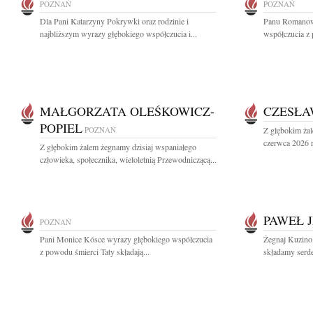
POZNAŃ
POZNAŃ
Dla Pani Katarzyny Pokrywki oraz rodzinie i
Panu Romanow
najbliższym wyrazy głębokiego współczucia i...
współczucia z 
MAŁGORZATA OLEŚKOWICZ-
CZESŁA
POPIEL
POZNAŃ
Z głębokim ża
czerwca 2026 r.
Z głębokim żalem żegnamy dzisiaj wspaniałego
człowieka, społecznika, wieloletnią Przewodniczącą...
PAWEŁ 
POZNAŃ
Pani Monice Kósce wyrazy głębokiego współczucia
Żegnaj Kuzino 
z powodu śmierci Taty składają...
składamy serde