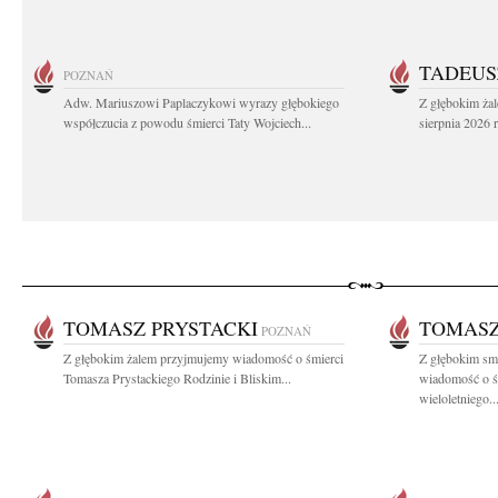
TADEUS
POZNAŃ
Adw. Mariuszowi Paplaczykowi wyrazy głębokiego
Z głębokim ża
współczucia z powodu śmierci Taty Wojciech...
sierpnia 2026 r
TOMASZ PRYSTACKI
TOMASZ
POZNAŃ
Z głębokim żalem przyjmujemy wiadomość o śmierci
Z głębokim smu
Tomasza Prystackiego Rodzinie i Bliskim...
wiadomość o ś
wieloletniego..