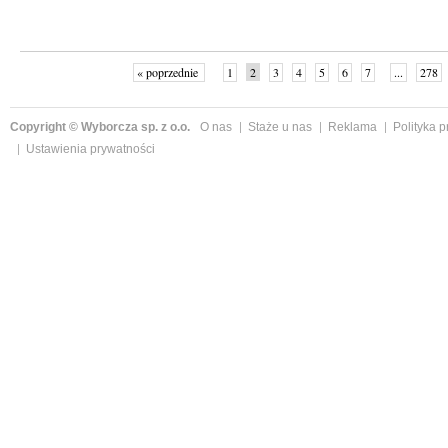
« poprzednie
1
2
3
4
5
6
7
...
278
Copyright © Wyborcza sp. z o.o.
O nas
Staże u nas
Reklama
Polityka 
Ustawienia prywatności