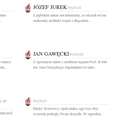
JÓZEF JUREK
POZNAŃ
zinie
Z głębokim żalem zawiadamiamy, że odszedł od nas
..
znakomity architekt wnętrz i długoletni...
JAN GAWĘCKI
POZNAŃ
 śmierci
Z ogromnym żalem i smutkiem żegnam Prof. dr hab.
ła...
inż. Jana Gawęckiego Zapamiętam Go jako...
: 85
POZNAŃ
Elisko! Kolorowy, rajski ptaku, cęgi losu zbyt
arł prof.
wcześnie podcięły Twoje skrzydła. W zagrodzie...