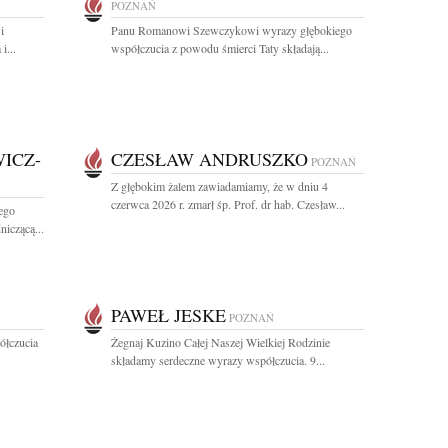
POZNAŃ
i
Panu Romanowi Szewczykowi wyrazy głębokiego
i...
współczucia z powodu śmierci Taty składają...
ICZ-
CZESŁAW ANDRUSZKO
POZNAŃ
Z głębokim żalem zawiadamiamy, że w dniu 4
czerwca 2026 r. zmarł śp. Prof. dr hab. Czesław...
ego
niczącą...
PAWEŁ JESKE
POZNAŃ
ółczucia
Żegnaj Kuzino Całej Naszej Wielkiej Rodzinie
składamy serdeczne wyrazy współczucia. 9...