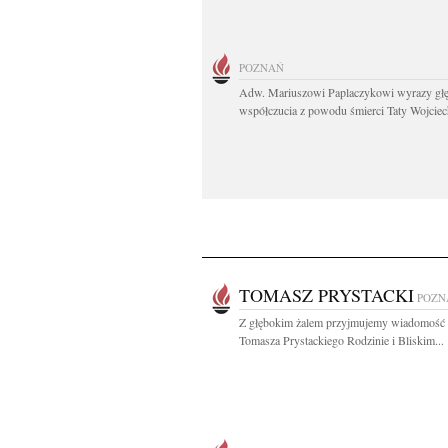
POZNAŃ
Adw. Mariuszowi Paplaczykowi wyrazy gł
współczucia z powodu śmierci Taty Wojciech
TOMASZ PRYSTACKI
POZN
Z głębokim żalem przyjmujemy wiadomość 
Tomasza Prystackiego Rodzinie i Bliskim...