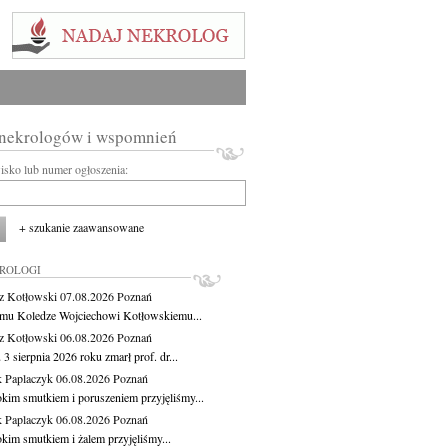
 nekrologów i wspomnień
wisko lub numer ogłoszenia:
+ szukanie zaawansowane
KROLOGI
z Kotłowski
07.08.2026
Poznań
mu Koledze Wojciechowi Kotłowskiemu...
z Kotłowski
06.08.2026
Poznań
3 sierpnia 2026 roku zmarł prof. dr...
 Paplaczyk
06.08.2026
Poznań
okim smutkiem i poruszeniem przyjęliśmy...
 Paplaczyk
06.08.2026
Poznań
okim smutkiem i żalem przyjęliśmy...