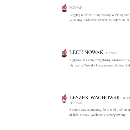
POZNAŃ
"Żegnaj Kuzino" Całej Naszej Wielkiej Rod
składamy serdeczne wyrazy współczucia. 9.
LECH NOWAK
POZNAŃ
Z głębokim żalem przyjęliśmy wiadomość o
Dr. Lecha Nowaka Ojca naszego Kolegi Rafa
LESZEK WACHOWSKI
WIEK
POZNAŃ
Z żalem zawiadamiamy, że w wieku 85 lat zm
dr hab. Leszek Wachowski emerytowany...