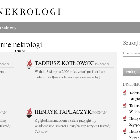
grzebowy
Inne nekrologi
Szukaj
Imię i naz
TADEUSZ KOTŁOWSKI
ZNAŃ
POZNAŃ
iemu
W dniu 3 sierpnia 2026 roku zmarł prof. dr hab.
..
Tadeusz Kotłowski Przez całe swe życie był...
INNE NE
Tadeus
Drogie
Tadeus
HENRYK PAPLACZYK
W dniu 
NAŃ
POZNAŃ
Henryk
liśmy
Z głębokim smutkiem i żalem przyjęliśmy
Z głęb
dszedł...
wiadomość o śmierci Henryka Paplaczyka Odszedł
Henryk
Człowiek,...
Z głęb