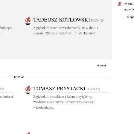
05.08
Adw. M
+ więc
TADEUSZ KOTŁOWSKI
POZNAŃ
ębokiego
Z głębokim żalem zawiadamiamy, że w dniu 3
...
sierpnia 2026 r. zmarł Prof. dr hab. Tadeusz...
więcej
TOMASZ PRYSTACKI
AŃ
POZNAŃ
o śmierci
Z głębokim smutkiem i żalem przyjęliśmy
wiadomość o śmierci Tomasza Prystackiego
wieloletniego...