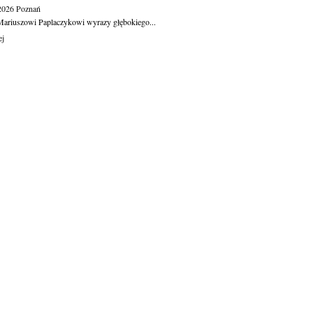
.2026
Poznań
ariuszowi Paplaczykowi wyrazy głębokiego...
ej