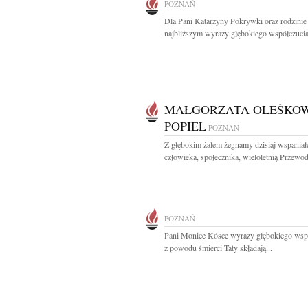
POZNAŃ
Dla Pani Katarzyny Pokrywki oraz rodzinie 
najbliższym wyrazy głębokiego współczucia 
MAŁGORZATA OLEŚKOW
POPIEL
POZNAŃ
Z głębokim żalem żegnamy dzisiaj wspaniał
człowieka, społecznika, wieloletnią Przewod
POZNAŃ
Pani Monice Kósce wyrazy głębokiego wsp
z powodu śmierci Taty składają...