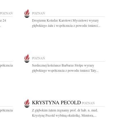
POZNAŃ
POZNAŃ
że 24
Drogiemu Koledze Karolowi Myszelowi wyrazy
.
głębokiego żalu i współczucia z powodu śmierci...
POZNAŃ
półczucia
Serdecznej koleżance Barbarze Stolpe wyrazy
głębokiego współczucia z powodu śmierci Taty...
KRYSTYNA PECOLD
POZNAŃ
półczucia
Z głębokim żalem żegnamy prof. dr hab. n. med.
Krystynę Pecold wybitną okulistkę, Mentora,...