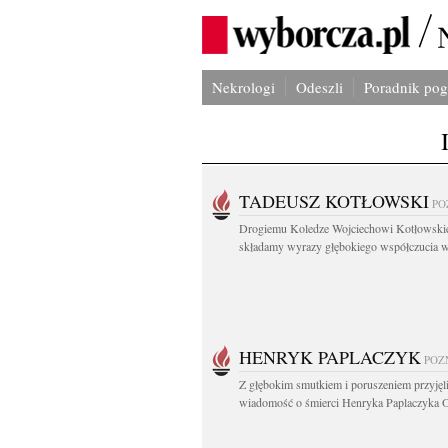
Nekrologi
Odeszli
Poradnik po
TADEUSZ KOTŁOWSKI
PO
Drogiemu Koledze Wojciechowi Kotłowsk
składamy wyrazy głębokiego współczucia w.
HENRYK PAPLACZYK
POZ
Z głębokim smutkiem i poruszeniem przyję
wiadomość o śmierci Henryka Paplaczyka O