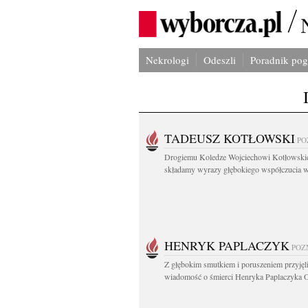
Nekrologi
Odeszli
Poradnik po
TADEUSZ KOTŁOWSKI
PO
Drogiemu Koledze Wojciechowi Kotłowsk
składamy wyrazy głębokiego współczucia w.
HENRYK PAPLACZYK
POZ
Z głębokim smutkiem i poruszeniem przyję
wiadomość o śmierci Henryka Paplaczyka O