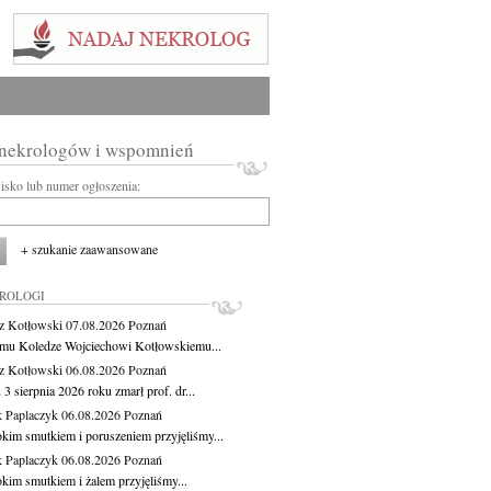
 nekrologów i wspomnień
wisko lub numer ogłoszenia:
+ szukanie zaawansowane
KROLOGI
z Kotłowski
07.08.2026
Poznań
mu Koledze Wojciechowi Kotłowskiemu...
z Kotłowski
06.08.2026
Poznań
3 sierpnia 2026 roku zmarł prof. dr...
 Paplaczyk
06.08.2026
Poznań
okim smutkiem i poruszeniem przyjęliśmy...
 Paplaczyk
06.08.2026
Poznań
okim smutkiem i żalem przyjęliśmy...