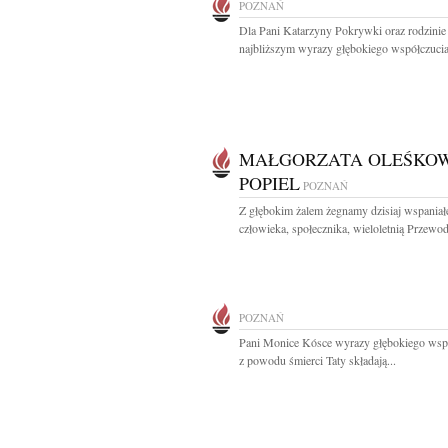
POZNAŃ
Dla Pani Katarzyny Pokrywki oraz rodzinie 
najbliższym wyrazy głębokiego współczucia 
MAŁGORZATA OLEŚKOW
POPIEL
POZNAŃ
Z głębokim żalem żegnamy dzisiaj wspaniał
człowieka, społecznika, wieloletnią Przewod
POZNAŃ
Pani Monice Kósce wyrazy głębokiego wsp
z powodu śmierci Taty składają...