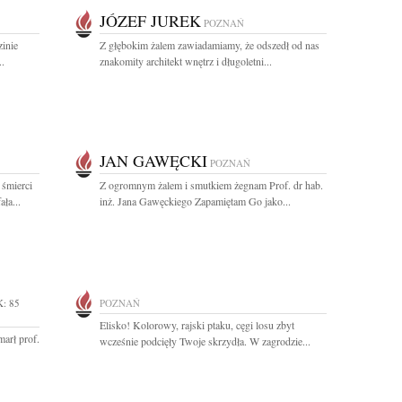
JÓZEF JUREK
POZNAŃ
zinie
Z głębokim żalem zawiadamiamy, że odszedł od nas
..
znakomity architekt wnętrz i długoletni...
JAN GAWĘCKI
POZNAŃ
 śmierci
Z ogromnym żalem i smutkiem żegnam Prof. dr hab.
ła...
inż. Jana Gawęckiego Zapamiętam Go jako...
: 85
POZNAŃ
Elisko! Kolorowy, rajski ptaku, cęgi losu zbyt
arł prof.
wcześnie podcięły Twoje skrzydła. W zagrodzie...