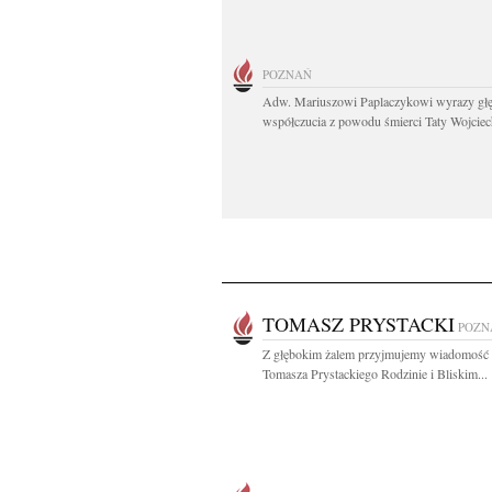
POZNAŃ
Adw. Mariuszowi Paplaczykowi wyrazy gł
współczucia z powodu śmierci Taty Wojciech
TOMASZ PRYSTACKI
POZN
Z głębokim żalem przyjmujemy wiadomość 
Tomasza Prystackiego Rodzinie i Bliskim...