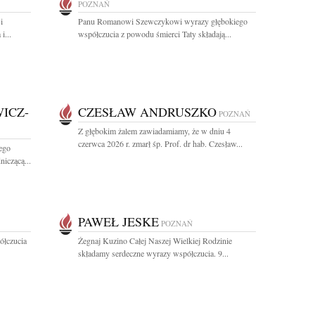
POZNAŃ
i
Panu Romanowi Szewczykowi wyrazy głębokiego
i...
współczucia z powodu śmierci Taty składają...
ICZ-
CZESŁAW ANDRUSZKO
POZNAŃ
Z głębokim żalem zawiadamiamy, że w dniu 4
czerwca 2026 r. zmarł śp. Prof. dr hab. Czesław...
ego
niczącą...
PAWEŁ JESKE
POZNAŃ
ółczucia
Żegnaj Kuzino Całej Naszej Wielkiej Rodzinie
składamy serdeczne wyrazy współczucia. 9...