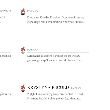
POZNAŃ
POZNAŃ
że 24
Drogiemu Koledze Karolowi Myszelowi wyrazy
.
głębokiego żalu i współczucia z powodu śmierci...
POZNAŃ
półczucia
Serdecznej koleżance Barbarze Stolpe wyrazy
głębokiego współczucia z powodu śmierci Taty...
KRYSTYNA PECOLD
POZNAŃ
półczucia
Z głębokim żalem żegnamy prof. dr hab. n. med.
Krystynę Pecold wybitną okulistkę, Mentora,...