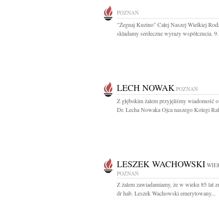
POZNAŃ
"Żegnaj Kuzino" Całej Naszej Wielkiej Rod
składamy serdeczne wyrazy współczucia. 9.
LECH NOWAK
POZNAŃ
Z głębokim żalem przyjęliśmy wiadomość o
Dr. Lecha Nowaka Ojca naszego Kolegi Rafa
LESZEK WACHOWSKI
WIEK
POZNAŃ
Z żalem zawiadamiamy, że w wieku 85 lat zm
dr hab. Leszek Wachowski emerytowany...