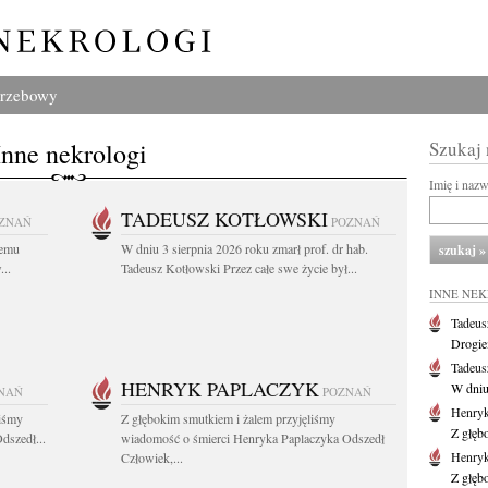
grzebowy
Inne nekrologi
Szukaj
Imię i naz
TADEUSZ KOTŁOWSKI
ZNAŃ
POZNAŃ
iemu
W dniu 3 sierpnia 2026 roku zmarł prof. dr hab.
..
Tadeusz Kotłowski Przez całe swe życie był...
INNE NE
Tadeus
Drogie
Tadeus
HENRYK PAPLACZYK
W dniu 
NAŃ
POZNAŃ
Henryk
liśmy
Z głębokim smutkiem i żalem przyjęliśmy
Z głęb
dszedł...
wiadomość o śmierci Henryka Paplaczyka Odszedł
Henryk
Człowiek,...
Z głęb