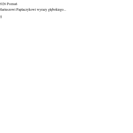
.2026
Poznań
ariuszowi Paplaczykowi wyrazy głębokiego...
ej