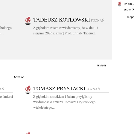
05.08
Adw. M
+ więc
TADEUSZ KOTŁOWSKI
POZNAŃ
ębokiego
Z głębokim żalem zawiadamiamy, że w dniu 3
...
sierpnia 2026 r. zmarł Prof. dr hab. Tadeusz...
więcej
TOMASZ PRYSTACKI
AŃ
POZNAŃ
o śmierci
Z głębokim smutkiem i żalem przyjęliśmy
wiadomość o śmierci Tomasza Prystackiego
wieloletniego...