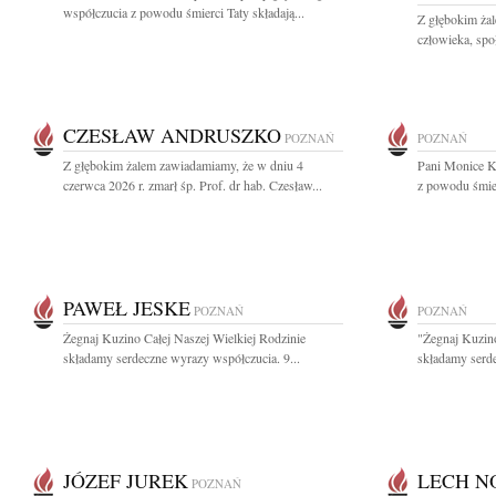
współczucia z powodu śmierci Taty składają...
Z głębokim ża
człowieka, spo
CZESŁAW ANDRUSZKO
POZNAŃ
POZNAŃ
Z głębokim żalem zawiadamiamy, że w dniu 4
Pani Monice K
czerwca 2026 r. zmarł śp. Prof. dr hab. Czesław...
z powodu śmier
PAWEŁ JESKE
POZNAŃ
POZNAŃ
Żegnaj Kuzino Całej Naszej Wielkiej Rodzinie
"Żegnaj Kuzino
składamy serdeczne wyrazy współczucia. 9...
składamy serde
JÓZEF JUREK
LECH N
POZNAŃ