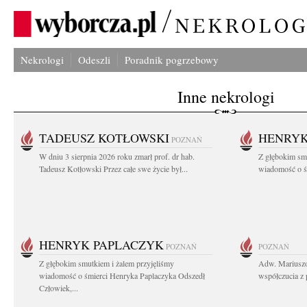
Nekrologi
Odeszli
Poradnik pogrzebowy
Inne nekrologi
TADEUSZ KOTŁOWSKI
HENRYK
POZNAŃ
W dniu 3 sierpnia 2026 roku zmarł prof. dr hab.
Z głębokim sm
Tadeusz Kotłowski Przez całe swe życie był...
wiadomość o ś
HENRYK PAPLACZYK
POZNAŃ
POZNAŃ
Z głębokim smutkiem i żalem przyjęliśmy
Adw. Mariuszo
wiadomość o śmierci Henryka Paplaczyka Odszedł
współczucia z 
Człowiek,...