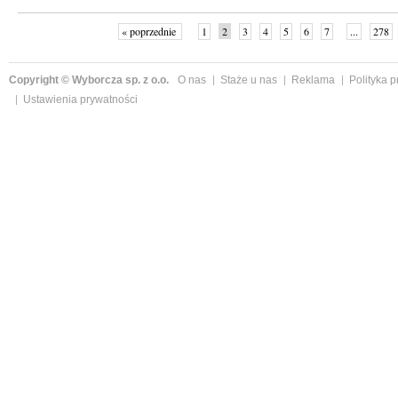
« poprzednie
1
2
3
4
5
6
7
...
278
Copyright © Wyborcza sp. z o.o.
O nas
Staże u nas
Reklama
Polityka 
Ustawienia prywatności