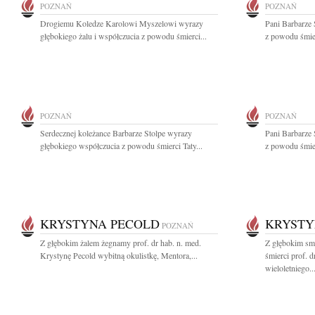
POZNAŃ
POZNAŃ
Drogiemu Koledze Karolowi Myszelowi wyrazy
Pani Barbarze 
głębokiego żalu i współczucia z powodu śmierci...
z powodu śmier
POZNAŃ
POZNAŃ
Serdecznej koleżance Barbarze Stolpe wyrazy
Pani Barbarze 
głębokiego współczucia z powodu śmierci Taty...
z powodu śmier
KRYSTYNA PECOLD
KRYSTY
POZNAŃ
Z głębokim żalem żegnamy prof. dr hab. n. med.
Z głębokim sm
Krystynę Pecold wybitną okulistkę, Mentora,...
śmierci prof. 
wieloletniego..