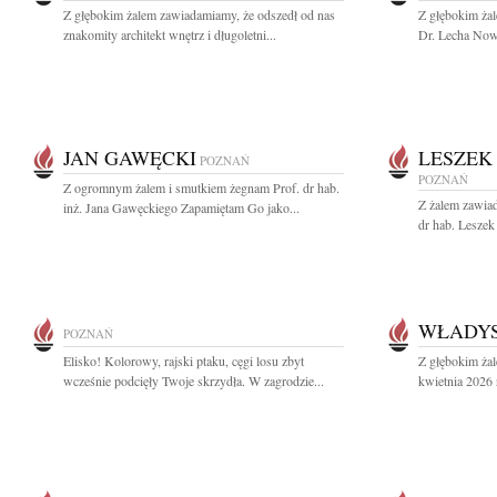
Z głębokim żalem zawiadamiamy, że odszedł od nas
Z głębokim ża
znakomity architekt wnętrz i długoletni...
Dr. Lecha Nowa
JAN GAWĘCKI
LESZEK
POZNAŃ
POZNAŃ
Z ogromnym żalem i smutkiem żegnam Prof. dr hab.
Z żalem zawiad
inż. Jana Gawęckiego Zapamiętam Go jako...
dr hab. Lesze
WŁADY
POZNAŃ
Elisko! Kolorowy, rajski ptaku, cęgi losu zbyt
Z głębokim ża
wcześnie podcięły Twoje skrzydła. W zagrodzie...
kwietnia 2026 r