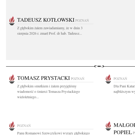
TADEUSZ KOTŁOWSKI
POZNAŃ
Z głębokim żalem zawiadamiamy, że w dniu 3
sierpnia 2026 r. zmarł Prof. dr hab. Tadeusz...
TOMASZ PRYSTACKI
POZNAŃ
POZNAŃ
Z głębokim smutkiem i żalem przyjęliśmy
Dla Pani Katar
wiadomość o śmierci Tomasza Prystackiego
najbliższym wy
wieloletniego...
MAŁGOR
POZNAŃ
POPIEL
Panu Romanowi Szewczykowi wyrazy głębokiego