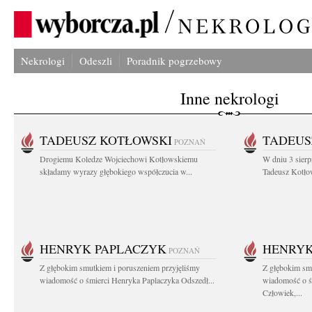
Nekrologi
Odeszli
Poradnik pogrzebowy
Inne nekrologi
TADEUSZ KOTŁOWSKI
TADEUS
POZNAŃ
Drogiemu Koledze Wojciechowi Kotłowskiemu
W dniu 3 sierp
składamy wyrazy głębokiego współczucia w...
Tadeusz Kotłow
HENRYK PAPLACZYK
HENRYK
POZNAŃ
Z głębokim smutkiem i poruszeniem przyjęliśmy
Z głębokim smu
wiadomość o śmierci Henryka Paplaczyka Odszedł...
wiadomość o ś
Człowiek,...