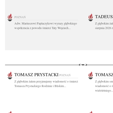
TADEUS
POZNAŃ
Adw. Mariuszowi Paplaczykowi wyrazy głębokiego
Z głębokim ża
współczucia z powodu śmierci Taty Wojciech...
sierpnia 2026 r
TOMASZ PRYSTACKI
TOMASZ
POZNAŃ
Z głębokim żalem przyjmujemy wiadomość o śmierci
Z głębokim smu
Tomasza Prystackiego Rodzinie i Bliskim...
wiadomość o ś
wieloletniego..