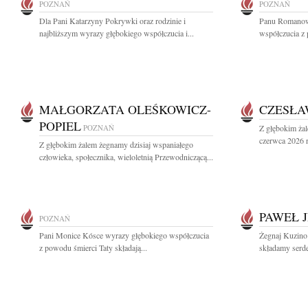
POZNAŃ
POZNAŃ
Dla Pani Katarzyny Pokrywki oraz rodzinie i
Panu Romanow
najbliższym wyrazy głębokiego współczucia i...
współczucia z 
MAŁGORZATA OLEŚKOWICZ-
CZESŁA
POPIEL
POZNAŃ
Z głębokim ża
czerwca 2026 r.
Z głębokim żalem żegnamy dzisiaj wspaniałego
człowieka, społecznika, wieloletnią Przewodniczącą...
PAWEŁ 
POZNAŃ
Pani Monice Kósce wyrazy głębokiego współczucia
Żegnaj Kuzino 
z powodu śmierci Taty składają...
składamy serde