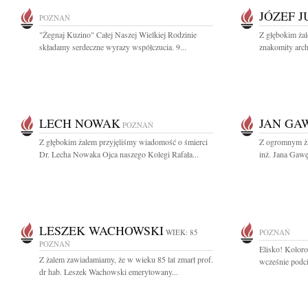
JÓZEF 
POZNAŃ
"Żegnaj Kuzino" Całej Naszej Wielkiej Rodzinie
Z głębokim ża
składamy serdeczne wyrazy współczucia. 9...
znakomity archi
LECH NOWAK
JAN GA
POZNAŃ
Z głębokim żalem przyjęliśmy wiadomość o śmierci
Z ogromnym ża
Dr. Lecha Nowaka Ojca naszego Kolegi Rafała...
inż. Jana Gawę
LESZEK WACHOWSKI
WIEK: 85
POZNAŃ
POZNAŃ
Elisko! Kolorow
Z żalem zawiadamiamy, że w wieku 85 lat zmarł prof.
wcześnie podci
dr hab. Leszek Wachowski emerytowany...