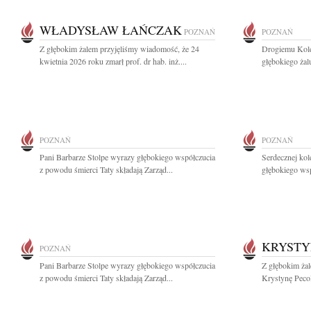
WŁADYSŁAW ŁAŃCZAK
POZNAŃ
POZNAŃ
Z głębokim żalem przyjęliśmy wiadomość, że 24
Drogiemu Kol
kwietnia 2026 roku zmarł prof. dr hab. inż....
głębokiego żal
POZNAŃ
POZNAŃ
Pani Barbarze Stolpe wyrazy głębokiego współczucia
Serdecznej kol
z powodu śmierci Taty składają Zarząd...
głębokiego wsp
KRYSTY
POZNAŃ
Pani Barbarze Stolpe wyrazy głębokiego współczucia
Z głębokim żal
z powodu śmierci Taty składają Zarząd...
Krystynę Pecol