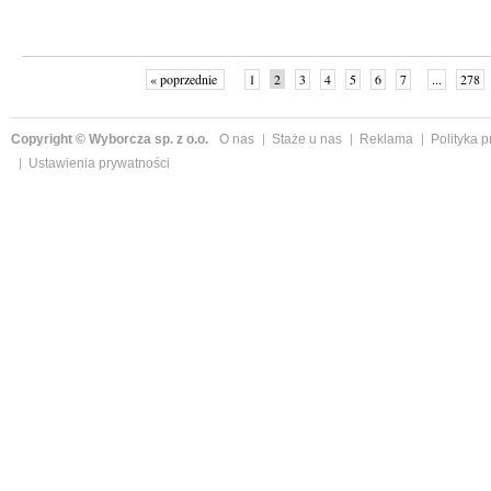
« poprzednie
1
2
3
4
5
6
7
...
278
Copyright © Wyborcza sp. z o.o.
O nas
Staże u nas
Reklama
Polityka 
Ustawienia prywatności