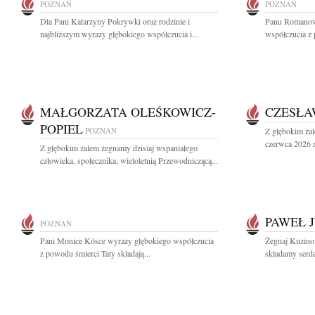
POZNAŃ
POZNAŃ
Dla Pani Katarzyny Pokrywki oraz rodzinie i
Panu Romanow
najbliższym wyrazy głębokiego współczucia i...
współczucia z 
MAŁGORZATA OLEŚKOWICZ-
CZESŁA
POPIEL
POZNAŃ
Z głębokim ża
czerwca 2026 r.
Z głębokim żalem żegnamy dzisiaj wspaniałego
człowieka, społecznika, wieloletnią Przewodniczącą...
PAWEŁ 
POZNAŃ
Pani Monice Kósce wyrazy głębokiego współczucia
Żegnaj Kuzino 
z powodu śmierci Taty składają...
składamy serde