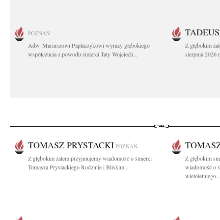
TADEUS
POZNAŃ
Adw. Mariuszowi Paplaczykowi wyrazy głębokiego
Z głębokim ża
współczucia z powodu śmierci Taty Wojciech...
sierpnia 2026 r
TOMASZ PRYSTACKI
TOMASZ
POZNAŃ
Z głębokim żalem przyjmujemy wiadomość o śmierci
Z głębokim smu
Tomasza Prystackiego Rodzinie i Bliskim...
wiadomość o ś
wieloletniego..