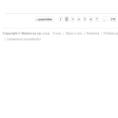
« poprzednie
1
2
3
4
5
6
7
...
278
Copyright © Wyborcza sp. z o.o.
O nas
Staże u nas
Reklama
Polityka 
Ustawienia prywatności