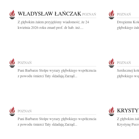
WŁADYSŁAW ŁAŃCZAK
POZNAŃ
POZNAŃ
Z głębokim żalem przyjęliśmy wiadomość, że 24
Drogiemu Kol
kwietnia 2026 roku zmarł prof. dr hab. inż....
głębokiego żal
POZNAŃ
POZNAŃ
Pani Barbarze Stolpe wyrazy głębokiego współczucia
Serdecznej kol
z powodu śmierci Taty składają Zarząd...
głębokiego wsp
KRYSTY
POZNAŃ
Pani Barbarze Stolpe wyrazy głębokiego współczucia
Z głębokim żal
z powodu śmierci Taty składają Zarząd...
Krystynę Pecol