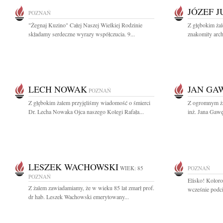
JÓZEF 
POZNAŃ
"Żegnaj Kuzino" Całej Naszej Wielkiej Rodzinie
Z głębokim ża
składamy serdeczne wyrazy współczucia. 9...
znakomity archi
LECH NOWAK
JAN GA
POZNAŃ
Z głębokim żalem przyjęliśmy wiadomość o śmierci
Z ogromnym ża
Dr. Lecha Nowaka Ojca naszego Kolegi Rafała...
inż. Jana Gawę
LESZEK WACHOWSKI
WIEK: 85
POZNAŃ
POZNAŃ
Elisko! Kolorow
Z żalem zawiadamiamy, że w wieku 85 lat zmarł prof.
wcześnie podci
dr hab. Leszek Wachowski emerytowany...