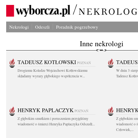
Nekrologi
Odeszli
Poradnik pogrzebowy
Inne nekrologi
TADEUSZ KOTŁOWSKI
TADEUS
POZNAŃ
Drogiemu Koledze Wojciechowi Kotłowskiemu
W dniu 3 sierp
składamy wyrazy głębokiego współczucia w...
Tadeusz Kotłow
HENRYK PAPLACZYK
HENRYK
POZNAŃ
Z głębokim smutkiem i poruszeniem przyjęliśmy
Z głębokim smu
wiadomość o śmierci Henryka Paplaczyka Odszedł...
wiadomość o ś
Człowiek,...