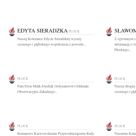
EDYTA SIERADZKA
SŁAWOM
PŁOCK
Naszej Koleżance Edycie Sieradzkiej wyrazy
Z ogromnym sm
szczerego i głębokiego współczucia z powodu...
informację o ś
Płoskiego...
PŁOCK
PŁOCK
Pani Ewie Milik-Józefiak Ordynatorowi Oddziału
Naszej drogie
Obserwacyjno-Zakaźnego...
szczerego i gł
PŁOCK
PŁOCK
Romanowi Karwowskiemu Przewodniczącemu Rady
Naszemu Kole