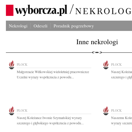
Nekrologi
Odeszli
Poradnik pogrzebowy
Inne nekrologi
PŁOCK
PŁOCK
Małgorzacie Witkowskiej wieloletniej pracowniczce
Naszej Koleża
Uczelni wyrazy współczucia z powodu...
szczerego i gł
PŁOCK
PŁOCK
Naszej Koleżance Iwonie Szymańskiej wyrazy
Naszemu Kole
szczerego i głębokiego współczucia z powodu...
wyrazy szczere