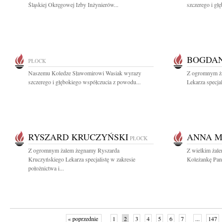
Śląskiej Okręgowej Izby Inżynierów...
szczerego i gł
BOGDAN
PŁOCK
Naszemu Koledze Sławomirowi Wasiak wyrazy
Z ogromnym ż
szczerego i głębokiego współczucia z powodu...
Lekarza specjal
RYSZARD KRUCZYŃSKI
ANNA M
PŁOCK
Z ogromnym żalem żegnamy Ryszarda
Z wielkim żal
Kruczyńskiego Lekarza specjalistę w zakresie
Koleżankę Pani
położnictwa i...
« poprzednie
1
2
3
4
5
6
7
...
147