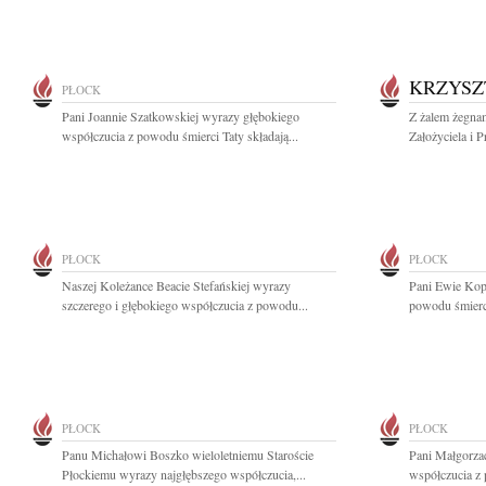
KRZYSZ
PŁOCK
Pani Joannie Szatkowskiej wyrazy głębokiego
Z żalem żegna
współczucia z powodu śmierci Taty składają...
Założyciela i P
PŁOCK
PŁOCK
Naszej Koleżance Beacie Stefańskiej wyrazy
Pani Ewie Kop
szczerego i głębokiego współczucia z powodu...
powodu śmierc
PŁOCK
PŁOCK
Panu Michałowi Boszko wieloletniemu Staroście
Pani Małgorzac
Płockiemu wyrazy najgłębszego współczucia,...
współczucia z 