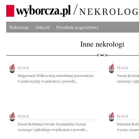
Nekrologi
Odeszli
Poradnik pogrzebowy
Inne nekrologi
PŁOCK
PŁOCK
Małgorzacie Witkowskiej wieloletniej pracowniczce
Naszej Koleża
Uczelni wyrazy współczucia z powodu...
szczerego i gł
PŁOCK
PŁOCK
Naszej Koleżance Iwonie Szymańskiej wyrazy
Naszemu Kole
szczerego i głębokiego współczucia z powodu...
wyrazy szczere