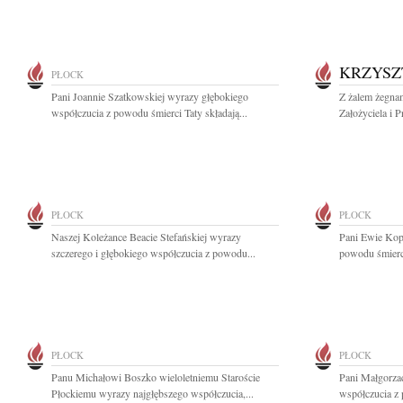
KRZYSZ
PŁOCK
Pani Joannie Szatkowskiej wyrazy głębokiego
Z żalem żegna
współczucia z powodu śmierci Taty składają...
Założyciela i P
PŁOCK
PŁOCK
Naszej Koleżance Beacie Stefańskiej wyrazy
Pani Ewie Kop
szczerego i głębokiego współczucia z powodu...
powodu śmierc
PŁOCK
PŁOCK
Panu Michałowi Boszko wieloletniemu Staroście
Pani Małgorzac
Płockiemu wyrazy najgłębszego współczucia,...
współczucia z 