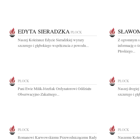
EDYTA SIERADZKA
SŁAWOM
PŁOCK
Naszej Koleżance Edycie Sieradzkiej wyrazy
Z ogromnym sm
szczerego i głębokiego współczucia z powodu...
informację o ś
Płoskiego...
PŁOCK
PŁOCK
Pani Ewie Milik-Józefiak Ordynatorowi Oddziału
Naszej drogie
Obserwacyjno-Zakaźnego...
szczerego i gł
PŁOCK
PŁOCK
Romanowi Karwowskiemu Przewodniczącemu Rady
Naszemu Kole