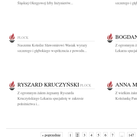
Śląskiej Okręgowej Izby Inżynierów...
szczerego i gł
BOGDAN
PŁOCK
Naszemu Koledze Sławomirowi Wasiak wyrazy
Z ogromnym ż
szczerego i głębokiego współczucia z powodu...
Lekarza specjal
RYSZARD KRUCZYŃSKI
ANNA M
PŁOCK
Z ogromnym żalem żegnamy Ryszarda
Z wielkim żal
Kruczyńskiego Lekarza specjalistę w zakresie
Koleżankę Pani
położnictwa i...
« poprzednie
1
2
3
4
5
6
7
...
147