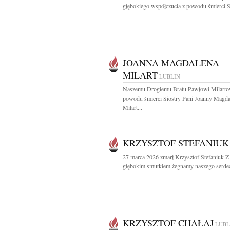
głębokiego współczucia z powodu śmierci Si
JOANNA MAGDALENA
MILART
LUBLIN
Naszemu Drogiemu Bratu Pawłowi Milarto
powodu śmierci Siostry Pani Joanny Magd
Milart...
KRZYSZTOF STEFANIUK
27 marca 2026 zmarł Krzysztof Stefaniuk Z
glębokim smutkiem żegnamy naszego serdec
KRZYSZTOF CHAŁAJ
LUBL