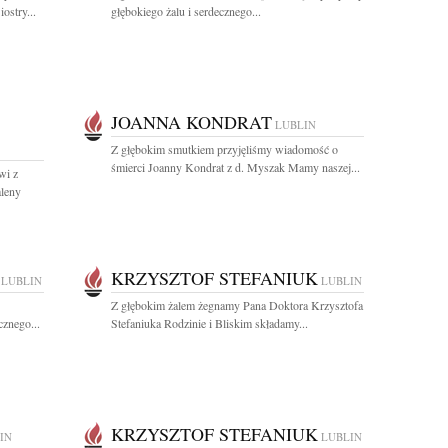
ostry...
głębokiego żalu i serdecznego...
JOANNA KONDRAT
LUBLIN
Z głębokim smutkiem przyjęliśmy wiadomość o
śmierci Joanny Kondrat z d. Myszak Mamy naszej...
wi z
aleny
KRZYSZTOF STEFANIUK
LUBLIN
LUBLIN
Z głębokim żalem żegnamy Pana Doktora Krzysztofa
znego...
Stefaniuka Rodzinie i Bliskim składamy...
KRZYSZTOF STEFANIUK
IN
LUBLIN