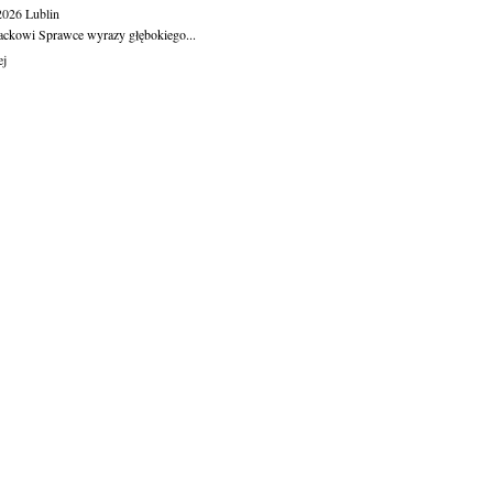
.2026
Lublin
ackowi Sprawce wyrazy głębokiego...
ej