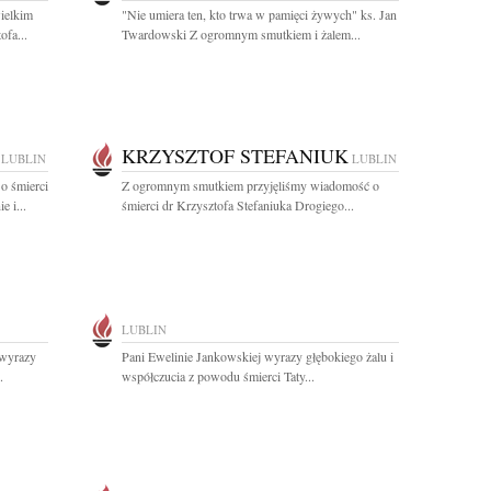
wielkim
"Nie umiera ten, kto trwa w pamięci żywych" ks. Jan
ofa...
Twardowski Z ogromnym smutkiem i żalem...
KRZYSZTOF STEFANIUK
LUBLIN
LUBLIN
o śmierci
Z ogromnym smutkiem przyjęliśmy wiadomość o
 i...
śmierci dr Krzysztofa Stefaniuka Drogiego...
LUBLIN
wyrazy
Pani Ewelinie Jankowskiej wyrazy głębokiego żalu i
.
współczucia z powodu śmierci Taty...