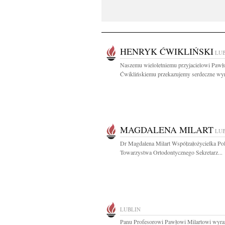
HENRYK ĆWIKLIŃSKI
LU
Naszemu wieloletniemu przyjacielowi Pawł
Ćwiklińskiemu przekazujemy serdeczne wyr
MAGDALENA MILART
LU
Dr Magdalena Milart Współzałożycielka Po
Towarzystwa Ortodontycznego Sekretarz...
LUBLIN
Panu Profesorowi Pawłowi Milartowi wyra