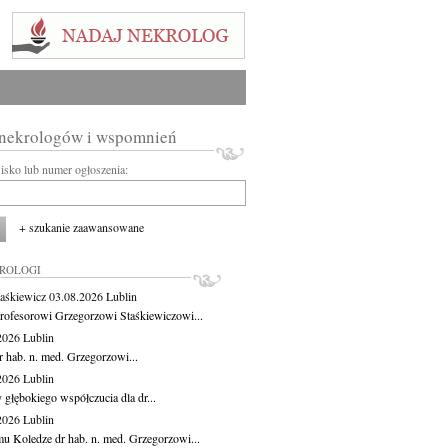
 nekrologów i wspomnień
wisko lub numer ogłoszenia:
+ szukanie zaawansowane
KROLOGI
aśkiewicz
03.08.2026
Lublin
rofesorowi Grzegorzowi Staśkiewiczowi...
.2026
Lublin
r hab. n. med. Grzegorzowi...
.2026
Lublin
 głębokiego współczucia dla dr...
.2026
Lublin
u Koledze dr hab. n. med. Grzegorzowi...