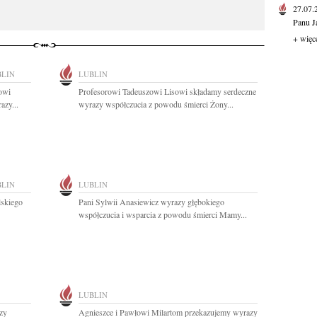
27.07
Panu J
+ więc
BLIN
LUBLIN
owi
Profesorowi Tadeuszowi Lisowi składamy serdeczne
azy...
wyrazy współczucia z powodu śmierci Żony...
BLIN
LUBLIN
lskiego
Pani Sylwii Anasiewicz wyrazy głębokiego
współczucia i wsparcia z powodu śmierci Mamy...
LUBLIN
zy
Agnieszce i Pawłowi Milartom przekazujemy wyrazy