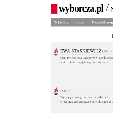
Nekrologi
Odeszli
Poradnik po
EWA STAŚKIEWICZ
LUBLIN
Panu Profesorowi Grzegorzowi Staśkiewic
wyrazy żalu i najgłębszego współczucia z...
LUBLIN
Wyrazy głębokiego współczucia dla dr hab. 
Grzegorza Staśkiewicza z powodu śmierci...