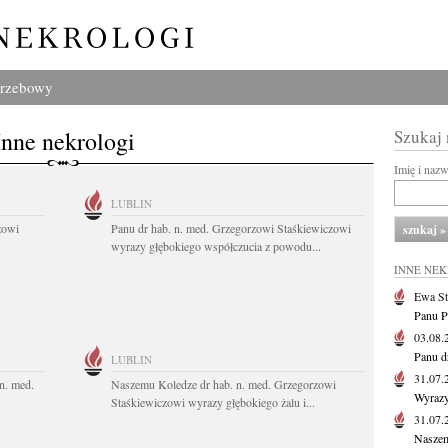
grzebowy
Inne nekrologi
Szukaj
Imię i naz
LUBLIN
zowi
Panu dr hab. n. med. Grzegorzowi Staśkiewiczowi
wyrazy głębokiego współczucia z powodu...
INNE NE
Ewa St
Panu P
03.08
Panu d
LUBLIN
31.07
n. med.
Naszemu Koledze dr hab. n. med. Grzegorzowi
Wyrazy
Staśkiewiczowi wyrazy głębokiego żalu i...
31.07
Naszem