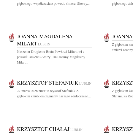
głębokiego współczucia z powodu śmierci Siostry...
głębokiego żalu
JOANNA MAGDALENA
JOANNA
MILART
LUBLIN
Z głębokim sm
śmierci Joann
Naszemu Drogiemu Bratu Pawłowi Milartowi z
powodu śmierci Siostry Pani Joanny Magdaleny
Milart...
KRZYSZTOF STEFANIUK
KRZYSZ
LUBLIN
27 marca 2026 zmarł Krzysztof Stefaniuk Z
Z głębokim ża
glębokim smutkiem żegnamy naszego serdecznego...
Stefaniuka Rod
KRZYSZTOF CHAŁAJ
KRZYSZ
LUBLIN