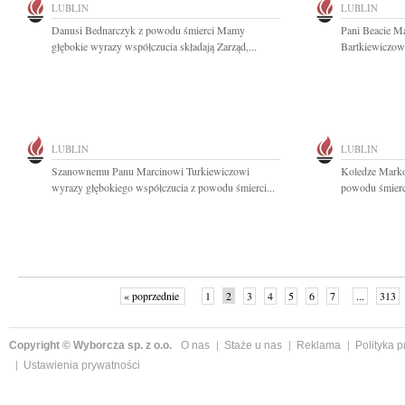
LUBLIN
LUBLIN
Danusi Bednarczyk z powodu śmierci Mamy
Pani Beacie M
głębokie wyrazy współczucia składają Zarząd,...
Bartkiewiczowi
LUBLIN
LUBLIN
Szanownemu Panu Marcinowi Turkiewiczowi
Koledze Marko
wyrazy głębokiego współczucia z powodu śmierci...
powodu śmierci
« poprzednie
1
2
3
4
5
6
7
...
313
Copyright © Wyborcza sp. z o.o.
O nas
Staże u nas
Reklama
Polityka 
Ustawienia prywatności