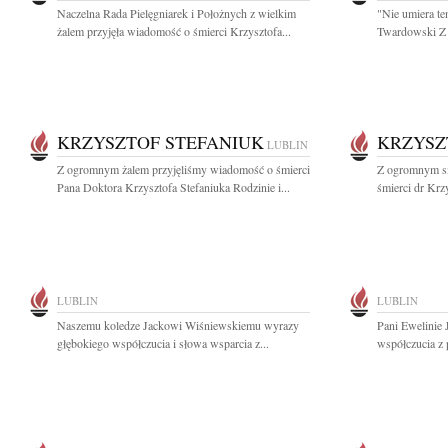
Naczelna Rada Pielęgniarek i Położnych z wielkim
"Nie umiera te
żalem przyjęła wiadomość o śmierci Krzysztofa...
Twardowski Z 
KRZYSZTOF STEFANIUK
KRZYSZ
LUBLIN
Z ogromnym żalem przyjęliśmy wiadomość o śmierci
Z ogromnym s
Pana Doktora Krzysztofa Stefaniuka Rodzinie i...
śmierci dr Krz
LUBLIN
LUBLIN
Naszemu koledze Jackowi Wiśniewskiemu wyrazy
Pani Ewelinie 
głębokiego współczucia i słowa wsparcia z...
współczucia z 