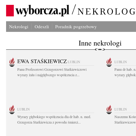
Nekrologi
Odeszli
Poradnik pogrzebowy
Inne nekrologi
EWA STAŚKIEWICZ
LUBLIN
LUBLIN
Panu Profesorowi Grzegorzowi Staśkiewiczowi
Panu dr hab. 
wyrazy żalu i najgłębszego współczucia z...
wyrazy głębok
LUBLIN
LUBLIN
Wyrazy głębokiego współczucia dla dr hab. n. med.
Naszemu Koled
Grzegorza Staśkiewicza z powodu śmierci...
Staśkiewiczowi