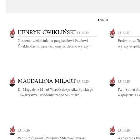
HENRYK ĆWIKLIŃSKI
LUBLIN
LUBLIN
Naszemu wieloletniemu przyjacielowi Pawłowi
Profesorowi T
Ćwiklińskiemu przekazujemy serdeczne wyrazy...
wyrazy współc
MAGDALENA MILART
LUBLIN
LUBLIN
Dr Magdalena Milart Współzałożycielka Polskiego
Pani Sylwii A
Towarzystwa Ortodontycznego Sekretarz...
współczucia i 
LUBLIN
LUBLIN
Panu Profesorowi Pawłowi Milartowi wyrazy
Agnieszce i P