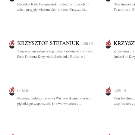
Naczelna Rada Pielęgniarek i Położnych z wielkim
"Nie umiera te
żalem przyjęła wiadomość o śmierci Krzysztofa...
Twardowski Z 
KRZYSZTOF STEFANIUK
KRZYSZ
LUBLIN
Z ogromnym żalem przyjęliśmy wiadomość o śmierci
Z ogromnym s
Pana Doktora Krzysztofa Stefaniuka Rodzinie i...
śmierci dr Krz
LUBLIN
LUBLIN
Naszemu koledze Jackowi Wiśniewskiemu wyrazy
Pani Ewelinie 
głębokiego współczucia i słowa wsparcia z...
współczucia z 