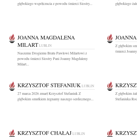
głębokiego współczucia z powodu śmierci Siostry...
głębokiego żalu
JOANNA MAGDALENA
JOANNA
MILART
LUBLIN
Z głębokim sm
śmierci Joann
Naszemu Drogiemu Bratu Pawłowi Milartowi z
powodu śmierci Siostry Pani Joanny Magdaleny
Milart...
KRZYSZTOF STEFANIUK
KRZYSZ
LUBLIN
27 marca 2026 zmarł Krzysztof Stefaniuk Z
Z głębokim ża
glębokim smutkiem żegnamy naszego serdecznego...
Stefaniuka Rod
KRZYSZTOF CHAŁAJ
KRZYSZ
LUBLIN