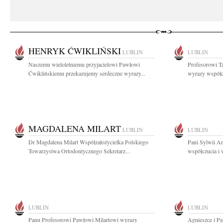
HENRYK ĆWIKLIŃSKI
LUBLIN
LUBLIN
Naszemu wieloletniemu przyjacielowi Pawłowi
Profesorowi T
Ćwiklińskiemu przekazujemy serdeczne wyrazy...
wyrazy współc
MAGDALENA MILART
LUBLIN
LUBLIN
Dr Magdalena Milart Współzałożycielka Polskiego
Pani Sylwii A
Towarzystwa Ortodontycznego Sekretarz...
współczucia i 
LUBLIN
LUBLIN
Panu Profesorowi Pawłowi Milartowi wyrazy
Agnieszce i P