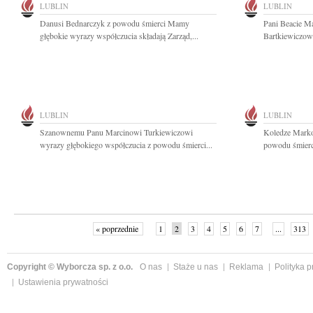
LUBLIN
LUBLIN
Danusi Bednarczyk z powodu śmierci Mamy
Pani Beacie M
głębokie wyrazy współczucia składają Zarząd,...
Bartkiewiczowi
LUBLIN
LUBLIN
Szanownemu Panu Marcinowi Turkiewiczowi
Koledze Marko
wyrazy głębokiego współczucia z powodu śmierci...
powodu śmierci
« poprzednie
1
2
3
4
5
6
7
...
313
Copyright © Wyborcza sp. z o.o.
O nas
Staże u nas
Reklama
Polityka 
Ustawienia prywatności