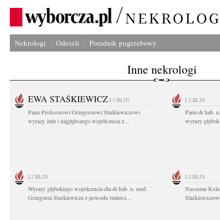
Nekrologi
Odeszli
Poradnik pogrzebowy
Inne nekrologi
EWA STAŚKIEWICZ
LUBLIN
LUBLIN
Panu Profesorowi Grzegorzowi Staśkiewiczowi
Panu dr hab. 
wyrazy żalu i najgłębszego współczucia z...
wyrazy głębok
LUBLIN
LUBLIN
Wyrazy głębokiego współczucia dla dr hab. n. med.
Naszemu Koled
Grzegorza Staśkiewicza z powodu śmierci...
Staśkiewiczowi