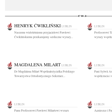
HENRYK ĆWIKLIŃSKI
LUBLIN
LUBLIN
Naszemu wieloletniemu przyjacielowi Pawłowi
Profesorowi T
Ćwiklińskiemu przekazujemy serdeczne wyrazy...
wyrazy współc
MAGDALENA MILART
LUBLIN
LUBLIN
Dr Magdalena Milart Współzałożycielka Polskiego
Pani Sylwii A
Towarzystwa Ortodontycznego Sekretarz...
współczucia i 
LUBLIN
LUBLIN
Panu Profesorowi Pawłowi Milartowi wyrazy
Agnieszce i P