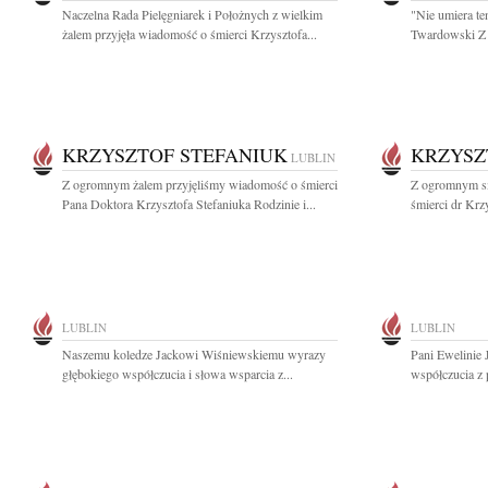
Naczelna Rada Pielęgniarek i Położnych z wielkim
"Nie umiera te
żalem przyjęła wiadomość o śmierci Krzysztofa...
Twardowski Z 
KRZYSZTOF STEFANIUK
KRZYSZ
LUBLIN
Z ogromnym żalem przyjęliśmy wiadomość o śmierci
Z ogromnym s
Pana Doktora Krzysztofa Stefaniuka Rodzinie i...
śmierci dr Krz
LUBLIN
LUBLIN
Naszemu koledze Jackowi Wiśniewskiemu wyrazy
Pani Ewelinie 
głębokiego współczucia i słowa wsparcia z...
współczucia z 