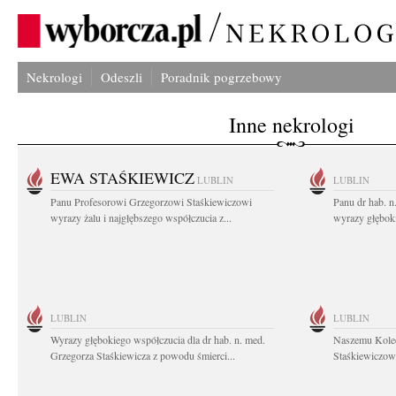
Nekrologi
Odeszli
Poradnik pogrzebowy
Inne nekrologi
EWA STAŚKIEWICZ
LUBLIN
LUBLIN
Panu Profesorowi Grzegorzowi Staśkiewiczowi
Panu dr hab. 
wyrazy żalu i najgłębszego współczucia z...
wyrazy głębok
LUBLIN
LUBLIN
Wyrazy głębokiego współczucia dla dr hab. n. med.
Naszemu Koled
Grzegorza Staśkiewicza z powodu śmierci...
Staśkiewiczowi