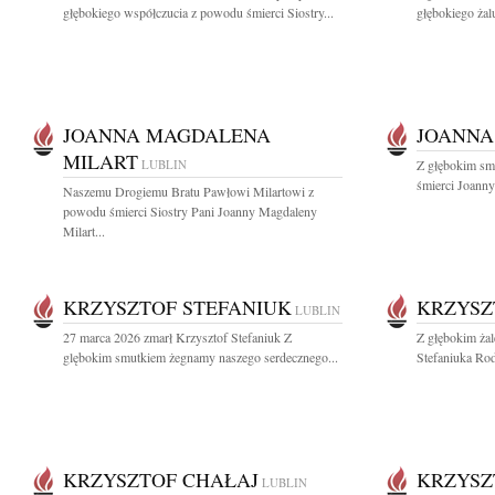
głębokiego współczucia z powodu śmierci Siostry...
głębokiego żalu
JOANNA MAGDALENA
JOANNA
MILART
LUBLIN
Z głębokim sm
śmierci Joann
Naszemu Drogiemu Bratu Pawłowi Milartowi z
powodu śmierci Siostry Pani Joanny Magdaleny
Milart...
KRZYSZTOF STEFANIUK
KRZYSZ
LUBLIN
27 marca 2026 zmarł Krzysztof Stefaniuk Z
Z głębokim ża
glębokim smutkiem żegnamy naszego serdecznego...
Stefaniuka Rod
KRZYSZTOF CHAŁAJ
KRZYSZ
LUBLIN