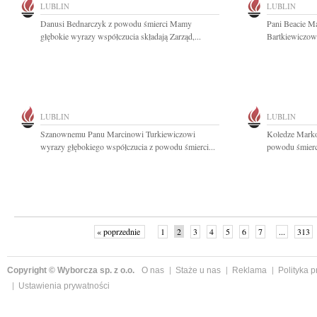
LUBLIN
LUBLIN
Danusi Bednarczyk z powodu śmierci Mamy
Pani Beacie M
głębokie wyrazy współczucia składają Zarząd,...
Bartkiewiczowi
LUBLIN
LUBLIN
Szanownemu Panu Marcinowi Turkiewiczowi
Koledze Marko
wyrazy głębokiego współczucia z powodu śmierci...
powodu śmierci
« poprzednie
1
2
3
4
5
6
7
...
313
Copyright © Wyborcza sp. z o.o.
O nas
Staże u nas
Reklama
Polityka 
Ustawienia prywatności