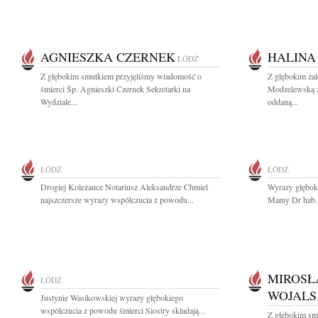
AGNIESZKA CZERNEK
HALINA
ŁÓDŹ
Z głębokim smutkiem przyjęliśmy wiadomość o
Z głębokim ża
śmierci Śp. Agnieszki Czernek Sekretarki na
Modzelewską z
Wydziale...
oddaną...
ŁÓDŹ
ŁÓDŹ
Drogiej Koleżance Notariusz Aleksandrze Chmiel
Wyrazy głębok
najszczersze wyrazy współczucia z powodu...
Mamy Dr hab. 
MIROSŁ
ŁÓDŹ
WOJALS
Justynie Wasikowskiej wyrazy głębokiego
współczucia z powodu śmierci Siostry składają...
Z głębokim sm