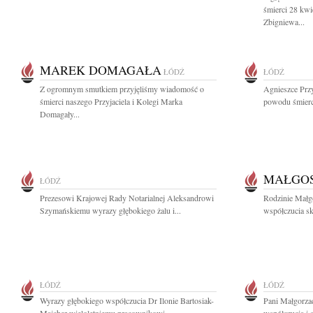
śmierci 28 kw
Zbigniewa...
MAREK DOMAGAŁA
ŁÓDŹ
ŁÓDŹ
Z ogromnym smutkiem przyjęliśmy wiadomość o
Agnieszce Prz
śmierci naszego Przyjaciela i Kolegi Marka
powodu śmierci 
Domagały...
MAŁGOS
ŁÓDŹ
Prezesowi Krajowej Rady Notarialnej Aleksandrowi
Rodzinie Małg
Szymańskiemu wyrazy głębokiego żalu i...
współczucia skł
ŁÓDŹ
ŁÓDŹ
Wyrazy głębokiego współczucia Dr Ilonie Bartosiak-
Pani Małgorza