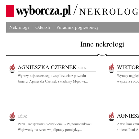
Nekrologi
Odeszli
Poradnik pogrzebowy
Inne nekrologi
AGNIESZKA CZERNEK
WIKTOR
ŁÓDŹ
Wyrazy najszczerszego współczucia z powodu
Wyrazy najgłęb
śmierci Agnieszki Czernek składamy Mężowi...
wsparcia i otu
AGNIES
ŁÓDŹ
Panu Jarosławowi Góreckiemu - Pełnomocnikowi
Z wielkim smu
Wojewody na rzecz współpracy pomiędzy...
śmierci Pani Ag