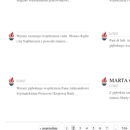
Majcher wieloletniemu pracownikowi...
współczucia i 
ŁÓDŹ
Wyrazy szczerego współczucia i żalu Monice Kędzi
Pani dr hab. A
i Jej Najbliższym z powodu śmierci...
głębokiego wsp
MARTA
ŁÓDŹ
ŁÓDŹ
Wyrazy głębokiego współczucia Panu Aleksandrowi
Z głębokim sm
Szymańskiemu Prezesowi Krajowej Rady...
śmierci Marty 
« poprzednie
1
2
3
4
5
6
7
...
516