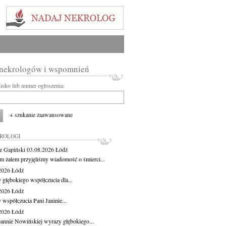
 nekrologów i wspomnień
wisko lub numer ogłoszenia:
+ szukanie zaawansowane
KROLOGI
z Gapiński
03.08.2026
Łódź
m żalem przyjęliśmy wiadomość o śmierci...
.2026
Łódź
 głębokiego współczucia dla...
.2026
Łódź
 współczucia Pani Janinie...
.2026
Łódź
oannie Nowińskiej wyrazy głębokiego...