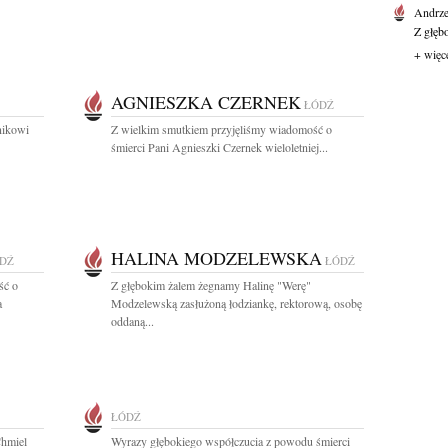
Andrze
Z głęb
+ więc
AGNIESZKA CZERNEK
ŁÓDŹ
nikowi
Z wielkim smutkiem przyjęliśmy wiadomość o
śmierci Pani Agnieszki Czernek wieloletniej...
HALINA MODZELEWSKA
DŹ
ŁÓDŹ
ść o
Z głębokim żalem żegnamy Halinę "Werę"
a
Modzelewską zasłużoną łodziankę, rektorową, osobę
oddaną...
ŁÓDŹ
Chmiel
Wyrazy głębokiego współczucia z powodu śmierci