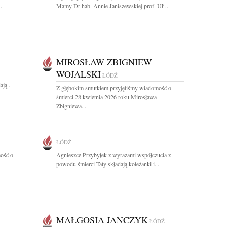
..
Mamy Dr hab. Annie Janiszewskiej prof. UŁ...
MIROSŁAW ZBIGNIEW
WOJALSKI
ŁÓDŹ
ją...
Z głębokim smutkiem przyjęliśmy wiadomość o
śmierci 28 kwietnia 2026 roku Mirosława
Zbigniewa...
ŁÓDŹ
ość o
Agnieszce Przybyłek z wyrazami współczucia z
powodu śmierci Taty składają koleżanki i...
MAŁGOSIA JANCZYK
ŁÓDŹ