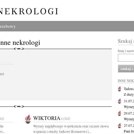
grzebowy
Inne nekrologi
Szukaj
Imię i naz
rci
INNE NE
Tadeus
Z duży
31.07
Wyrazy
29.07
WIKTORIA
DŹ
ŁÓDŹ
Wyrazy
27.07
odu
Wyrazy najgłębszego współczucia oraz szczere słowa
Pani J
i...
wsparcia i otuchy Jarkowi Roznerowi i...