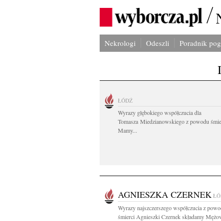
Nekrologi
Odeszli
Poradnik po
ŁÓDŹ
Wyrazy głębokiego współczucia dla
Tomasza Miedzianowskiego z powodu śmie
Mamy...
AGNIESZKA CZERNEK
ŁÓ
Wyrazy najszczerszego współczucia z pow
śmierci Agnieszki Czernek składamy Mężow