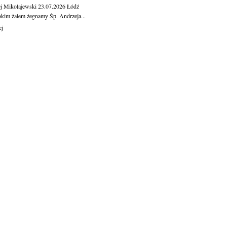
j Mikołajewski
23.07.2026
Łódź
okim żalem żegnamy Śp. Andrzeja...
ej