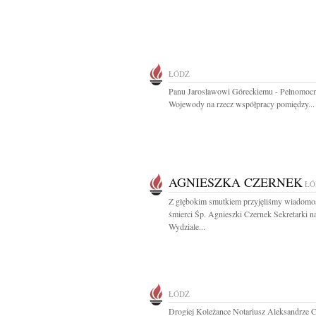
ŁÓDŹ
Panu Jarosławowi Góreckiemu - Pełnomoc
Wojewody na rzecz współpracy pomiędzy...
AGNIESZKA CZERNEK
ŁÓ
Z głębokim smutkiem przyjęliśmy wiadomo
śmierci Śp. Agnieszki Czernek Sekretarki n
Wydziale...
ŁÓDŹ
Drogiej Koleżance Notariusz Aleksandrze 