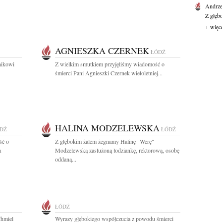
Andrze
Z głęb
+ więc
AGNIESZKA CZERNEK
ŁÓDŹ
nikowi
Z wielkim smutkiem przyjęliśmy wiadomość o
śmierci Pani Agnieszki Czernek wieloletniej...
HALINA MODZELEWSKA
DŹ
ŁÓDŹ
ść o
Z głębokim żalem żegnamy Halinę "Werę"
a
Modzelewską zasłużoną łodziankę, rektorową, osobę
oddaną...
ŁÓDŹ
Chmiel
Wyrazy głębokiego współczucia z powodu śmierci