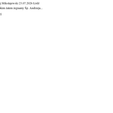
j Mikołajewski
23.07.2026
Łódź
okim żalem żegnamy Śp. Andrzeja...
ej