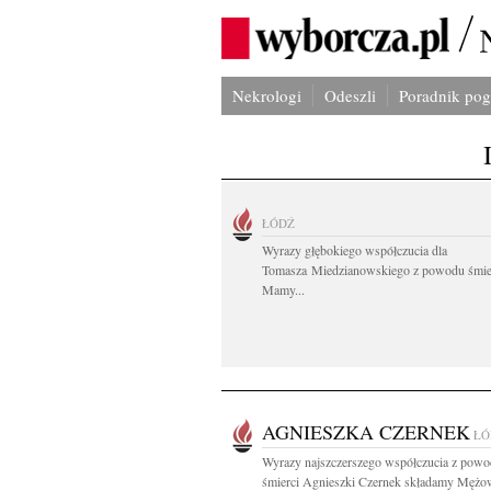
Nekrologi
Odeszli
Poradnik po
ŁÓDŹ
Wyrazy głębokiego współczucia dla
Tomasza Miedzianowskiego z powodu śmie
Mamy...
AGNIESZKA CZERNEK
ŁÓ
Wyrazy najszczerszego współczucia z pow
śmierci Agnieszki Czernek składamy Mężow