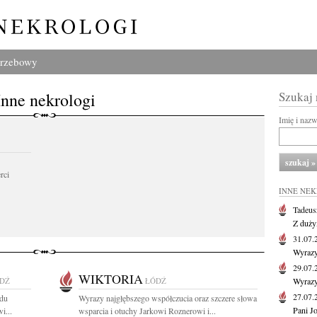
grzebowy
Inne nekrologi
Szukaj
Imię i naz
rci
INNE NE
Tadeus
Z duży
31.07
Wyrazy
29.07
WIKTORIA
DŹ
ŁÓDŹ
Wyrazy
27.07
odu
Wyrazy najgłębszego współczucia oraz szczere słowa
Pani J
i...
wsparcia i otuchy Jarkowi Roznerowi i...