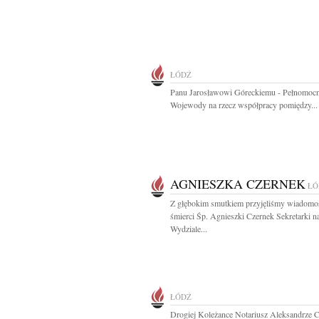
ŁÓDŹ
Panu Jarosławowi Góreckiemu - Pełnomoc
Wojewody na rzecz współpracy pomiędzy...
AGNIESZKA CZERNEK
ŁÓ
Z głębokim smutkiem przyjęliśmy wiadomo
śmierci Śp. Agnieszki Czernek Sekretarki n
Wydziale...
ŁÓDŹ
Drogiej Koleżance Notariusz Aleksandrze 