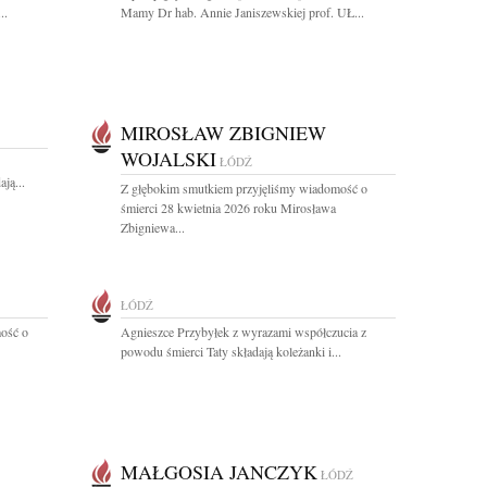
..
Mamy Dr hab. Annie Janiszewskiej prof. UŁ...
MIROSŁAW ZBIGNIEW
WOJALSKI
ŁÓDŹ
ją...
Z głębokim smutkiem przyjęliśmy wiadomość o
śmierci 28 kwietnia 2026 roku Mirosława
Zbigniewa...
ŁÓDŹ
ość o
Agnieszce Przybyłek z wyrazami współczucia z
powodu śmierci Taty składają koleżanki i...
MAŁGOSIA JANCZYK
ŁÓDŹ