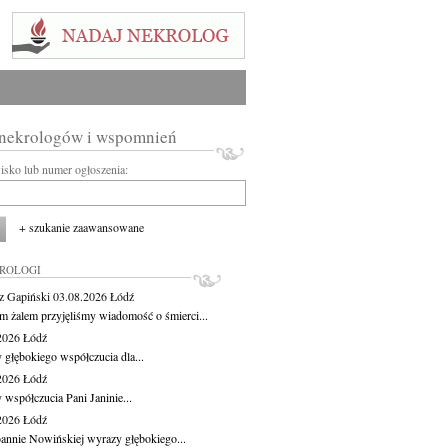
 nekrologów i wspomnień
wisko lub numer ogłoszenia:
+ szukanie zaawansowane
KROLOGI
z Gapiński
03.08.2026
Łódź
m żalem przyjęliśmy wiadomość o śmierci...
.2026
Łódź
 głębokiego współczucia dla...
.2026
Łódź
 współczucia Pani Janinie...
.2026
Łódź
oannie Nowińskiej wyrazy głębokiego...