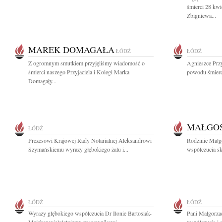
śmierci 28 kw
Zbigniewa...
MAREK DOMAGAŁA
ŁÓDŹ
ŁÓDŹ
Z ogromnym smutkiem przyjęliśmy wiadomość o
Agnieszce Prz
śmierci naszego Przyjaciela i Kolegi Marka
powodu śmierci 
Domagały...
MAŁGOS
ŁÓDŹ
Prezesowi Krajowej Rady Notarialnej Aleksandrowi
Rodzinie Małg
Szymańskiemu wyrazy głębokiego żalu i...
współczucia skł
ŁÓDŹ
ŁÓDŹ
Wyrazy głębokiego współczucia Dr Ilonie Bartosiak-
Pani Małgorza