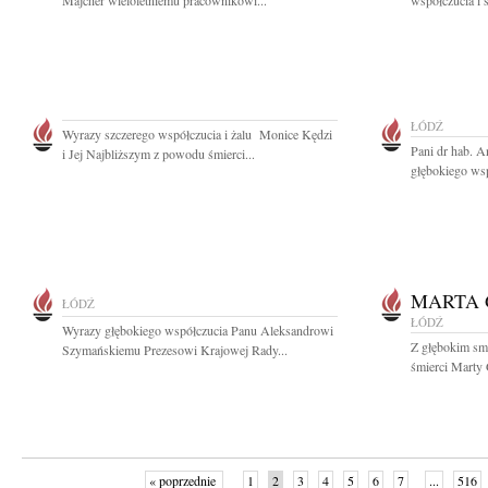
Majcher wieloletniemu pracownikowi...
współczucia i 
ŁÓDŹ
Wyrazy szczerego współczucia i żalu Monice Kędzi
Pani dr hab. A
i Jej Najbliższym z powodu śmierci...
głębokiego wsp
MARTA
ŁÓDŹ
ŁÓDŹ
Wyrazy głębokiego współczucia Panu Aleksandrowi
Z głębokim sm
Szymańskiemu Prezesowi Krajowej Rady...
śmierci Marty 
« poprzednie
1
2
3
4
5
6
7
...
516