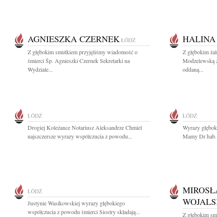
AGNIESZKA CZERNEK
HALINA
ŁÓDŹ
Z głębokim smutkiem przyjęliśmy wiadomość o
Z głębokim ża
śmierci Śp. Agnieszki Czernek Sekretarki na
Modzelewską z
Wydziale...
oddaną...
ŁÓDŹ
ŁÓDŹ
Drogiej Koleżance Notariusz Aleksandrze Chmiel
Wyrazy głębok
najszczersze wyrazy współczucia z powodu...
Mamy Dr hab. 
MIROSŁ
ŁÓDŹ
WOJALS
Justynie Wasikowskiej wyrazy głębokiego
współczucia z powodu śmierci Siostry składają...
Z głębokim sm