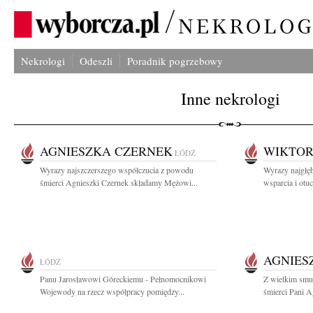
Nekrologi
Odeszli
Poradnik pogrzebowy
Inne nekrologi
AGNIESZKA CZERNEK
WIKTOR
ŁÓDŹ
Wyrazy najszczerszego współczucia z powodu
Wyrazy najgłęb
śmierci Agnieszki Czernek składamy Mężowi...
wsparcia i otu
AGNIES
ŁÓDŹ
Panu Jarosławowi Góreckiemu - Pełnomocnikowi
Z wielkim smu
Wojewody na rzecz współpracy pomiędzy...
śmierci Pani Ag