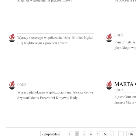
Majcher wieloletniemu pracownikowi...
współczucia i 
ŁÓDŹ
Wyrazy szczerego współczucia i żalu Monice Kędzi
Pani dr hab. A
i Jej Najbliższym z powodu śmierci...
głębokiego wsp
MARTA
ŁÓDŹ
ŁÓDŹ
Wyrazy głębokiego współczucia Panu Aleksandrowi
Z głębokim sm
Szymańskiemu Prezesowi Krajowej Rady...
śmierci Marty 
« poprzednie
1
2
3
4
5
6
7
...
516