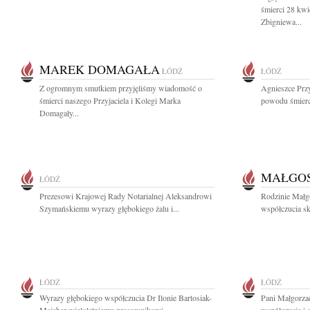
śmierci 28 kw
Zbigniewa...
MAREK DOMAGAŁA
ŁÓDŹ
ŁÓDŹ
Z ogromnym smutkiem przyjęliśmy wiadomość o
Agnieszce Prz
śmierci naszego Przyjaciela i Kolegi Marka
powodu śmierci 
Domagały...
MAŁGOS
ŁÓDŹ
Prezesowi Krajowej Rady Notarialnej Aleksandrowi
Rodzinie Małg
Szymańskiemu wyrazy głębokiego żalu i...
współczucia skł
ŁÓDŹ
ŁÓDŹ
Wyrazy głębokiego współczucia Dr Ilonie Bartosiak-
Pani Małgorza