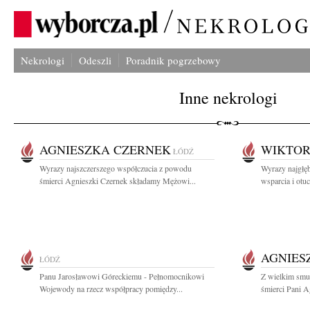
Nekrologi
Odeszli
Poradnik pogrzebowy
Inne nekrologi
AGNIESZKA CZERNEK
WIKTOR
ŁÓDŹ
Wyrazy najszczerszego współczucia z powodu
Wyrazy najgłęb
śmierci Agnieszki Czernek składamy Mężowi...
wsparcia i otu
AGNIES
ŁÓDŹ
Panu Jarosławowi Góreckiemu - Pełnomocnikowi
Z wielkim smu
Wojewody na rzecz współpracy pomiędzy...
śmierci Pani Ag