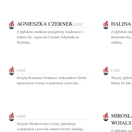
AGNIESZKA CZERNEK
HALINA
ŁÓDŹ
Z głębokim smutkiem przyjęliśmy wiadomość o
Z głębokim ża
śmierci Śp. Agnieszki Czernek Sekretarki na
Modzelewską z
Wydziale...
oddaną...
ŁÓDŹ
ŁÓDŹ
Drogiej Koleżance Notariusz Aleksandrze Chmiel
Wyrazy głębok
najszczersze wyrazy współczucia z powodu...
Mamy Dr hab. 
MIROSŁ
ŁÓDŹ
WOJALS
Justynie Wasikowskiej wyrazy głębokiego
współczucia z powodu śmierci Siostry składają...
Z głębokim sm