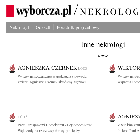
Nekrologi
Odeszli
Poradnik pogrzebowy
Inne nekrologi
AGNIESZKA CZERNEK
WIKTOR
ŁÓDŹ
Wyrazy najszczerszego współczucia z powodu
Wyrazy najgłęb
śmierci Agnieszki Czernek składamy Mężowi...
wsparcia i otu
AGNIES
ŁÓDŹ
Panu Jarosławowi Góreckiemu - Pełnomocnikowi
Z wielkim smu
Wojewody na rzecz współpracy pomiędzy...
śmierci Pani Ag