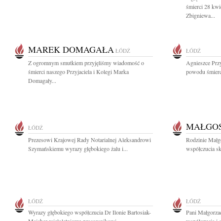
śmierci 28 kw
Zbigniewa...
MAREK DOMAGAŁA
ŁÓDŹ
ŁÓDŹ
Z ogromnym smutkiem przyjęliśmy wiadomość o
Agnieszce Prz
śmierci naszego Przyjaciela i Kolegi Marka
powodu śmierci 
Domagały...
MAŁGOS
ŁÓDŹ
Prezesowi Krajowej Rady Notarialnej Aleksandrowi
Rodzinie Małg
Szymańskiemu wyrazy głębokiego żalu i...
współczucia skł
ŁÓDŹ
ŁÓDŹ
Wyrazy głębokiego współczucia Dr Ilonie Bartosiak-
Pani Małgorza