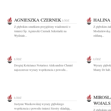
AGNIESZKA CZERNEK
HALINA
ŁÓDŹ
Z głębokim smutkiem przyjęliśmy wiadomość o
Z głębokim ża
śmierci Śp. Agnieszki Czernek Sekretarki na
Modzelewską z
Wydziale...
oddaną...
ŁÓDŹ
ŁÓDŹ
Drogiej Koleżance Notariusz Aleksandrze Chmiel
Wyrazy głębok
najszczersze wyrazy współczucia z powodu...
Mamy Dr hab. 
MIROSŁ
ŁÓDŹ
WOJALS
Justynie Wasikowskiej wyrazy głębokiego
współczucia z powodu śmierci Siostry składają...
Z głębokim sm