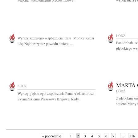
Majcher wieloletniemu pracownikowi...
współczucia i 
ŁÓDŹ
Wyrazy szczerego współczucia i żalu Monice Kędzi
Pani dr hab. A
i Jej Najbliższym z powodu śmierci...
głębokiego wsp
MARTA
ŁÓDŹ
ŁÓDŹ
Wyrazy głębokiego współczucia Panu Aleksandrowi
Z głębokim sm
Szymańskiemu Prezesowi Krajowej Rady...
śmierci Marty 
« poprzednie
1
2
3
4
5
6
7
...
516