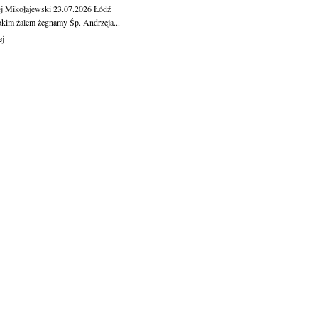
j Mikołajewski
23.07.2026
Łódź
okim żalem żegnamy Śp. Andrzeja...
ej