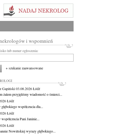
 nekrologów i wspomnień
wisko lub numer ogłoszenia:
+ szukanie zaawansowane
KROLOGI
z Gapiński
03.08.2026
Łódź
m żalem przyjęliśmy wiadomość o śmierci...
.2026
Łódź
 głębokiego współczucia dla...
.2026
Łódź
 współczucia Pani Janinie...
.2026
Łódź
oannie Nowińskiej wyrazy głębokiego...