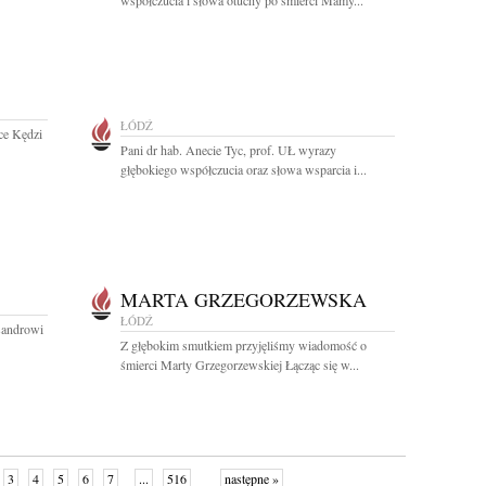
współczucia i słowa otuchy po śmierci Mamy...
ŁÓDŹ
ce Kędzi
Pani dr hab. Anecie Tyc, prof. UŁ wyrazy
głębokiego współczucia oraz słowa wsparcia i...
MARTA GRZEGORZEWSKA
ŁÓDŹ
sandrowi
Z głębokim smutkiem przyjęliśmy wiadomość o
śmierci Marty Grzegorzewskiej Łącząc się w...
3
4
5
6
7
...
516
następne »