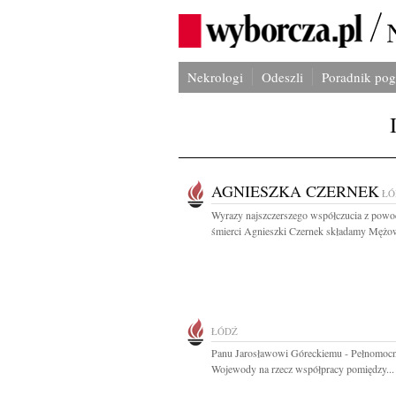
Nekrologi
Odeszli
Poradnik po
AGNIESZKA CZERNEK
ŁÓ
Wyrazy najszczerszego współczucia z pow
śmierci Agnieszki Czernek składamy Mężow
ŁÓDŹ
Panu Jarosławowi Góreckiemu - Pełnomoc
Wojewody na rzecz współpracy pomiędzy...