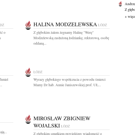
Andrze
Z głęb
+ więc
HALINA MODZELEWSKA
DŹ
ŁÓDŹ
ść o
Z głębokim żalem żegnamy Halinę "Werę"
a
Modzelewską zasłużoną łodziankę, rektorową, osobę
oddaną...
ŁÓDŹ
Chmiel
Wyrazy głębokiego współczucia z powodu śmierci
..
Mamy Dr hab. Annie Janiszewskiej prof. UŁ...
MIROSŁAW ZBIGNIEW
WOJALSKI
ŁÓDŹ
ją...
Z głębokim smutkiem przyjęliśmy wiadomość o