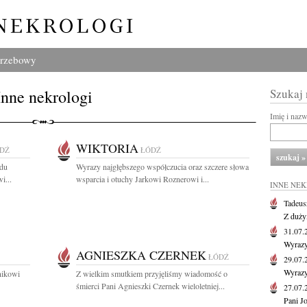
grzebowy
Inne nekrologi
Szukaj
Imię i naz
WIKTORIA
DŹ
ŁÓDŹ
odu
Wyrazy najgłębszego współczucia oraz szczere słowa
i...
wsparcia i otuchy Jarkowi Roznerowi i...
INNE NE
Tadeus
Z duży
31.07
Wyrazy
AGNIESZKA CZERNEK
ŁÓDŹ
29.07
Wyrazy
nikowi
Z wielkim smutkiem przyjęliśmy wiadomość o
śmierci Pani Agnieszki Czernek wieloletniej...
27.07
Pani J