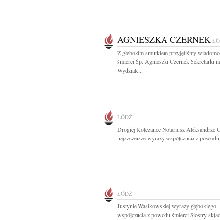
AGNIESZKA CZERNEK
ŁÓ
Z głębokim smutkiem przyjęliśmy wiadomo
śmierci Śp. Agnieszki Czernek Sekretarki n
Wydziale...
ŁÓDŹ
Drogiej Koleżance Notariusz Aleksandrze 
najszczersze wyrazy współczucia z powodu.
ŁÓDŹ
Justynie Wasikowskiej wyrazy głębokiego
współczucia z powodu śmierci Siostry składa