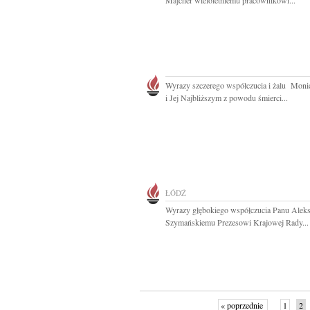
Majcher wieloletniemu pracownikowi...
Wyrazy szczerego współczucia i żalu Moni
i Jej Najbliższym z powodu śmierci...
ŁÓDŹ
Wyrazy głębokiego współczucia Panu Alek
Szymańskiemu Prezesowi Krajowej Rady...
« poprzednie
1
2