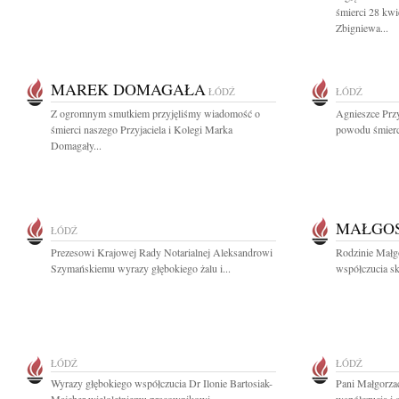
śmierci 28 kw
Zbigniewa...
MAREK DOMAGAŁA
ŁÓDŹ
ŁÓDŹ
Z ogromnym smutkiem przyjęliśmy wiadomość o
Agnieszce Prz
śmierci naszego Przyjaciela i Kolegi Marka
powodu śmierci 
Domagały...
MAŁGOS
ŁÓDŹ
Prezesowi Krajowej Rady Notarialnej Aleksandrowi
Rodzinie Małg
Szymańskiemu wyrazy głębokiego żalu i...
współczucia skł
ŁÓDŹ
ŁÓDŹ
Wyrazy głębokiego współczucia Dr Ilonie Bartosiak-
Pani Małgorza