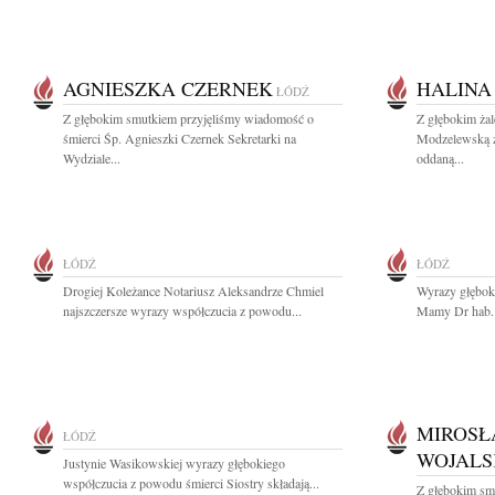
AGNIESZKA CZERNEK
HALINA
ŁÓDŹ
Z głębokim smutkiem przyjęliśmy wiadomość o
Z głębokim ża
śmierci Śp. Agnieszki Czernek Sekretarki na
Modzelewską z
Wydziale...
oddaną...
ŁÓDŹ
ŁÓDŹ
Drogiej Koleżance Notariusz Aleksandrze Chmiel
Wyrazy głębok
najszczersze wyrazy współczucia z powodu...
Mamy Dr hab. 
MIROSŁ
ŁÓDŹ
WOJALS
Justynie Wasikowskiej wyrazy głębokiego
współczucia z powodu śmierci Siostry składają...
Z głębokim sm