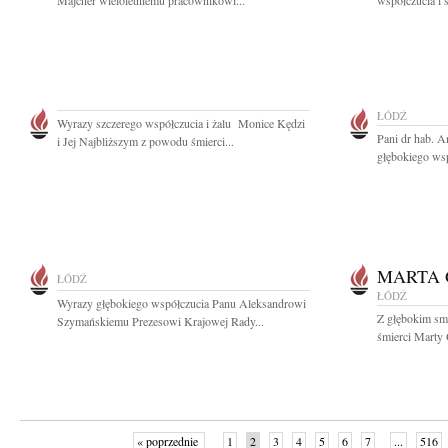
Majcher wieloletniemu pracownikowi...
współczucia i 
ŁÓDŹ
Wyrazy szczerego współczucia i żalu Monice Kędzi
Pani dr hab. A
i Jej Najbliższym z powodu śmierci...
głębokiego wsp
MARTA
ŁÓDŹ
ŁÓDŹ
Wyrazy głębokiego współczucia Panu Aleksandrowi
Z głębokim sm
Szymańskiemu Prezesowi Krajowej Rady...
śmierci Marty 
« poprzednie
1
2
3
4
5
6
7
...
516