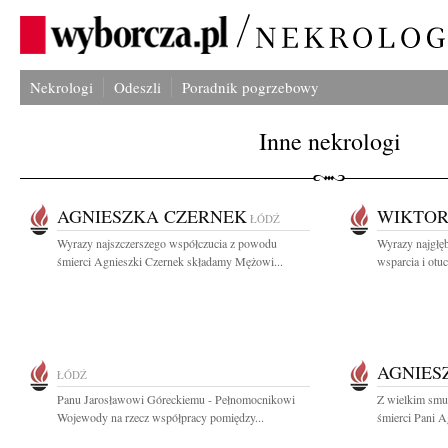
Nekrologi
Odeszli
Poradnik pogrzebowy
Inne nekrologi
AGNIESZKA CZERNEK
WIKTOR
ŁÓDŹ
Wyrazy najszczerszego współczucia z powodu
Wyrazy najgłęb
śmierci Agnieszki Czernek składamy Mężowi...
wsparcia i otu
AGNIES
ŁÓDŹ
Panu Jarosławowi Góreckiemu - Pełnomocnikowi
Z wielkim smu
Wojewody na rzecz współpracy pomiędzy...
śmierci Pani Ag