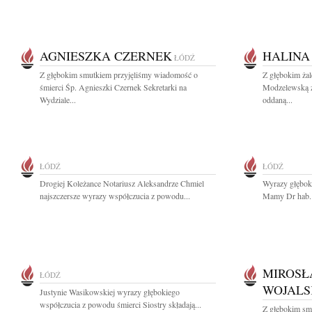
AGNIESZKA CZERNEK
HALINA
ŁÓDŹ
Z głębokim smutkiem przyjęliśmy wiadomość o
Z głębokim ża
śmierci Śp. Agnieszki Czernek Sekretarki na
Modzelewską z
Wydziale...
oddaną...
ŁÓDŹ
ŁÓDŹ
Drogiej Koleżance Notariusz Aleksandrze Chmiel
Wyrazy głębok
najszczersze wyrazy współczucia z powodu...
Mamy Dr hab. 
MIROSŁ
ŁÓDŹ
WOJALS
Justynie Wasikowskiej wyrazy głębokiego
współczucia z powodu śmierci Siostry składają...
Z głębokim sm