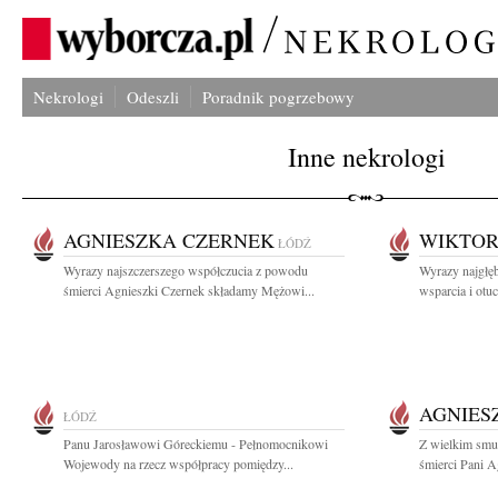
Nekrologi
Odeszli
Poradnik pogrzebowy
Inne nekrologi
AGNIESZKA CZERNEK
WIKTOR
ŁÓDŹ
Wyrazy najszczerszego współczucia z powodu
Wyrazy najgłęb
śmierci Agnieszki Czernek składamy Mężowi...
wsparcia i otu
AGNIES
ŁÓDŹ
Panu Jarosławowi Góreckiemu - Pełnomocnikowi
Z wielkim smu
Wojewody na rzecz współpracy pomiędzy...
śmierci Pani Ag