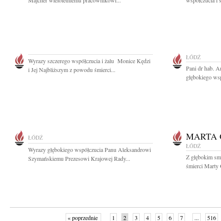
Majcher wieloletniemu pracownikowi...
współczucia i 
ŁÓDŹ
Wyrazy szczerego współczucia i żalu Monice Kędzi
Pani dr hab. A
i Jej Najbliższym z powodu śmierci...
głębokiego wsp
MARTA
ŁÓDŹ
ŁÓDŹ
Wyrazy głębokiego współczucia Panu Aleksandrowi
Z głębokim sm
Szymańskiemu Prezesowi Krajowej Rady...
śmierci Marty 
« poprzednie
1
2
3
4
5
6
7
...
516