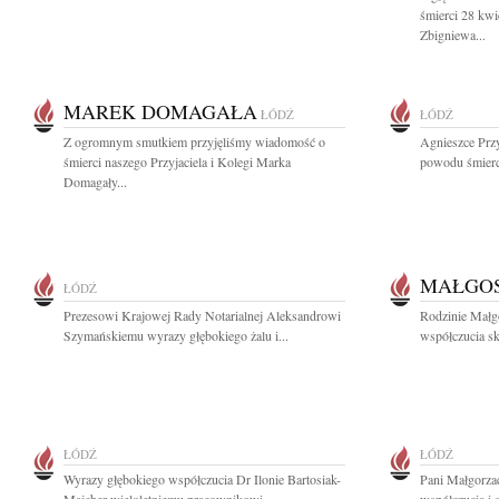
śmierci 28 kw
Zbigniewa...
MAREK DOMAGAŁA
ŁÓDŹ
ŁÓDŹ
Z ogromnym smutkiem przyjęliśmy wiadomość o
Agnieszce Prz
śmierci naszego Przyjaciela i Kolegi Marka
powodu śmierci 
Domagały...
MAŁGOS
ŁÓDŹ
Prezesowi Krajowej Rady Notarialnej Aleksandrowi
Rodzinie Małg
Szymańskiemu wyrazy głębokiego żalu i...
współczucia skł
ŁÓDŹ
ŁÓDŹ
Wyrazy głębokiego współczucia Dr Ilonie Bartosiak-
Pani Małgorza