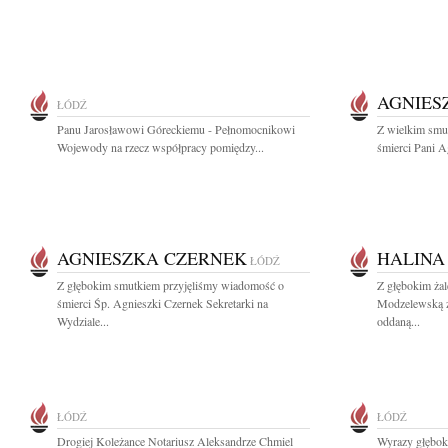
AGNIES
ŁÓDŹ
Panu Jarosławowi Góreckiemu - Pełnomocnikowi
Z wielkim smu
Wojewody na rzecz współpracy pomiędzy...
śmierci Pani Ag
AGNIESZKA CZERNEK
HALINA
ŁÓDŹ
Z głębokim smutkiem przyjęliśmy wiadomość o
Z głębokim ża
śmierci Śp. Agnieszki Czernek Sekretarki na
Modzelewską z
Wydziale...
oddaną...
ŁÓDŹ
ŁÓDŹ
Drogiej Koleżance Notariusz Aleksandrze Chmiel
Wyrazy głębok