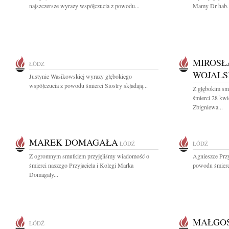
najszczersze wyrazy współczucia z powodu...
Mamy Dr hab. 
MIROSŁ
ŁÓDŹ
WOJALS
Justynie Wasikowskiej wyrazy głębokiego
współczucia z powodu śmierci Siostry składają...
Z głębokim sm
śmierci 28 kw
Zbigniewa...
MAREK DOMAGAŁA
ŁÓDŹ
ŁÓDŹ
Z ogromnym smutkiem przyjęliśmy wiadomość o
Agnieszce Prz
śmierci naszego Przyjaciela i Kolegi Marka
powodu śmierci 
Domagały...
MAŁGOS
ŁÓDŹ