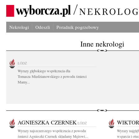
Nekrologi
Odeszli
Poradnik pogrzebowy
Inne nekrologi
ŁÓDŹ
Wyrazy głębokiego współczucia dla
Tomasza Miedzianowskiego z powodu śmierci
Mamy...
AGNIESZKA CZERNEK
WIKTOR
ŁÓDŹ
Wyrazy najszczerszego współczucia z powodu
Wyrazy najgłęb
śmierci Agnieszki Czernek składamy Mężowi...
wsparcia i otu