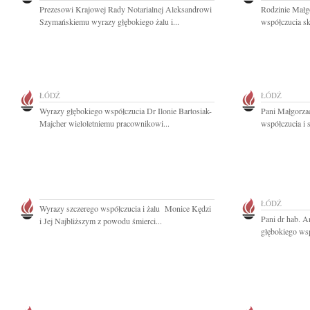
Prezesowi Krajowej Rady Notarialnej Aleksandrowi
Rodzinie Małg
Szymańskiemu wyrazy głębokiego żalu i...
współczucia skł
ŁÓDŹ
ŁÓDŹ
Wyrazy głębokiego współczucia Dr Ilonie Bartosiak-
Pani Małgorza
Majcher wieloletniemu pracownikowi...
współczucia i 
ŁÓDŹ
Wyrazy szczerego współczucia i żalu Monice Kędzi
Pani dr hab. A
i Jej Najbliższym z powodu śmierci...
głębokiego wsp