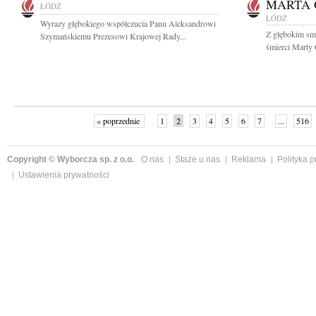
MARTA
ŁÓDŹ
ŁÓDŹ
Wyrazy głębokiego współczucia Panu Aleksandrowi
Z głębokim sm
Szymańskiemu Prezesowi Krajowej Rady...
śmierci Marty 
« poprzednie
1
2
3
4
5
6
7
...
516
Copyright © Wyborcza sp. z o.o.
O nas
Staże u nas
Reklama
Polityka 
Ustawienia prywatności