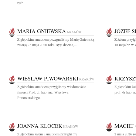
tych...
MARIA GNIEWSKA
JÓZEF S
KRAKÓW
Z głębokim smutkiem pożegnaliśmy Marię Gniewską
Z żalem przyję
zmarłą 23 maja 2026 roku Była dzielna,...
18 maja br. w w
WIESŁAW PIWOWARSKI
KRZYSZ
KRAKÓW
Z głębokim smutkiem przyjęliśmy wiadomość o
Z głębokim ża
śmierci Prof. dr. hab. inż. Wiesława
prof. dr hab. 
Piwowarskiego...
JOANNA KLOCEK
MACIEJ
KRAKÓW
Z głębokim żalem i smutkiem przyjęliśmy
2 maja 2026 ro