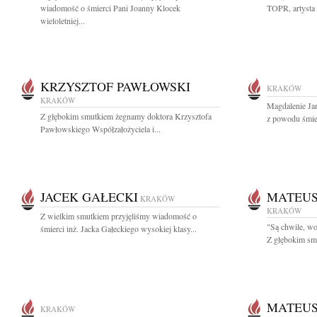
wiadomość o śmierci Pani Joanny Klocek
TOPR, artysta f
wieloletniej...
KRZYSZTOF PAWŁOWSKI
KRAKÓW
KRAKÓW
Magdalenie Ja
Z głębokim smutkiem żegnamy doktora Krzysztofa
z powodu śmie
Pawłowskiego Współzałożyciela i...
JACEK GAŁECKI
MATEUS
KRAKÓW
KRAKÓW
Z wielkim smutkiem przyjęliśmy wiadomość o
"Są chwile, wo
śmierci inż. Jacka Gałeckiego wysokiej klasy...
Z głębokim smu
MATEUS
KRAKÓW