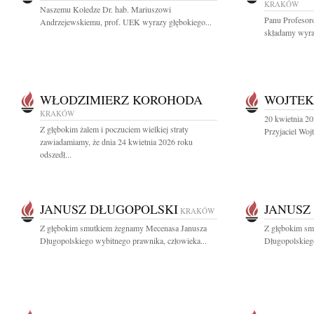
KRAKÓW
Naszemu Koledze Dr. hab. Mariuszowi
Panu Profeso
Andrzejewskiemu, prof. UEK wyrazy głębokiego...
składamy wyraz
WŁODZIMIERZ KOROHODA
WOJTEK
KRAKÓW
20 kwietnia 20
Z głębokim żalem i poczuciem wielkiej straty
Przyjaciel Woj
zawiadamiamy, że dnia 24 kwietnia 2026 roku
odszedł...
JANUSZ DŁUGOPOLSKI
JANUSZ
KRAKÓW
Z głębokim smutkiem żegnamy Mecenasa Janusza
Z głębokim sm
Długopolskiego wybitnego prawnika, człowieka...
Długopolskiego