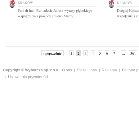
KRAKÓW
KRAKÓW
Pani dr hab. Bernadecie Janusz wyrazy głębokiego
Drogiej Koleż
współczucia z powodu śmierci Mamy...
współczucia z
« poprzednie
1
2
3
4
5
6
7
...
361
Copyright © Wyborcza sp. z o.o.
O nas
Staże u nas
Reklama
Polityka 
Ustawienia prywatności