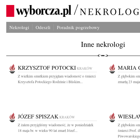
Nekrologi
Odeszli
Poradnik pogrzebowy
Inne nekrologi
KRZYSZTOF POTOCKI
MARIA 
KRAKÓW
Z wielkim smutkiem przyjęłam wiadomość o śmierci
Z głębokim sm
Krzysztofa Potockiego Rodzinie i Bliskim...
zmarłą 23 maja
JÓZEF SPISZAK
WIESŁA
KRAKÓW
Z żalem przyjęliśmy wiadomość, że w poniedziałek
Z głębokim sm
18 maja br. w wieku 90 lat zmarł Józef...
śmierci Prof. d
Piwowarskiego