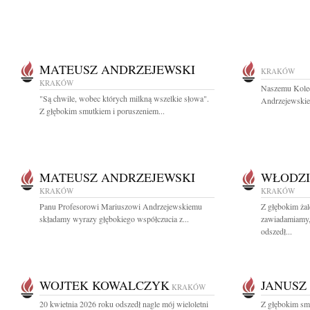
MATEUSZ ANDRZEJEWSKI
KRAKÓW
KRAKÓW
Naszemu Koled
"Są chwile, wobec których milkną wszelkie słowa".
Andrzejewskie
Z głębokim smutkiem i poruszeniem...
MATEUSZ ANDRZEJEWSKI
WŁODZI
KRAKÓW
KRAKÓW
Panu Profesorowi Mariuszowi Andrzejewskiemu
Z głębokim żal
składamy wyrazy głębokiego współczucia z...
zawiadamiamy, 
odszedł...
WOJTEK KOWALCZYK
JANUSZ
KRAKÓW
20 kwietnia 2026 roku odszedł nagle mój wieloletni
Z głębokim sm