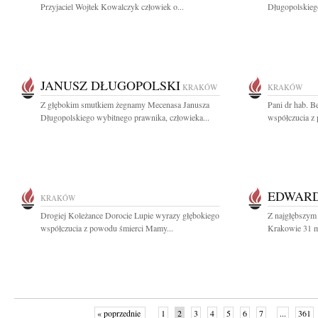
Przyjaciel Wojtek Kowalczyk człowiek o...
Długopolskiego
JANUSZ DŁUGOPOLSKI
KRAKÓW
KRAKÓW
Z głębokim smutkiem żegnamy Mecenasa Janusza
Pani dr hab. B
Długopolskiego wybitnego prawnika, człowieka...
współczucia z
EDWARD
KRAKÓW
Drogiej Koleżance Dorocie Lupie wyrazy głębokiego
Z najgłębszym
współczucia z powodu śmierci Mamy...
Krakowie 31 m
« poprzednie
1
2
3
4
5
6
7
...
361