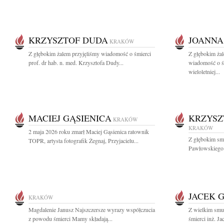
KRZYSZTOF DUDA
JOANNA
KRAKÓW
Z głębokim żalem przyjęliśmy wiadomość o śmierci
Z głębokim żal
prof. dr hab. n. med. Krzysztofa Dudy...
wiadomość o ś
wieloletniej...
MACIEJ GĄSIENICA
KRZYSZ
KRAKÓW
KRAKÓW
2 maja 2026 roku zmarł Maciej Gąsienica ratownik
Z głębokim sm
TOPR, artysta fotografik Żegnaj, Przyjacielu...
Pawłowskiego W
JACEK 
KRAKÓW
Magdalenie Janusz Najszczersze wyrazy współczucia
Z wielkim smu
z powodu śmierci Mamy składają...
śmierci inż. Ja