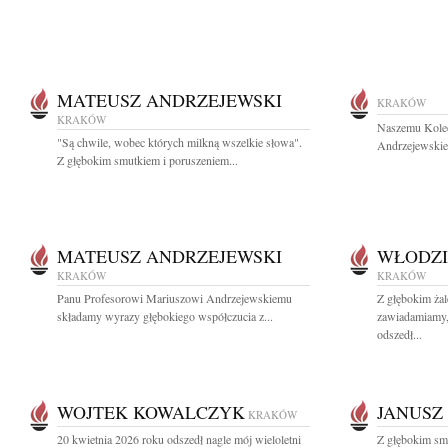
MATEUSZ ANDRZEJEWSKI
KRAKÓW
KRAKÓW
Naszemu Koled
"Są chwile, wobec których milkną wszelkie słowa".
Andrzejewskie
Z głębokim smutkiem i poruszeniem...
MATEUSZ ANDRZEJEWSKI
WŁODZI
KRAKÓW
KRAKÓW
Panu Profesorowi Mariuszowi Andrzejewskiemu
Z głębokim żal
składamy wyrazy głębokiego współczucia z...
zawiadamiamy, 
odszedł...
WOJTEK KOWALCZYK
JANUSZ
KRAKÓW
20 kwietnia 2026 roku odszedł nagle mój wieloletni
Z głębokim sm