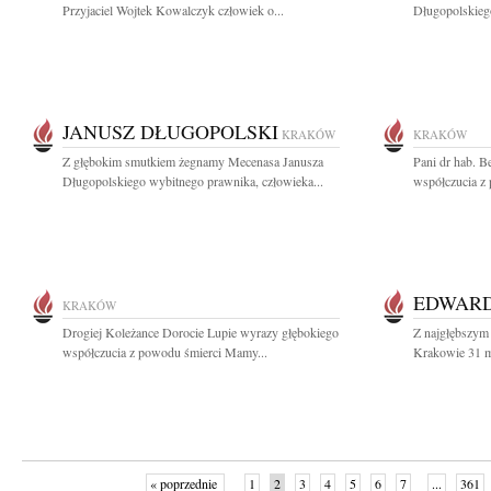
Przyjaciel Wojtek Kowalczyk człowiek o...
Długopolskiego
JANUSZ DŁUGOPOLSKI
KRAKÓW
KRAKÓW
Z głębokim smutkiem żegnamy Mecenasa Janusza
Pani dr hab. B
Długopolskiego wybitnego prawnika, człowieka...
współczucia z
EDWARD
KRAKÓW
Drogiej Koleżance Dorocie Lupie wyrazy głębokiego
Z najgłębszym
współczucia z powodu śmierci Mamy...
Krakowie 31 m
« poprzednie
1
2
3
4
5
6
7
...
361