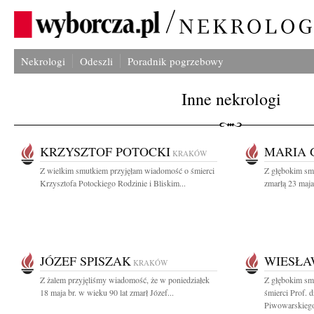
Nekrologi
Odeszli
Poradnik pogrzebowy
Inne nekrologi
KRZYSZTOF POTOCKI
MARIA 
KRAKÓW
Z wielkim smutkiem przyjęłam wiadomość o śmierci
Z głębokim sm
Krzysztofa Potockiego Rodzinie i Bliskim...
zmarłą 23 maja
JÓZEF SPISZAK
WIESŁA
KRAKÓW
Z żalem przyjęliśmy wiadomość, że w poniedziałek
Z głębokim sm
18 maja br. w wieku 90 lat zmarł Józef...
śmierci Prof. d
Piwowarskiego