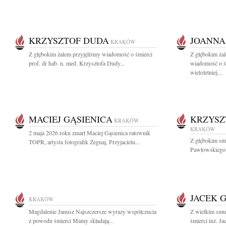
KRZYSZTOF DUDA
JOANNA
KRAKÓW
Z głębokim żalem przyjęliśmy wiadomość o śmierci
Z głębokim żal
prof. dr hab. n. med. Krzysztofa Dudy...
wiadomość o ś
wieloletniej...
MACIEJ GĄSIENICA
KRZYSZ
KRAKÓW
KRAKÓW
2 maja 2026 roku zmarł Maciej Gąsienica ratownik
Z głębokim sm
TOPR, artysta fotografik Żegnaj, Przyjacielu...
Pawłowskiego W
JACEK 
KRAKÓW
Magdalenie Janusz Najszczersze wyrazy współczucia
Z wielkim smu
z powodu śmierci Mamy składają...
śmierci inż. Ja