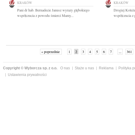
KRAKÓW
KRAKÓW
Pani dr hab. Bernadecie Janusz wyrazy głębokiego
Drogiej Koleż
współczucia z powodu śmierci Mamy...
współczucia z
« poprzednie
1
2
3
4
5
6
7
...
361
Copyright © Wyborcza sp. z o.o.
O nas
Staże u nas
Reklama
Polityka 
Ustawienia prywatności