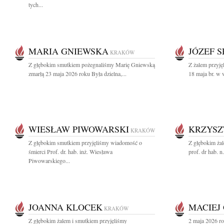
tych...
MARIA GNIEWSKA
JÓZEF S
KRAKÓW
Z głębokim smutkiem pożegnaliśmy Marię Gniewską
Z żalem przyję
zmarłą 23 maja 2026 roku Była dzielna,...
18 maja br. w w
WIESŁAW PIWOWARSKI
KRZYSZ
KRAKÓW
Z głębokim smutkiem przyjęliśmy wiadomość o
Z głębokim ża
śmierci Prof. dr. hab. inż. Wiesława
prof. dr hab. 
Piwowarskiego...
JOANNA KLOCEK
MACIEJ
KRAKÓW
Z głębokim żalem i smutkiem przyjęliśmy
2 maja 2026 ro