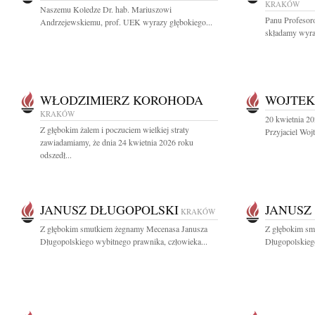
KRAKÓW
Naszemu Koledze Dr. hab. Mariuszowi
Panu Profeso
Andrzejewskiemu, prof. UEK wyrazy głębokiego...
składamy wyraz
WŁODZIMIERZ KOROHODA
WOJTEK
KRAKÓW
20 kwietnia 20
Z głębokim żalem i poczuciem wielkiej straty
Przyjaciel Woj
zawiadamiamy, że dnia 24 kwietnia 2026 roku
odszedł...
JANUSZ DŁUGOPOLSKI
JANUSZ
KRAKÓW
Z głębokim smutkiem żegnamy Mecenasa Janusza
Z głębokim sm
Długopolskiego wybitnego prawnika, człowieka...
Długopolskiego