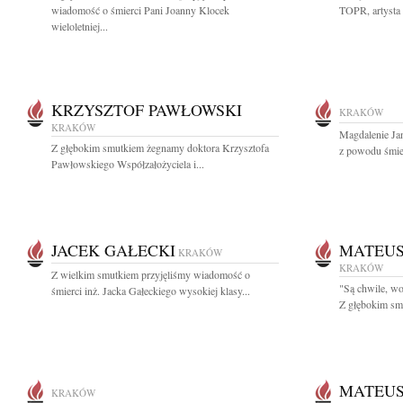
wiadomość o śmierci Pani Joanny Klocek
TOPR, artysta f
wieloletniej...
KRZYSZTOF PAWŁOWSKI
KRAKÓW
KRAKÓW
Magdalenie Ja
Z głębokim smutkiem żegnamy doktora Krzysztofa
z powodu śmie
Pawłowskiego Współzałożyciela i...
JACEK GAŁECKI
MATEUS
KRAKÓW
KRAKÓW
Z wielkim smutkiem przyjęliśmy wiadomość o
"Są chwile, wo
śmierci inż. Jacka Gałeckiego wysokiej klasy...
Z głębokim smu
MATEUS
KRAKÓW