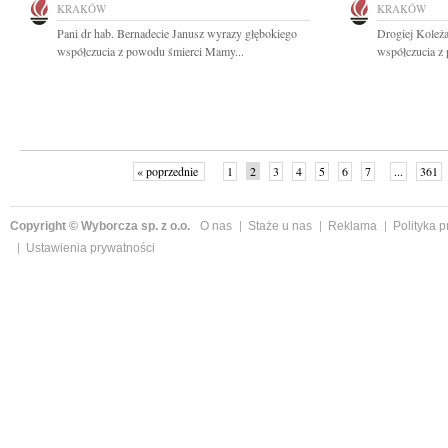
KRAKÓW
KRAKÓW
Pani dr hab. Bernadecie Janusz wyrazy głębokiego
Drogiej Koleż
współczucia z powodu śmierci Mamy...
współczucia z
« poprzednie
1
2
3
4
5
6
7
...
361
Copyright © Wyborcza sp. z o.o.
O nas
Staże u nas
Reklama
Polityka 
Ustawienia prywatności