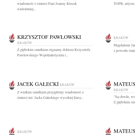
wiadomość o śmierci Pani Joanny Klocek
TOPR, artysta f
wieloletniej...
KRZYSZTOF PAWŁOWSKI
KRAKÓW
KRAKÓW
Magdalenie Ja
Z głębokim smutkiem żegnamy doktora Krzysztofa
z powodu śmie
Pawłowskiego Współzałożyciela i...
JACEK GAŁECKI
MATEUS
KRAKÓW
KRAKÓW
Z wielkim smutkiem przyjęliśmy wiadomość o
"Są chwile, wo
śmierci inż. Jacka Gałeckiego wysokiej klasy...
Z głębokim smu
MATEUS
KRAKÓW