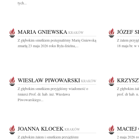
tych...
MARIA GNIEWSKA
JÓZEF S
KRAKÓW
Z głębokim smutkiem pożegnaliśmy Marię Gniewską
Z żalem przyję
zmarłą 23 maja 2026 roku Była dzielna,...
18 maja br. w w
WIESŁAW PIWOWARSKI
KRZYSZ
KRAKÓW
Z głębokim smutkiem przyjęliśmy wiadomość o
Z głębokim ża
śmierci Prof. dr. hab. inż. Wiesława
prof. dr hab. 
Piwowarskiego...
JOANNA KLOCEK
MACIEJ
KRAKÓW
Z głębokim żalem i smutkiem przyjęliśmy
2 maja 2026 ro