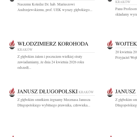
KRAKÓW
Naszemu Koledze Dr. hab. Mariuszowi
Panu Profeso
Andrzejewskiemu, prof. UEK wyrazy głębokiego...
składamy wyraz
WŁODZIMIERZ KOROHODA
WOJTEK
KRAKÓW
20 kwietnia 20
Z głębokim żalem i poczuciem wielkiej straty
Przyjaciel Woj
zawiadamiamy, że dnia 24 kwietnia 2026 roku
odszedł...
JANUSZ DŁUGOPOLSKI
JANUSZ
KRAKÓW
Z głębokim smutkiem żegnamy Mecenasa Janusza
Z głębokim sm
Długopolskiego wybitnego prawnika, człowieka...
Długopolskiego