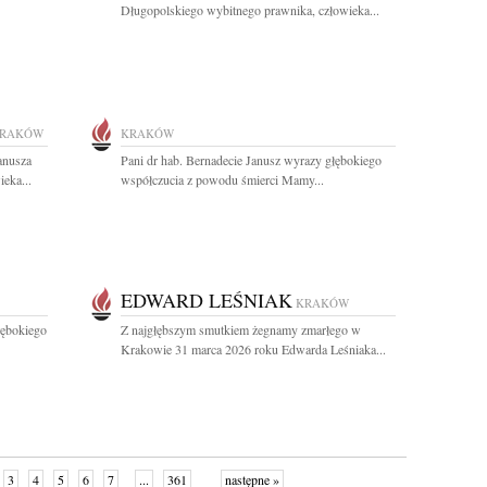
Długopolskiego wybitnego prawnika, człowieka...
RAKÓW
KRAKÓW
anusza
Pani dr hab. Bernadecie Janusz wyrazy głębokiego
eka...
współczucia z powodu śmierci Mamy...
EDWARD LEŚNIAK
KRAKÓW
łębokiego
Z najgłębszym smutkiem żegnamy zmarłego w
Krakowie 31 marca 2026 roku Edwarda Leśniaka...
3
4
5
6
7
...
361
następne »