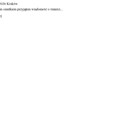
.2026
Kraków
m smutkiem przyjąłem wiadomość o śmierci...
ej