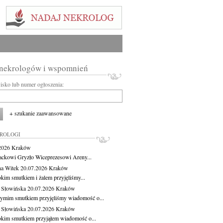
 nekrologów i wspomnień
wisko lub numer ogłoszenia:
+ szukanie zaawansowane
KROLOGI
.2026
Kraków
ackowi Gryzło Wiceprezesowi Areny...
na Witek
20.07.2026
Kraków
okim smutkiem i żalem przyjęliśmy...
 Słowińska
20.07.2026
Kraków
zymim smutkiem przyjęliśmy wiadomość o...
 Słowińska
20.07.2026
Kraków
okim smutkiem przyjąłem wiadomość o...