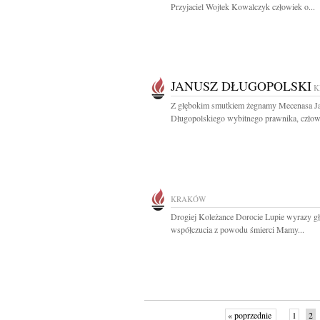
Przyjaciel Wojtek Kowalczyk człowiek o...
JANUSZ DŁUGOPOLSKI
K
Z głębokim smutkiem żegnamy Mecenasa J
Długopolskiego wybitnego prawnika, człowi
KRAKÓW
Drogiej Koleżance Dorocie Lupie wyrazy g
współczucia z powodu śmierci Mamy...
« poprzednie
1
2