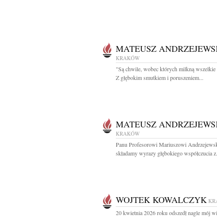
MATEUSZ ANDRZEJEWS
KRAKÓW
"Są chwile, wobec których milkną wszelkie
Z głębokim smutkiem i poruszeniem...
MATEUSZ ANDRZEJEWS
KRAKÓW
Panu Profesorowi Mariuszowi Andrzejews
składamy wyrazy głębokiego współczucia z.
WOJTEK KOWALCZYK
KR
20 kwietnia 2026 roku odszedł nagle mój wi