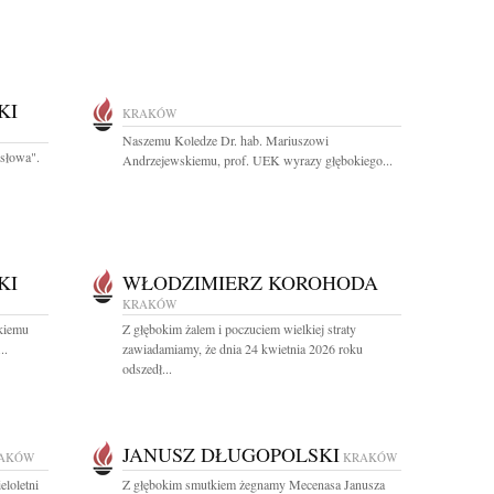
KI
KRAKÓW
Naszemu Koledze Dr. hab. Mariuszowi
 słowa".
Andrzejewskiemu, prof. UEK wyrazy głębokiego...
KI
WŁODZIMIERZ KOROHODA
KRAKÓW
kiemu
Z głębokim żalem i poczuciem wielkiej straty
..
zawiadamiamy, że dnia 24 kwietnia 2026 roku
odszedł...
JANUSZ DŁUGOPOLSKI
AKÓW
KRAKÓW
eloletni
Z głębokim smutkiem żegnamy Mecenasa Janusza