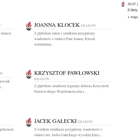
20.07
Z duży
+ więc
JOANNA KLOCEK
W
KRAKÓW
 śmierci
Z głębokim żalem i smutkiem przyjęliśmy
wiadomość o śmierci Pani Joanny Klocek
wieloletniej...
KRZYSZTOF PAWŁOWSKI
ÓW
KRAKÓW
atownik
Z głębokim smutkiem żegnamy doktora Krzysztofa
...
Pawłowskiego Współzałożyciela i...
JACEK GAŁECKI
KRAKÓW
półczucia
Z wielkim smutkiem przyjęliśmy wiadomość o
śmierci inż. Jacka Gałeckiego wysokiej klasy...