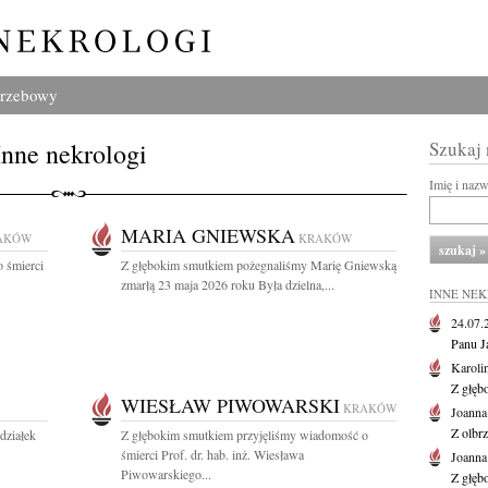
grzebowy
Inne nekrologi
Szukaj
Imię i naz
MARIA GNIEWSKA
AKÓW
KRAKÓW
 śmierci
Z głębokim smutkiem pożegnaliśmy Marię Gniewską
zmarłą 23 maja 2026 roku Była dzielna,...
INNE NE
24.07
Panu J
Karoli
Z głęb
WIESŁAW PIWOWARSKI
KRAKÓW
Joanna
Z olbr
działek
Z głębokim smutkiem przyjęliśmy wiadomość o
śmierci Prof. dr. hab. inż. Wiesława
Joanna
Piwowarskiego...
Z głęb