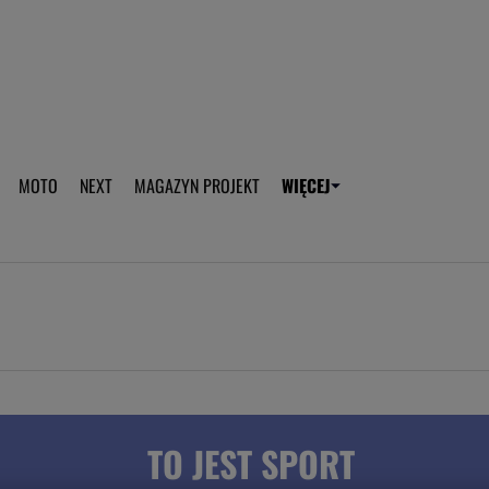
aplikację Gazeta - Android
Pobierz aplikację Gazeta -
MOTO
NEXT
MAGAZYN PROJEKT
WIĘCEJ
T
PLOTEK
SPORT.PL
HOROSKOPY
WEEKEND
TOK FM
WYBORC
ROZRYWKA
ŻYCIE I STYL
Gwiazdy Mundialu
Fryzury
Plotek
Makijaż
Gry online
Magia - Ciekawo
Historie
Wiadomości - 
TO JEST SPORT
WAGs
Sposób na za d
Anna Lewandowska
Gorączka u dzi