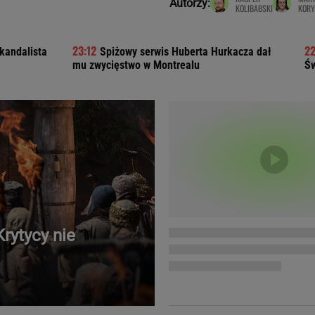
Autorzy:
KOLIBABSKI
KORY
Telewizor LG O
skandalista
Spiżowy serwis Huberta Hurkacza dał
mu zwycięstwo w Montrealu
Św
Krytycy nie
Doda
Kalkulator Poro
Magda Gessler
Kalendarz dni p
Agnieszka Woźniak-Starak
Kalendarz ciąży