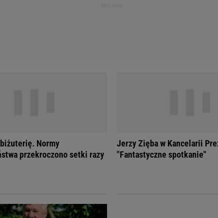
 biżuterię. Normy
Jerzy Zięba w Kancelarii Pr
stwa przekroczono setki razy
"Fantastyczne spotkanie"