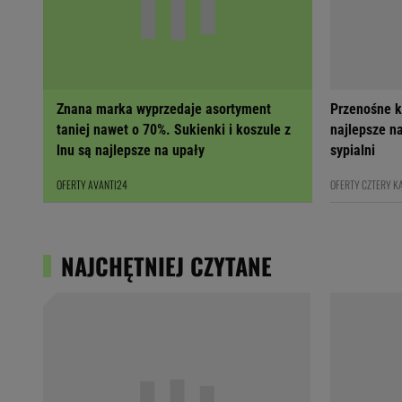
Znana marka wyprzedaje asortyment
Przenośne k
taniej nawet o 70%. Sukienki i koszule z
najlepsze na
lnu są najlepsze na upały
sypialni
OFERTY AVANTI24
OFERTY CZTERY K
NAJCHĘTNIEJ CZYTANE