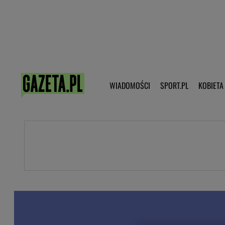
Poczta - Logowanie
Pobierz 
WIADOMOŚCI
SPORT.PL
KOBIETA
DZIECKO
KOBIETA
KULTURA
NEX
WIADOMOŚCI
SPORT
G.PL
Skoki narciarskie
Haps.pl
Ekstraklasa
Wiadomości ze świata
Bundesliga
Sport wiadomości
Liga Mistrzów
Horoskop
Liga Europy
Papież Franiszek
Koszykówka