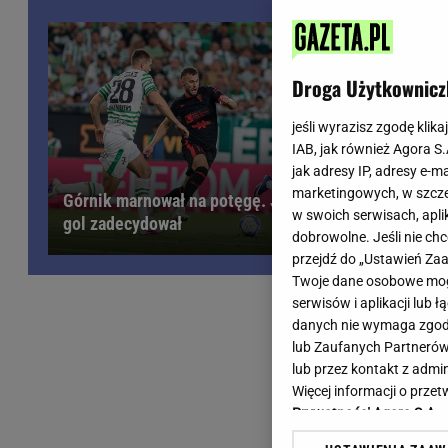
Wiadomości z Polski
Tenis
Plotki na topie
Sporty Walki
Niedziela handlowa
Siatkówka
Droga Użytkownicz
Informacje na bieżąco
PlusLiga
Metro Warszawa
Lekkoatletyka
jeśli wyrazisz zgodę klika
IAB, jak również Agora S
Duży Format
Kolarstwo
Spiżowy ser
jak adresy IP, adresy e-m
Pogoda Warszawa
Bieganie
mu zwycięs
marketingowych, w szcze
Górnik marnował na potęgę. Jeden
Pogoda Kraków
Trening - ćwiczenia
w swoich serwisach, aplik
gol zadecydował
RADOSŁAW
Pogoda Gdańsk
Ćwiczenia
dobrowolne. Jeśli nie ch
Pogoda Poznań
Dieta - Odżywianie
przejdź do „Ustawień Z
Twoje dane osobowe mogą
Pogoda Wrocław
Jak schudnąć?
serwisów i aplikacji lub
Gazeta na X
Sport - Fitness
danych nie wymaga zgody 
Fitness
lub Zaufanych Partnerów
F1 - Formuła 1
lub przez kontakt z admi
Więcej informacji o prz
Prywatności Agora S.A.