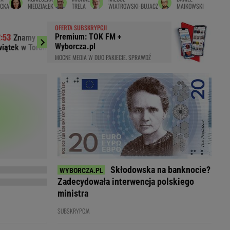
CKA
NIEDZIAŁEK
TRELA
WIATROWSKI-BUJACZ
MAIKOWSKI
LED
OFERTA SUBSKRYPCJI
Premium: TOK FM +
Znamy godzinę drugiego meczu Igi
Hurkacz zmarn
Wyborcza.pl
iątek w Toronto!
Zadecydował tie-br
MOCNE MEDIA W DUO PAKIECIE. SPRAWDŹ
Skłodowska na banknocie?
Zadecydowała interwencja polskiego
du
Rodzina
ministra
łodnych
Wakacje
SUBSKRYPCJA
Sennik