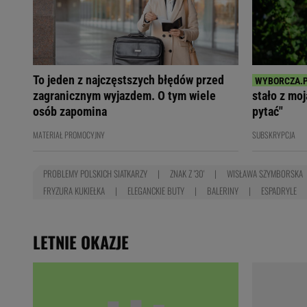
To jeden z najczęstszych błędów przed
zagranicznym wyjazdem. O tym wiele
stało z mo
osób zapomina
pytać"
MATERIAŁ PROMOCYJNY
SUBSKRYPCJA
PROBLEMY POLSKICH SIATKARZY
ZNAK Z '30'
WISŁAWA SZYMBORSKA
FRYZURA KUKIEŁKA
ELEGANCKIE BUTY
BALERINY
ESPADRYLE
LETNIE OKAZJE