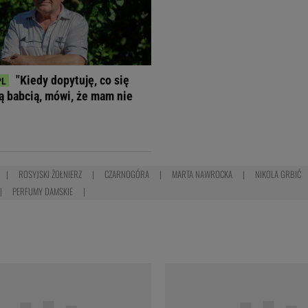
"Kiedy dopytuję, co się
ją babcią, mówi, że mam nie
ROSYJSKI ŻOŁNIERZ
CZARNOGÓRA
MARTA NAWROCKA
NIKOLA GRBIĆ
PERFUMY DAMSKIE