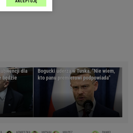
AKCEPTUJĘ
l sp. z o.o., jej
Zielona Góra
ić swoje preferencje
arzania danych poprzez
MAGAZYNY
ych”. Zmiana ustawień
syny
Kuchnia
a
Wysokie Obcasy
ach:
y
 celów identyfikacji.
omiar reklam i treści,
rynarka
enka za 29zł
subwencji dla
Bogucki uderza w Tuska. "Nie wiem,
e będzie
kto panu premierowi podpowiada"
zula
 wide
y
to
kim obcasie
TA
AGNIESZKA
MICHAŁ
MIŁOSZ
DANIEL