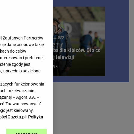
rmienia
Gliwice
Kielce
hodowe
Kraków
Lublin
Łódź
6
] Zaufanych Partnerów
woje dane osobowe takie
Olsztyn
Prawdziwa bomba dla kibiców. Oto co
likach do celów
Opole
trafi do otwartej telewizji
teresowań i preferencji
te.
e
Płock
ażenie zgody jest
KACPER SOSNOWSKI
we
Poznań
dę uprzednio udzieloną
Radom
yczących funkcjonowania
Rzeszów
kach przetwarzanie
inowe
Sosnowiec
ązanej – Agora S.A. –
inowe
Szczecin
awień Zaawansowanych”
Melo Radio
Toruń
go jest kierowany.
Trójmiasto
ości Gazeta.pl
i
Polityka
Warszawa
Wrocław