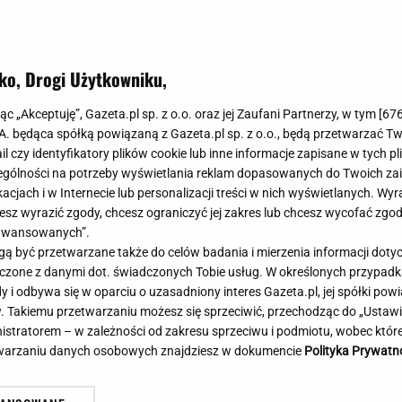
Meghan Markle
Krzesełka do ka
Magda Gessler
Łóżka dla dzieci
Barbara Kurdej-Szatan
Foteliki samoc
ko, Drogi Użytkowniku,
Księżna Kate
Przepisy
Porady
Jak zrobić?
jąc „Akceptuję”, Gazeta.pl sp. z o.o. oraz jej Zaufani Partnerzy, w tym [
67
.A. będąca spółką powiązaną z Gazeta.pl sp. z o.o., będą przetwarzać T
Na czasie
Grzyby
wis Huberta Hurkacza dał
ail czy identyfikatory plików cookie lub inne informacje zapisane w tych p
Memy
Koronawirus
two w Montrealu
gólności na potrzeby wyświetlania reklam dopasowanych do Twoich zain
Dwa sety morderczej walki Linet
Radio Zet
Porady - Zdrowi
acjach i w Internecie lub personalizacji treści w nich wyświetlanych. Wyr
 LENIARSKI
Tak zagrała w Toronto
Radio Pogoda
Sukienki jeanso
cesz wyrazić zgody, chcesz ograniczyć jej zakres lub chcesz wycofać zgo
Radio internetowe
Torebki worki
aawansowanych”.
 być przetwarzane także do celów badania i mierzenia informacji dot
Rock Radio
Życzenia
 łączone z danymi dot. świadczonych Tobie usług. W określonych przypad
Złote Przeboje
Życzenia urodz
i odbywa się w oparciu o uzasadniony interes Gazeta.pl, jej spółki powi
Chillizet - radio internetowe
Życzenia imien
. Takiemu przetwarzaniu możesz się sprzeciwić, przechodząc do „Ust
Podcasty
Newsy, plotki - 
nistratorem – w zależności od zakresu sprzeciwu i podmiotu, wobec które
E-booki - Audiobooki
Lifestyle
etwarzaniu danych osobowych znajdziesz w dokumencie
Polityka Prywatn
Planeta.pl
Co obejrzeć