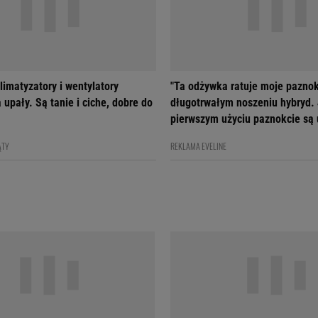
limatyzatory i wentylatory
"Ta odżywka ratuje moje paznok
 upały. Są tanie i ciche, dobre do
długotrwałym noszeniu hybryd.
pierwszym użyciu paznokcie są
ĄTY
REKLAMA EVELINE