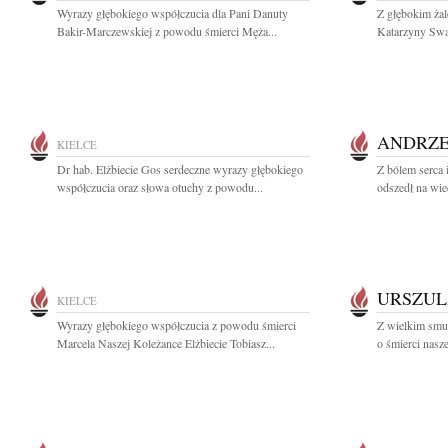
Wyrazy głębokiego współczucia dla Pani Danuty
Z głębokim ża
Bakir-Marczewskiej z powodu śmierci Męża...
Katarzyny Swat
ANDRZE
KIELCE
Dr hab. Elżbiecie Gos serdeczne wyrazy głębokiego
Z bólem serca 
współczucia oraz słowa otuchy z powodu...
odszedł na wie
URSZUL
KIELCE
Wyrazy głębokiego współczucia z powodu śmierci
Z wielkim smu
Marcela Naszej Koleżance Elżbiecie Tobiasz...
o śmierci nasze