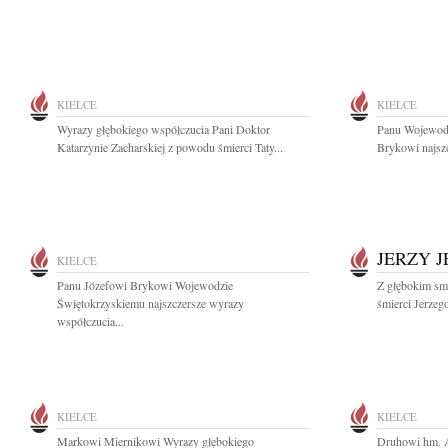
KIELCE
KIELCE
Wyrazy głębokiego współczucia Pani Doktor
Panu Wojewodz
Katarzynie Zacharskiej z powodu śmierci Taty...
Brykowi najszc
JERZY 
KIELCE
Panu Józefowi Brykowi Wojewodzie
Z głębokim sm
Świętokrzyskiemu najszczersze wyrazy
śmierci Jerzeg
współczucia...
KIELCE
KIELCE
Markowi Miernikowi Wyrazy głębokiego
Druhowi hm. A