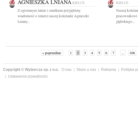
AGNIESZKA LNIANA
KIELCE
KIELCE
Z ogromnym żalem i smutkiem przyjęliśmy
Naszej koleżan
wiadomość o śmierci naszej koleżanki Agnieszki
pracownikowi
Lniany...
głębokiego...
« poprzednie
1
2
3
4
5
6
7
...
106
Copyright © Wyborcza sp. z o.o.
O nas
Staże u nas
Reklama
Polityka 
Ustawienia prywatności