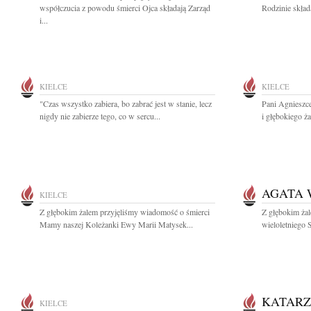
współczucia z powodu śmierci Ojca składają Zarząd
Rodzinie skład
i...
KIELCE
KIELCE
"Czas wszystko zabiera, bo zabrać jest w stanie, lecz
Pani Agnieszc
nigdy nie zabierze tego, co w sercu...
i głębokiego ż
AGATA 
KIELCE
Z głębokim żalem przyjęliśmy wiadomość o śmierci
Z głębokim ża
Mamy naszej Koleżanki Ewy Marii Matysek...
wieloletniego
KATARZ
KIELCE