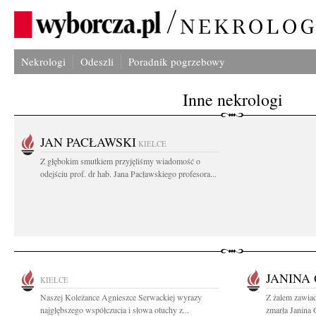
Nekrologi
Odeszli
Poradnik pogrzebowy
Inne nekrologi
JAN PACŁAWSKI
KIELCE
Z głębokim smutkiem przyjęliśmy wiadomość o
odejściu prof. dr hab. Jana Pacławskiego profesora...
JANINA
KIELCE
Naszej Koleżance Agnieszce Serwackiej wyrazy
Z żalem zawia
najgłębszego współczucia i słowa otuchy z...
zmarła Janina 