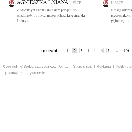
AGNIESZKA LNIANA
KIELCE
KIELCE
Z ogromnym żalem i smutkiem przyjęliśmy
Naszej koleżan
wiadomość o śmierci naszej koleżanki Agnieszki
pracownikowi
Lniany...
głębokiego...
« poprzednie
1
2
3
4
5
6
7
...
106
Copyright © Wyborcza sp. z o.o.
O nas
Staże u nas
Reklama
Polityka 
Ustawienia prywatności