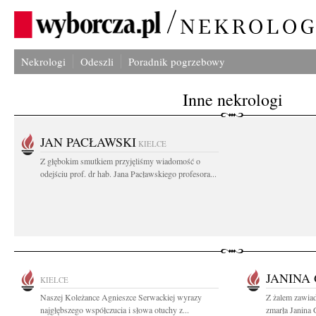
Nekrologi
Odeszli
Poradnik pogrzebowy
Inne nekrologi
JAN PACŁAWSKI
KIELCE
Z głębokim smutkiem przyjęliśmy wiadomość o
odejściu prof. dr hab. Jana Pacławskiego profesora...
JANINA
KIELCE
Naszej Koleżance Agnieszce Serwackiej wyrazy
Z żalem zawia
najgłębszego współczucia i słowa otuchy z...
zmarła Janina 