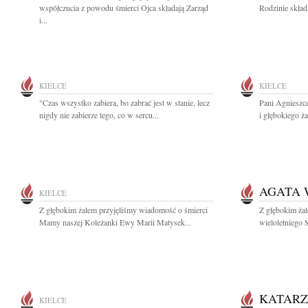
współczucia z powodu śmierci Ojca składają Zarząd
Rodzinie skład
i...
KIELCE
KIELCE
"Czas wszystko zabiera, bo zabrać jest w stanie, lecz
Pani Agnieszc
nigdy nie zabierze tego, co w sercu...
i głębokiego ż
AGATA 
KIELCE
Z głębokim żalem przyjęliśmy wiadomość o śmierci
Z głębokim ża
Mamy naszej Koleżanki Ewy Marii Matysek...
wieloletniego
KATARZ
KIELCE