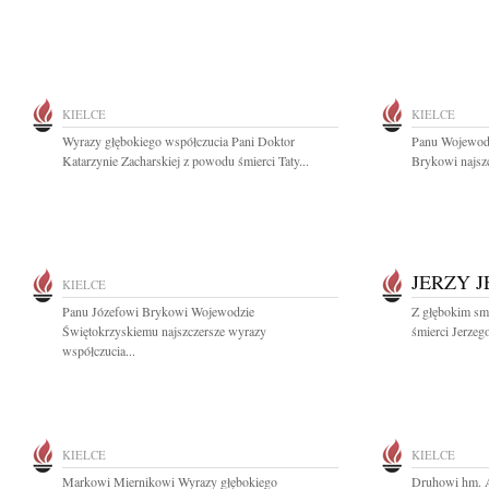
KIELCE
KIELCE
Wyrazy głębokiego współczucia Pani Doktor
Panu Wojewodz
Katarzynie Zacharskiej z powodu śmierci Taty...
Brykowi najszc
JERZY 
KIELCE
Panu Józefowi Brykowi Wojewodzie
Z głębokim sm
Świętokrzyskiemu najszczersze wyrazy
śmierci Jerzeg
współczucia...
KIELCE
KIELCE
Markowi Miernikowi Wyrazy głębokiego
Druhowi hm. A