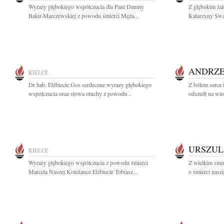
Wyrazy głębokiego współczucia dla Pani Danuty
Z głębokim ża
Bakir-Marczewskiej z powodu śmierci Męża...
Katarzyny Swat
ANDRZE
KIELCE
Dr hab. Elżbiecie Gos serdeczne wyrazy głębokiego
Z bólem serca 
współczucia oraz słowa otuchy z powodu...
odszedł na wie
URSZUL
KIELCE
Wyrazy głębokiego współczucia z powodu śmierci
Z wielkim smu
Marcela Naszej Koleżance Elżbiecie Tobiasz...
o śmierci nasze