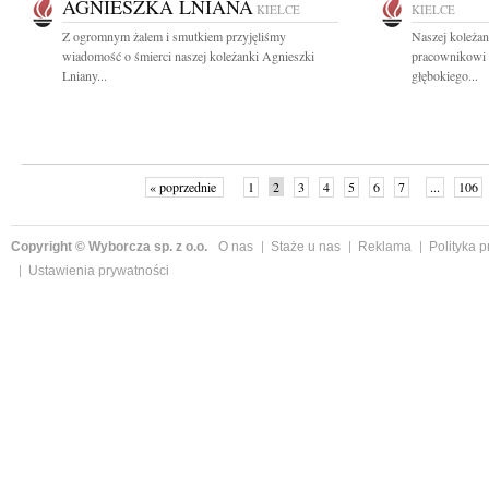
AGNIESZKA LNIANA
KIELCE
KIELCE
Z ogromnym żalem i smutkiem przyjęliśmy
Naszej koleżan
wiadomość o śmierci naszej koleżanki Agnieszki
pracownikowi
Lniany...
głębokiego...
« poprzednie
1
2
3
4
5
6
7
...
106
Copyright © Wyborcza sp. z o.o.
O nas
Staże u nas
Reklama
Polityka 
Ustawienia prywatności