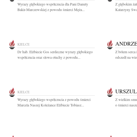
Wyrazy głębokiego współczucia dla Pani Danuty
Z głębokim ża
Bakir-Marczewskiej z powodu śmierci Męża...
Katarzyny Swat
ANDRZE
KIELCE
Dr hab. Elżbiecie Gos serdeczne wyrazy głębokiego
Z bólem serca 
współczucia oraz słowa otuchy z powodu...
odszedł na wie
URSZUL
KIELCE
Wyrazy głębokiego współczucia z powodu śmierci
Z wielkim smu
Marcela Naszej Koleżance Elżbiecie Tobiasz...
o śmierci nasze