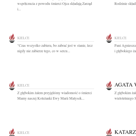
współczucia z powodu śmierci Ojca składają Zarząd
Rodzinie skład
i...
KIELCE
KIELCE
"Czas wszystko zabiera, bo zabrać jest w stanie, lecz
Pani Agnieszc
nigdy nie zabierze tego, co w sercu...
i głębokiego ż
AGATA 
KIELCE
Z głębokim żalem przyjęliśmy wiadomość o śmierci
Z głębokim ża
Mamy naszej Koleżanki Ewy Marii Matysek...
wieloletniego
KATARZ
KIELCE