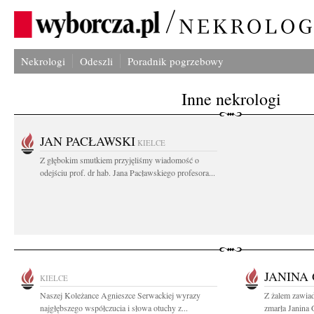
Nekrologi
Odeszli
Poradnik pogrzebowy
Inne nekrologi
JAN PACŁAWSKI
KIELCE
Z głębokim smutkiem przyjęliśmy wiadomość o
odejściu prof. dr hab. Jana Pacławskiego profesora...
JANINA
KIELCE
Naszej Koleżance Agnieszce Serwackiej wyrazy
Z żalem zawia
najgłębszego współczucia i słowa otuchy z...
zmarła Janina 