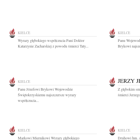
KIELCE
KIELCE
Wyrazy głębokiego współczucia Pani Doktor
Panu Wojewodz
Katarzynie Zacharskiej z powodu śmierci Taty...
Brykowi najszc
JERZY 
KIELCE
Panu Józefowi Brykowi Wojewodzie
Z głębokim sm
Świętokrzyskiemu najszczersze wyrazy
śmierci Jerzeg
współczucia...
KIELCE
KIELCE
Markowi Miernikowi Wyrazy głębokiego
Druhowi hm. A