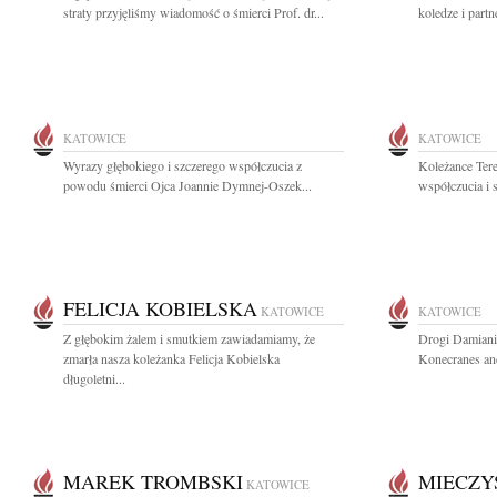
straty przyjęliśmy wiadomość o śmierci Prof. dr...
koledze i partn
KATOWICE
KATOWICE
Wyrazy głębokiego i szczerego współczucia z
Koleżance Tere
powodu śmierci Ojca Joannie Dymnej-Oszek...
współczucia i 
FELICJA KOBIELSKA
KATOWICE
KATOWICE
Z głębokim żalem i smutkiem zawiadamiamy, że
Drogi Damianie
zmarła nasza koleżanka Felicja Kobielska
Konecranes and
długoletni...
MAREK TROMBSKI
MIECZY
KATOWICE