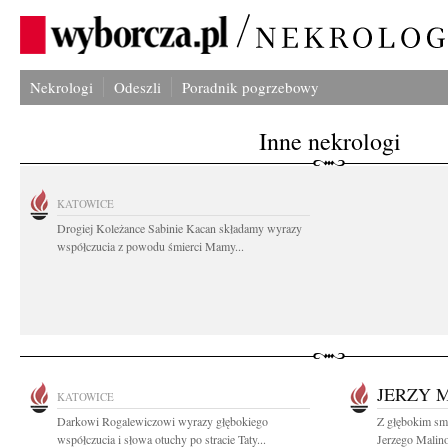
Nekrologi
Odeszli
Poradnik pogrzebowy
Inne nekrologi
KATOWICE
Drogiej Koleżance Sabinie Kacan składamy wyrazy
współczucia z powodu śmierci Mamy...
JERZY 
KATOWICE
Darkowi Rogalewiczowi wyrazy głębokiego
Z głębokim smu
współczucia i słowa otuchy po stracie Taty...
Jerzego Malin