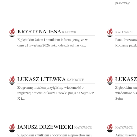
pracowało...
KRYSTYNA JENA
KATOWICE
KATOWICE
Z głębokim żalem i smutkiem informujemy, że w
Panu Prezesow
dniu 21 kwietnia 2026 roku odeszła od nas dr...
Rodzinie przek
ŁUKASZ LITEWKA
ŁUKASZ
KATOWICE
Z ogromnym żalem przyjęliśmy wiadomość o
Z głębokim smu
tragicznej śmierci Łukasza Litewki posła na Sejm RP
wiadomość o ś
X i...
Sejm...
JANUSZ DRZEWIECKI
KATOWICE
KATOWICE
Z głębokim smutkiem i poczuciem niepowetowanej
Arkadiuszowi 