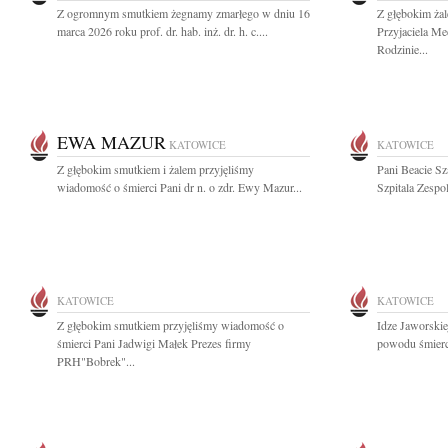
Z ogromnym smutkiem żegnamy zmarłego w dniu 16
Z głębokim ża
marca 2026 roku prof. dr. hab. inż. dr. h. c....
Przyjaciela M
Rodzinie...
EWA MAZUR
KATOWICE
KATOWICE
Z głębokim smutkiem i żalem przyjęliśmy
Pani Beacie Sz
wiadomość o śmierci Pani dr n. o zdr. Ewy Mazur...
Szpitala Zespo
KATOWICE
KATOWICE
Z głębokim smutkiem przyjęliśmy wiadomość o
Idze Jaworskie
śmierci Pani Jadwigi Małek Prezes firmy
powodu śmierci
PRH"Bobrek"...