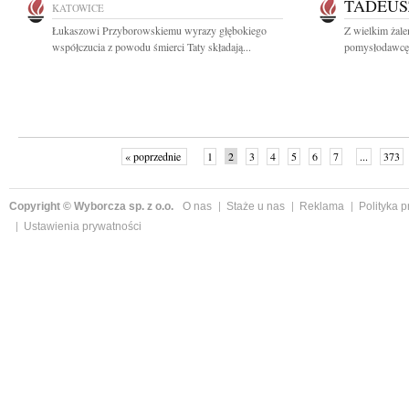
TADEUS
KATOWICE
Łukaszowi Przyborowskiemu wyrazy głębokiego
Z wielkim żal
współczucia z powodu śmierci Taty składają...
pomysłodawcę i
« poprzednie
1
2
3
4
5
6
7
...
373
Copyright © Wyborcza sp. z o.o.
O nas
Staże u nas
Reklama
Polityka 
Ustawienia prywatności