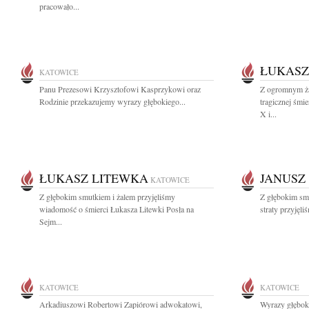
pracowało...
ŁUKASZ
KATOWICE
Panu Prezesowi Krzysztofowi Kasprzykowi oraz
Z ogromnym ża
Rodzinie przekazujemy wyrazy głębokiego...
tragicznej śmi
X i...
ŁUKASZ LITEWKA
JANUSZ
KATOWICE
Z głębokim smutkiem i żalem przyjęliśmy
Z głębokim sm
wiadomość o śmierci Łukasza Litewki Posła na
straty przyjęli
Sejm...
KATOWICE
KATOWICE
Arkadiuszowi Robertowi Zapiórowi adwokatowi,
Wyrazy głęboki