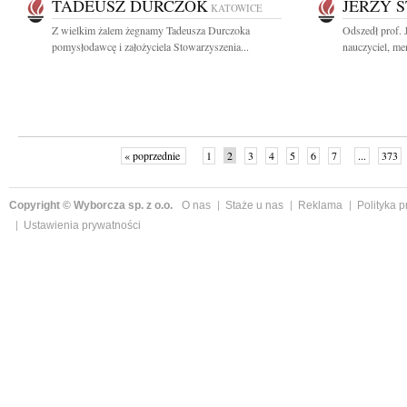
TADEUSZ DURCZOK
JERZY 
KATOWICE
Z wielkim żalem żegnamy Tadeusza Durczoka
Odszedł prof. 
pomysłodawcę i założyciela Stowarzyszenia...
nauczyciel, me
« poprzednie
1
2
3
4
5
6
7
...
373
Copyright © Wyborcza sp. z o.o.
O nas
Staże u nas
Reklama
Polityka 
Ustawienia prywatności