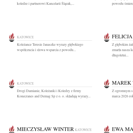
koledze i partnerowi Kancelarii Ślązak,...
powodu śmierc
FELICJ
KATOWICE
Koleżance Teresie Janaszke wyrazy głębokiego
Z głębokim ża
współczucia i słowa wsparcia z powodu...
zmarła nasza k
długoletni...
MAREK 
KATOWICE
Drogi Damianie, Koleżanki i Koledzy z firmy
Z ogromnym s
Konecranes and Demag Sp z o. o. składają wyrazy...
marca 2026 roku 
MIECZYSŁAW WINTER
EWA M
KATOWICE