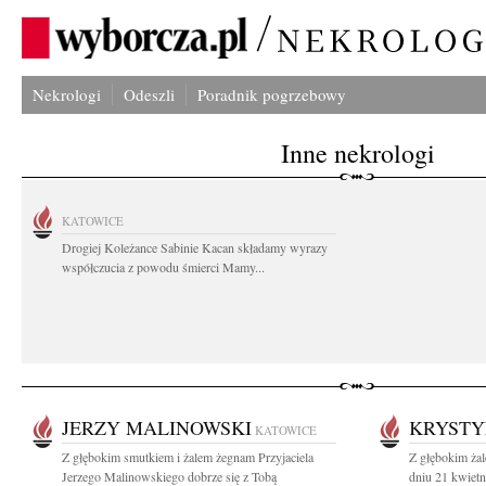
Nekrologi
Odeszli
Poradnik pogrzebowy
Inne nekrologi
KATOWICE
Drogiej Koleżance Sabinie Kacan składamy wyrazy
współczucia z powodu śmierci Mamy...
JERZY MALINOWSKI
KRYSTY
KATOWICE
Z głębokim smutkiem i żalem żegnam Przyjaciela
Z głębokim ża
Jerzego Malinowskiego dobrze się z Tobą
dniu 21 kwietn