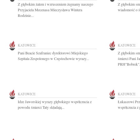
Z głębokim żalem i wzruszeniem żegnamy naszego
Z głębokim smu
Przyjaciela Mecenasa Mieczysława Wintera
wiadomość o śm
Rodzinie...
KATOWICE
KATOWICE
Pani Beacie Szafraniec dyrektorowi Miejskiego
Z głębokim sm
Szpitala Zespolonego w Częstochowie wyrazy...
śmierci Pani J
PRH"Bobrek".
KATOWICE
KATOWICE
Idze Jaworskiej wyrazy głębokiego współczucia z
Łukaszowi Pr
powodu śmierci Taty składają...
współczucia z 