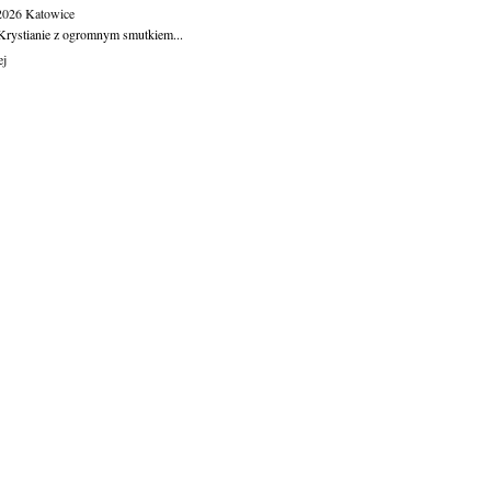
.2026
Katowice
Krystianie z ogromnym smutkiem...
ej