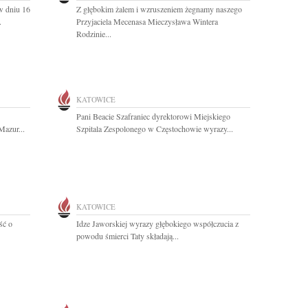
 dniu 16
Z głębokim żalem i wzruszeniem żegnamy naszego
.
Przyjaciela Mecenasa Mieczysława Wintera
Rodzinie...
KATOWICE
Pani Beacie Szafraniec dyrektorowi Miejskiego
Mazur...
Szpitala Zespolonego w Częstochowie wyrazy...
KATOWICE
ść o
Idze Jaworskiej wyrazy głębokiego współczucia z
powodu śmierci Taty składają...