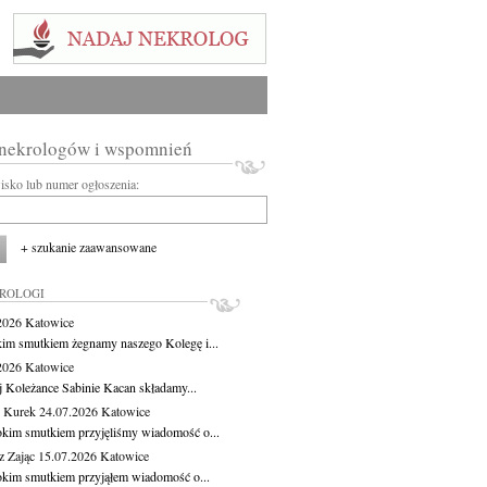
 nekrologów i wspomnień
wisko lub numer ogłoszenia:
+ szukanie zaawansowane
KROLOGI
.2026
Katowice
kim smutkiem żegnamy naszego Kolegę i...
.2026
Katowice
j Koleżance Sabinie Kacan składamy...
 Kurek
24.07.2026
Katowice
okim smutkiem przyjęliśmy wiadomość o...
z Zając
15.07.2026
Katowice
okim smutkiem przyjąłem wiadomość o...