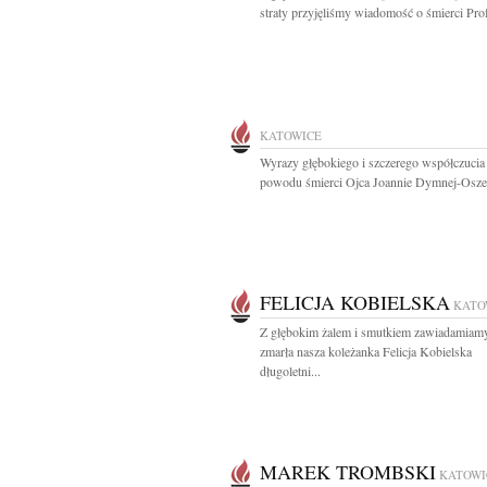
straty przyjęliśmy wiadomość o śmierci Prof.
KATOWICE
Wyrazy głębokiego i szczerego współczucia
powodu śmierci Ojca Joannie Dymnej-Oszek
FELICJA KOBIELSKA
KATO
Z głębokim żalem i smutkiem zawiadamiamy
zmarła nasza koleżanka Felicja Kobielska
długoletni...
MAREK TROMBSKI
KATOWI