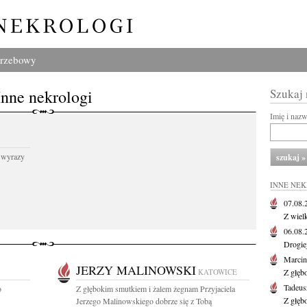
grzebowy
Inne nekrologi
Szukaj
Imię i naz
 wyrazy
INNE NE
07.08
Z wiel
06.08
Drogie
Marcin
JERZY MALINOWSKI
KATOWICE
Z głęb
Tadeus
o
Z głębokim smutkiem i żalem żegnam Przyjaciela
Z głęb
Jerzego Malinowskiego dobrze się z Tobą