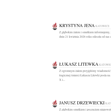
KRYSTYNA JENA
KATOWICE
Z głębokim żalem i smutkiem informujemy,
dniu 21 kwietnia 2026 roku odeszła od nas d
ŁUKASZ LITEWKA
KATOWI
Z ogromnym żalem przyjęliśmy wiadomość
tragicznej śmierci Łukasza Litewki posła n
X i...
JANUSZ DRZEWIECKI
KAT
Z głębokim smutkiem i poczuciem niepowe