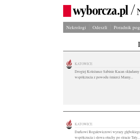
Nekrologi
Odeszli
Poradnik po
KATOWICE
Drogiej Koleżance Sabinie Kacan składamy
współczucia z powodu śmierci Mamy...
KATOWICE
Darkowi Rogalewiczowi wyrazy głębokieg
współczucia i słowa otuchy po stracie Taty...