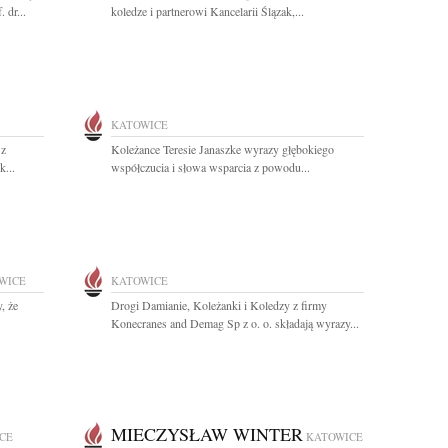
 dr...
koledze i partnerowi Kancelarii Ślązak,...
KATOWICE
 z
Koleżance Teresie Janaszke wyrazy głębokiego
...
współczucia i słowa wsparcia z powodu...
WICE
KATOWICE
, że
Drogi Damianie, Koleżanki i Koledzy z firmy
Konecranes and Demag Sp z o. o. składają wyrazy...
MIECZYSŁAW WINTER
CE
KATOWICE