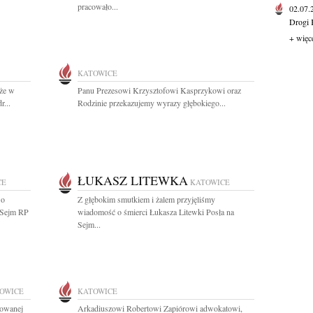
pracowało...
02.07
Drogi 
+ więc
KATOWICE
 że w
Panu Prezesowi Krzysztofowi Kasprzykowi oraz
r...
Rodzinie przekazujemy wyrazy głębokiego...
ŁUKASZ LITEWKA
CE
KATOWICE
 o
Z głębokim smutkiem i żalem przyjęliśmy
a Sejm RP
wiadomość o śmierci Łukasza Litewki Posła na
Sejm...
OWICE
KATOWICE
towanej
Arkadiuszowi Robertowi Zapiórowi adwokatowi,