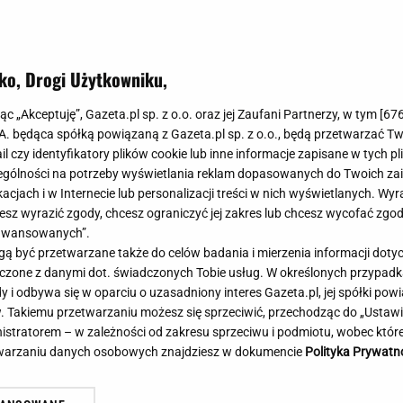
Meghan Markle
Krzesełka do ka
Magda Gessler
Łóżka dla dzieci
Barbara Kurdej-Szatan
Foteliki samoc
ko, Drogi Użytkowniku,
Księżna Kate
Przepisy
Porady
Jak zrobić?
jąc „Akceptuję”, Gazeta.pl sp. z o.o. oraz jej Zaufani Partnerzy, w tym [
67
strych słowach reaguje na
.A. będąca spółką powiązaną z Gazeta.pl sp. z o.o., będą przetwarzać T
Na czasie
Grzyby
nu. "Łupi kierowców"
ail czy identyfikatory plików cookie lub inne informacje zapisane w tych p
Memy
Koronawirus
gólności na potrzeby wyświetlania reklam dopasowanych do Twoich zain
Radio Zet
Porady - Zdrowi
acjach i w Internecie lub personalizacji treści w nich wyświetlanych. Wyr
Radio Pogoda
Sukienki jeanso
cesz wyrazić zgody, chcesz ograniczyć jej zakres lub chcesz wycofać zgo
Radio internetowe
Torebki worki
aawansowanych”.
 być przetwarzane także do celów badania i mierzenia informacji dot
Rock Radio
Życzenia
 łączone z danymi dot. świadczonych Tobie usług. W określonych przypad
Złote Przeboje
Życzenia urodz
i odbywa się w oparciu o uzasadniony interes Gazeta.pl, jej spółki powi
Chillizet - radio internetowe
Życzenia imien
. Takiemu przetwarzaniu możesz się sprzeciwić, przechodząc do „Ust
Podcasty
Newsy, plotki - 
nistratorem – w zależności od zakresu sprzeciwu i podmiotu, wobec które
E-booki - Audiobooki
Lifestyle
etwarzaniu danych osobowych znajdziesz w dokumencie
Polityka Prywatn
Planeta.pl
Co obejrzeć