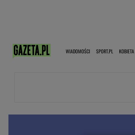
Poczta - Logowanie
Pobierz 
WIADOMOŚCI
SPORT.PL
KOBIETA
DZIECKO
KOBIETA
KULTURA
NEX
WIADOMOŚCI
SPORT
G.PL
Skoki narciarskie
Haps.pl
Ekstraklasa
Wiadomości ze świata
Bundesliga
Sport wiadomości
Liga Mistrzów
Horoskop
Liga Europy
Papież Franiszek
Koszykówka