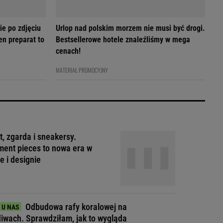
ie po zdjęciu
Urlop nad polskim morzem nie musi być drogi.
en preparat to
Bestsellerowe hotele znaleźliśmy w mega
cenach!
MATERIAŁ PROMOCYJNY
t, zgarda i sneakersy.
ment pieces to nowa era w
e i designie
Odbudowa rafy koralowej na
iwach. Sprawdziłam, jak to wygląda