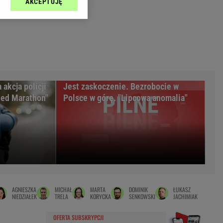
AKCEPTUJĘ
l sp. z o.o., jej
Zielona Góra
ić swoje preferencje
arzania danych poprzez
MAGAZYNY
ych”. Zmiana ustawień
syny
Kuchnia
a
Wysokie Obcasy
ach:
y
 celów identyfikacji.
akcja policji
Jest zaskoczenie. Bezrobocie w
omiar reklam i treści,
rynarka
eed Marathon"
Polsce w górę. "Lipcowa anomalia"
enka za 29zł
zula
 wide
y
to
AGNIESZKA
MICHAŁ
MARTA
DOMINIK
ŁUKASZ
kim obcasie
NIEDZIAŁEK
TRELA
KORYCKA
SENKOWSKI
JACHIMIAK
OFERTA SUBSKRYPCJI