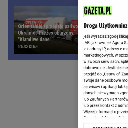
Wiadomości z Polski
Tenis
Plotki na topie
Sporty Walki
Niedziela handlowa
Siatkówka
Droga Użytkownicz
Orlen taniej sprzedaje paliwo
Informacje na bieżąco
PlusLiga
Ukrainie? Prezes oburzony.
Metro Warszawa
Lekkoatletyka
jeśli wyrazisz zgodę klika
Obajtek w o
"Kłamliwe dane"
IAB, jak również Agora S
Duży Format
Kolarstwo
wyniki Orle
TOMASZ KILIAN
jak adresy IP, adresy e-m
Pogoda Warszawa
Bieganie
marketingowych, w szcze
Pogoda Kraków
Trening - ćwiczenia
w swoich serwisach, aplik
Pogoda Gdańsk
Ćwiczenia
dobrowolne. Jeśli nie ch
Pogoda Poznań
Dieta - Odżywianie
przejdź do „Ustawień Z
Twoje dane osobowe mogą
Pogoda Wrocław
Jak schudnąć?
serwisów i aplikacji lub
Gazeta na X
Sport - Fitness
danych nie wymaga zgody 
Fitness
lub Zaufanych Partnerów
F1 - Formuła 1
lub przez kontakt z admi
Więcej informacji o prz
Prywatności Agora S.A.