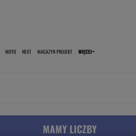
aplikację Gazeta - Android
Pobierz aplikację Gazeta -
MOTO
NEXT
MAGAZYN PROJEKT
WIĘCEJ
T
PLOTEK
SPORT.PL
HOROSKOPY
WEEKEND
TOK FM
WYBORC
ROZRYWKA
ŻYCIE I STYL
Gwiazdy Mundialu
Fryzury
Plotek
Makijaż
Gry online
Magia - Ciekawo
Historie
Wiadomości - 
MAMY LICZBY
WAGs
Sposób na za d
Anna Lewandowska
Gorączka u dzi