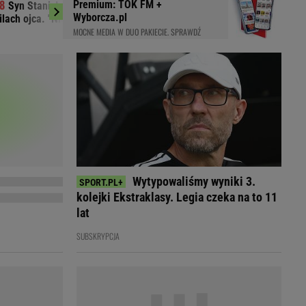
Premium: TOK FM +
Syn Stanisława Soyki o ostatnich
Nowy sondaż par
LED
Wyborcza.pl
lach ojca. "Nie było z nim nikogo"
wynikiem od lat
MOCNE MEDIA W DUO PAKIECIE. SPRAWDŹ
Wytypowaliśmy wyniki 3.
kolejki Ekstraklasy. Legia czeka na to 11
lat
SUBSKRYPCJA
du
Rodzina
łodnych
Wakacje
Sennik