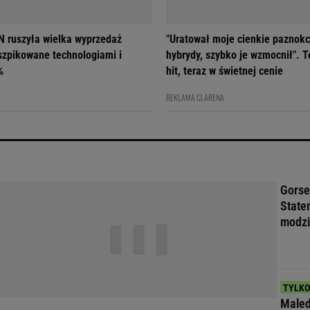
 ruszyła wielka wyprzedaż
"Uratował moje cienkie paznokc
szpikowane technologiami i
hybrydy, szybko je wzmocnił". T
%
hit, teraz w świetnej cenie
REKLAMA CLARENA
Gorse
State
modzi
Maled