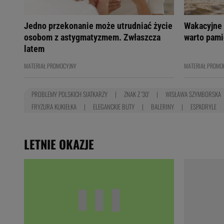
Jedno przekonanie może utrudniać życie
Wakacyjne 
osobom z astygmatyzmem. Zwłaszcza
warto pami
latem
MATERIAŁ PROMOCYJNY
MATERIAŁ PROMO
PROBLEMY POLSKICH SIATKARZY
ZNAK Z '30'
WISŁAWA SZYMBORSKA
FRYZURA KUKIEŁKA
ELEGANCKIE BUTY
BALERINY
ESPADRYLE
LETNIE OKAZJE