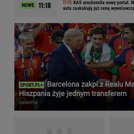
KAS uruchomiła nowy portal. N
11:18
NOWE
Ładowanie samochodu elektrycznego
auta zaskakują już ceną wywoławcz
Filtr cząstek stałych
Brzydki zapach w samochodzie
Numer Vin
Ogłoszenia motoryzacyjne
Waluty
Komunikaty
Opel Meriva
Toyota Auris
Toyota Avensis
Barcelona zakpi z Realu Ma
Jeep Grand Cherokee
Hiszpania żyje jednym transferem
POPULARNE TEMATY
SUBSKRYPCJA
Liga Mistrzów
Legia Warszawa
Liga Europy
Paszport Covidowy
Piłka Nożna
Wczasy w górach