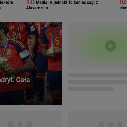
iektóre
Media: A jednak! To koniec sagi z
Telewizor LG O
ą
Alavarezem
chwi
dryt. Cała
Doda
Kalkulator Poro
Magda Gessler
Kalendarz dni p
Agnieszka Woźniak-Starak
Kalendarz ciąży