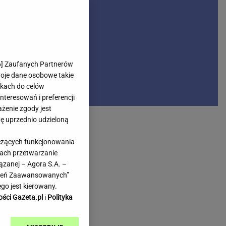
rmienia
Gliwice
Kielce
hodowe
Kraków
Lublin
Łódź
6
] Zaufanych Partnerów
woje dane osobowe takie
Olsztyn
likach do celów
Opole
teresowań i preferencji
e
Płock
ażenie zgody jest
we
Poznań
dę uprzednio udzieloną
Radom
yczących funkcjonowania
Rzeszów
kach przetwarzanie
inowe
Sosnowiec
ązanej – Agora S.A. –
inowe
Szczecin
awień Zaawansowanych”
Melo Radio
Toruń
go jest kierowany.
Trójmiasto
ości Gazeta.pl
i
Polityka
Warszawa
Wrocław