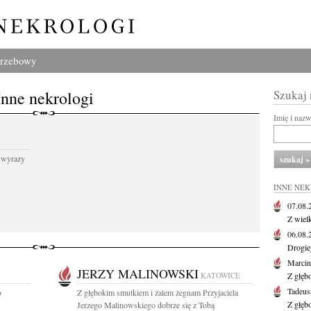
grzebowy
Inne nekrologi
Szukaj
Imię i naz
 wyrazy
INNE NE
07.08
Z wiel
06.08
Drogie
Marcin
JERZY MALINOWSKI
KATOWICE
Z głęb
Tadeus
o
Z głębokim smutkiem i żalem żegnam Przyjaciela
Z głęb
Jerzego Malinowskiego dobrze się z Tobą