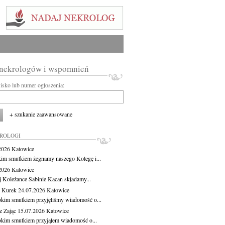
 nekrologów i wspomnień
wisko lub numer ogłoszenia:
+ szukanie zaawansowane
KROLOGI
.2026
Katowice
kim smutkiem żegnamy naszego Kolegę i...
.2026
Katowice
j Koleżance Sabinie Kacan składamy...
 Kurek
24.07.2026
Katowice
okim smutkiem przyjęliśmy wiadomość o...
z Zając
15.07.2026
Katowice
okim smutkiem przyjąłem wiadomość o...