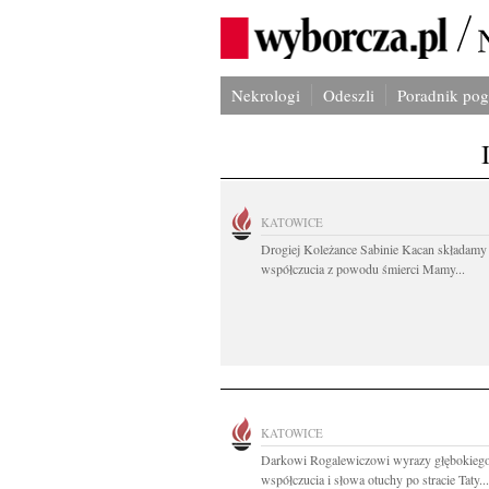
Nekrologi
Odeszli
Poradnik po
KATOWICE
Drogiej Koleżance Sabinie Kacan składamy
współczucia z powodu śmierci Mamy...
KATOWICE
Darkowi Rogalewiczowi wyrazy głębokieg
współczucia i słowa otuchy po stracie Taty...