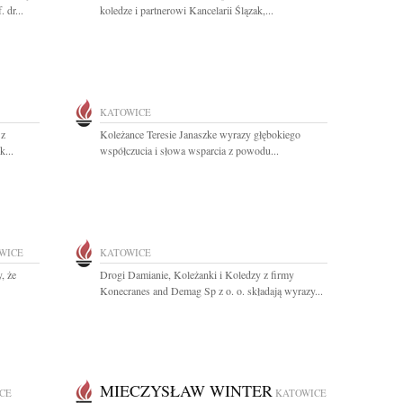
 dr...
koledze i partnerowi Kancelarii Ślązak,...
KATOWICE
 z
Koleżance Teresie Janaszke wyrazy głębokiego
...
współczucia i słowa wsparcia z powodu...
WICE
KATOWICE
, że
Drogi Damianie, Koleżanki i Koledzy z firmy
Konecranes and Demag Sp z o. o. składają wyrazy...
MIECZYSŁAW WINTER
CE
KATOWICE