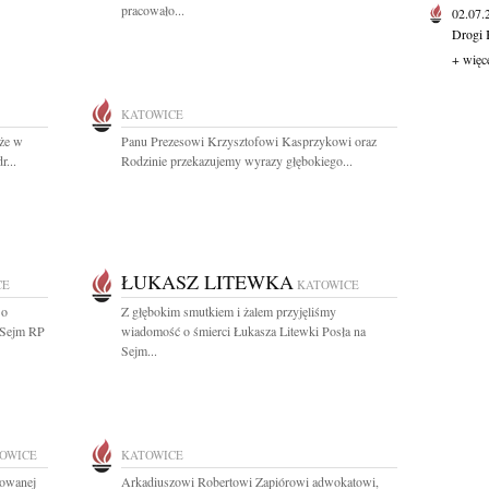
pracowało...
02.07
Drogi 
+ więc
KATOWICE
 że w
Panu Prezesowi Krzysztofowi Kasprzykowi oraz
r...
Rodzinie przekazujemy wyrazy głębokiego...
ŁUKASZ LITEWKA
CE
KATOWICE
 o
Z głębokim smutkiem i żalem przyjęliśmy
a Sejm RP
wiadomość o śmierci Łukasza Litewki Posła na
Sejm...
OWICE
KATOWICE
towanej
Arkadiuszowi Robertowi Zapiórowi adwokatowi,