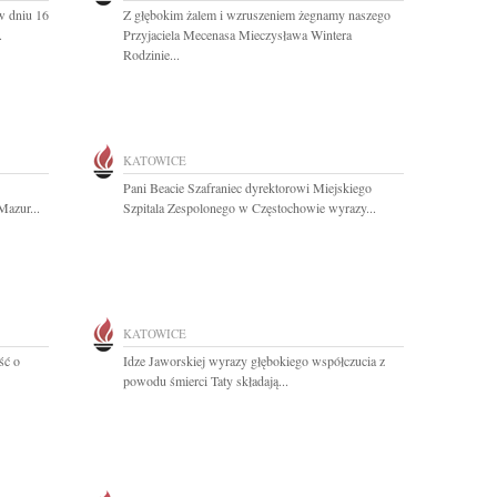
 dniu 16
Z głębokim żalem i wzruszeniem żegnamy naszego
.
Przyjaciela Mecenasa Mieczysława Wintera
Rodzinie...
KATOWICE
Pani Beacie Szafraniec dyrektorowi Miejskiego
Mazur...
Szpitala Zespolonego w Częstochowie wyrazy...
KATOWICE
ść o
Idze Jaworskiej wyrazy głębokiego współczucia z
powodu śmierci Taty składają...