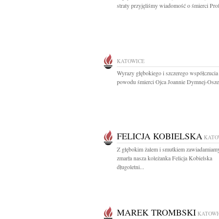
straty przyjęliśmy wiadomość o śmierci Prof.
KATOWICE
Wyrazy głębokiego i szczerego współczucia
powodu śmierci Ojca Joannie Dymnej-Oszek
FELICJA KOBIELSKA
KATO
Z głębokim żalem i smutkiem zawiadamiamy
zmarła nasza koleżanka Felicja Kobielska
długoletni...
MAREK TROMBSKI
KATOWI