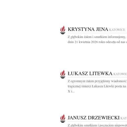
KRYSTYNA JENA
KATOWICE
Z głębokim żalem i smutkiem informujemy,
dniu 21 kwietnia 2026 roku odeszła od nas d
ŁUKASZ LITEWKA
KATOWI
Z ogromnym żalem przyjęliśmy wiadomość
tragicznej śmierci Łukasza Litewki posła n
X i...
JANUSZ DRZEWIECKI
KAT
Z głębokim smutkiem i poczuciem niepowe