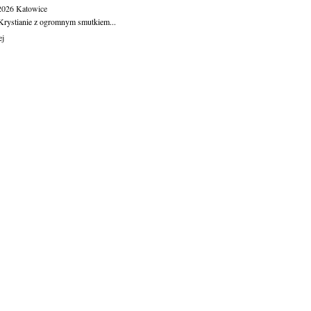
.2026
Katowice
Krystianie z ogromnym smutkiem...
ej