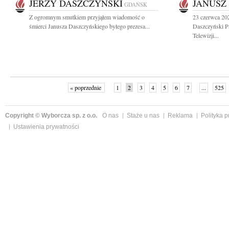
JERZY DASZCZYŃSKI
JANUSZ
GDAŃSK
Z ogromnym smutkiem przyjąłem wiadomość o
23 czerwca 20
śmierci Janusza Daszczyńskiego byłego prezesa...
Daszczyński P
Telewizji...
« poprzednie
1
2
3
4
5
6
7
...
525
Copyright © Wyborcza sp. z o.o.
O nas
Staże u nas
Reklama
Polityka 
Ustawienia prywatności