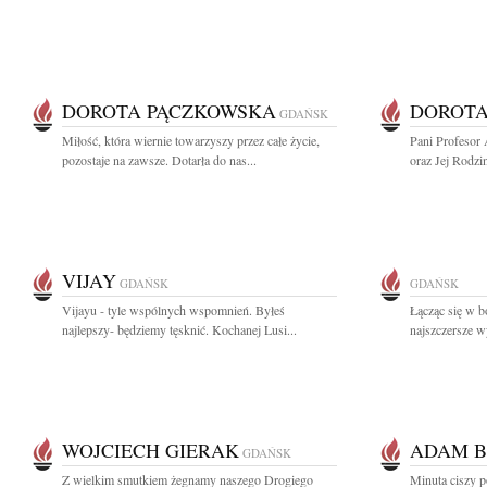
DOROTA PĄCZKOWSKA
DOROTA
GDAŃSK
Miłość, która wiernie towarzyszy przez całe życie,
Pani Profesor
pozostaje na zawsze. Dotarła do nas...
oraz Jej Rodzi
VIJAY
GDAŃSK
GDAŃSK
Vijayu - tyle wspólnych wspomnień. Byłeś
Łącząc się w b
najlepszy- będziemy tęsknić. Kochanej Lusi...
najszczersze w
WOJCIECH GIERAK
ADAM B
GDAŃSK
Z wielkim smutkiem żegnamy naszego Drogiego
Minuta ciszy 