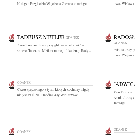
Kolegę i Przyjaciela Wojciecha Gieraka zmarłego...
trwa. Wisława
TADEUSZ METLER
RADOSŁ
GDAŃSK
GDAŃSK
Z wielkim smutkiem przyjęliśmy wiadomość o
Minuta ciszy 
śmierci Tadeusza Metlera radnego I kadencji Rady...
trwa. Wisława
GDAŃSK
JADWIG
Czasu spędzonego z tymi, których kochamy, nigdy
Pani Dorocie 
nie jest za dużo. Claudia Gray Wiesławowi...
Annie Jurczyk
Jadwigi...
GDAŃSK
GDAŃSK