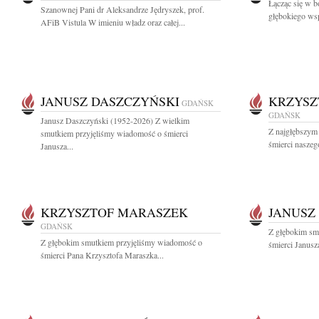
Łącząc się w b
Szanownej Pani dr Aleksandrze Jędryszek, prof.
głębokiego wsp
AFiB Vistula W imieniu władz oraz całej...
JANUSZ DASZCZYŃSKI
KRZYSZ
GDAŃSK
GDAŃSK
Janusz Daszczyński (1952-2026) Z wielkim
Z najgłębszym
smutkiem przyjęliśmy wiadomość o śmierci
śmierci naszeg
Janusza...
KRZYSZTOF MARASZEK
JANUSZ
GDAŃSK
Z głębokim sm
Z głębokim smutkiem przyjęliśmy wiadomość o
śmierci Janusz
śmierci Pana Krzysztofa Maraszka...