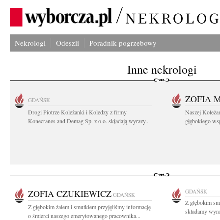
Nekrologi
Odeszli
Poradnik pogrzebowy
Inne nekrologi
ZOFIA 
GDAŃSK
Drogi Piotrze Koleżanki i Koledzy z firmy
Naszej Koleża
Konecranes and Demag Sp. z o.o. składają wyrazy...
głębokiego wspó
ZOFIA CZUKIEWICZ
GDAŃSK
GDAŃSK
Z głębokim sm
Z głębokim żalem i smutkiem przyjęliśmy informację
składamy wyraz
o śmierci naszego emerytowanego pracownika...