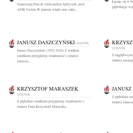
Łącząc się w b
Szanownej Pani dr Aleksandrze Jędryszek, prof.
głębokiego wsp
AFiB Vistula W imieniu władz oraz całej...
JANUSZ DASZCZYŃSKI
KRZYSZ
GDAŃSK
GDAŃSK
Janusz Daszczyński (1952-2026) Z wielkim
Z najgłębszym
smutkiem przyjęliśmy wiadomość o śmierci
śmierci naszeg
Janusza...
KRZYSZTOF MARASZEK
JANUSZ
GDAŃSK
Z głębokim sm
Z głębokim smutkiem przyjęliśmy wiadomość o
śmierci Janusz
śmierci Pana Krzysztofa Maraszka...