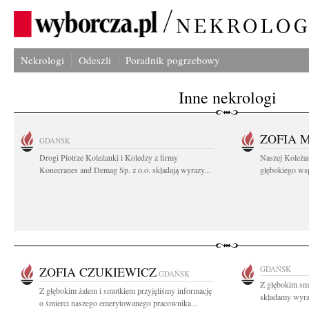
Nekrologi
Odeszli
Poradnik pogrzebowy
Inne nekrologi
ZOFIA 
GDAŃSK
Drogi Piotrze Koleżanki i Koledzy z firmy
Naszej Koleża
Konecranes and Demag Sp. z o.o. składają wyrazy...
głębokiego wspó
ZOFIA CZUKIEWICZ
GDAŃSK
GDAŃSK
Z głębokim sm
Z głębokim żalem i smutkiem przyjęliśmy informację
składamy wyraz
o śmierci naszego emerytowanego pracownika...