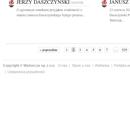
JERZY DASZCZYŃSKI
JANUSZ
GDAŃSK
Z ogromnym smutkiem przyjąłem wiadomość o
23 czerwca 20
śmierci Janusza Daszczyńskiego byłego prezesa...
Daszczyński P
Telewizji...
« poprzednie
1
2
3
4
5
6
7
...
525
Copyright © Wyborcza sp. z o.o.
O nas
Staże u nas
Reklama
Polityka 
Ustawienia prywatności