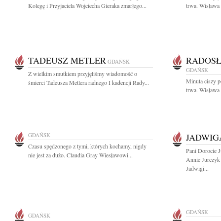
Kolegę i Przyjaciela Wojciecha Gieraka zmarłego...
trwa. Wisława
TADEUSZ METLER
RADOSŁ
GDAŃSK
GDAŃSK
Z wielkim smutkiem przyjęliśmy wiadomość o
Minuta ciszy 
śmierci Tadeusza Metlera radnego I kadencji Rady...
trwa. Wisława
GDAŃSK
JADWIG
Czasu spędzonego z tymi, których kochamy, nigdy
Pani Dorocie 
nie jest za dużo. Claudia Gray Wiesławowi...
Annie Jurczyk
Jadwigi...
GDAŃSK
GDAŃSK