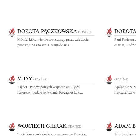
DOROTA PĄCZKOWSKA
DOROTA
GDAŃSK
Miłość, która wiernie towarzyszy przez całe życie,
Pani Profesor
pozostaje na zawsze. Dotarła do nas...
oraz Jej Rodzi
VIJAY
GDAŃSK
GDAŃSK
Vijayu - tyle wspólnych wspomnień. Byłeś
Łącząc się w b
najlepszy- będziemy tęsknić. Kochanej Lusi...
najszczersze w
WOJCIECH GIERAK
ADAM B
GDAŃSK
Z wielkim smutkiem żegnamy naszego Drogiego
Minuta ciszy 