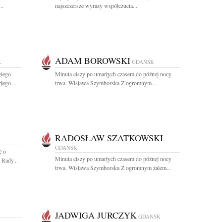
..
najszczersze wyrazy współczucia...
ADAM BOROWSKI
K
GDAŃSK
giego
Minuta ciszy po umarłych czasem do późnej nocy
łego...
trwa. Wisława Szymborska Z ogromnym...
RADOSŁAW SZATKOWSKI
GDAŃSK
ć o
Minuta ciszy po umarłych czasem do późnej nocy
 Rady...
trwa. Wisława Szymborska Z ogromnym żalem...
JADWIGA JURCZYK
GDAŃSK