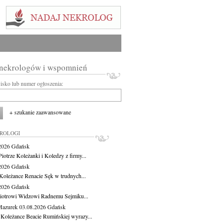
 nekrologów i wspomnień
wisko lub numer ogłoszenia:
+ szukanie zaawansowane
KROLOGI
.2026
Gdańsk
iotrze Koleżanki i Koledzy z firmy...
.2026
Gdańsk
Koleżance Renacie Sęk w trudnych...
.2026
Gdańsk
iotrowi Widzowi Radnemu Sejmiku...
Mazurek
03.08.2026
Gdańsk
 Koleżance Beacie Rumińskiej wyrazy...