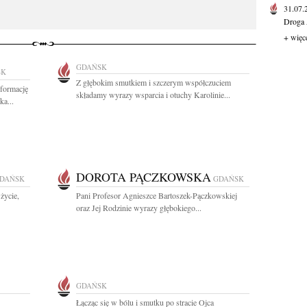
31.07
Droga 
+ więc
GDAŃSK
SK
Z głębokim smutkiem i szczerym współczuciem
nformację
składamy wyrazy wsparcia i otuchy Karolinie...
a...
DOROTA PĄCZKOWSKA
DAŃSK
GDAŃSK
życie,
Pani Profesor Agnieszce Bartoszek-Pączkowskiej
oraz Jej Rodzinie wyrazy głębokiego...
GDAŃSK
Łącząc się w bólu i smutku po stracie Ojca