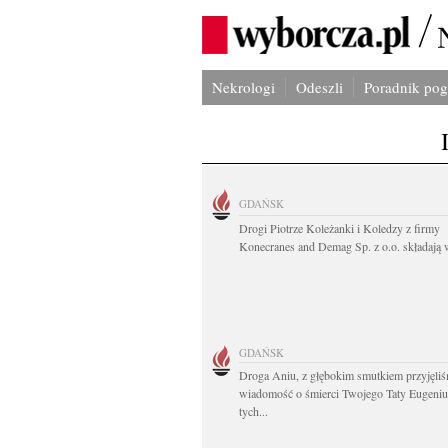
Nekrologi
Odeszli
Poradnik po
GDAŃSK
Drogi Piotrze Koleżanki i Koledzy z firmy
Konecranes and Demag Sp. z o.o. składają w
GDAŃSK
Droga Aniu, z głębokim smutkiem przyjęli
wiadomość o śmierci Twojego Taty Eugeni
tych...