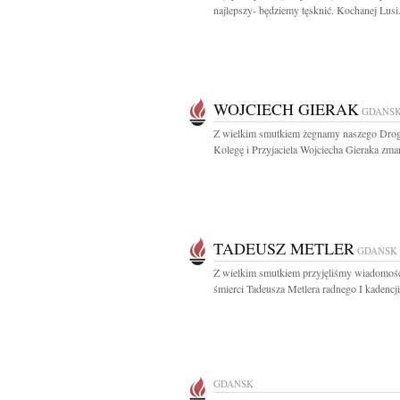
najlepszy- będziemy tęsknić. Kochanej Lusi.
WOJCIECH GIERAK
GDAŃS
Z wielkim smutkiem żegnamy naszego Dro
Kolegę i Przyjaciela Wojciecha Gieraka zmar
TADEUSZ METLER
GDAŃSK
Z wielkim smutkiem przyjęliśmy wiadomoś
śmierci Tadeusza Metlera radnego I kadencji
GDAŃSK