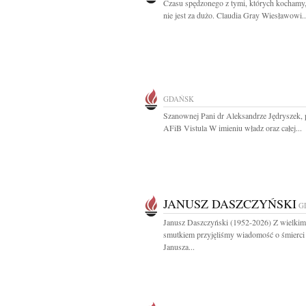
Czasu spędzonego z tymi, których kochamy
nie jest za dużo. Claudia Gray Wiesławowi..
GDAŃSK
Szanownej Pani dr Aleksandrze Jędryszek, 
AFiB Vistula W imieniu władz oraz całej...
JANUSZ DASZCZYŃSKI
G
Janusz Daszczyński (1952-2026) Z wielkim
smutkiem przyjęliśmy wiadomość o śmierci
Janusza...