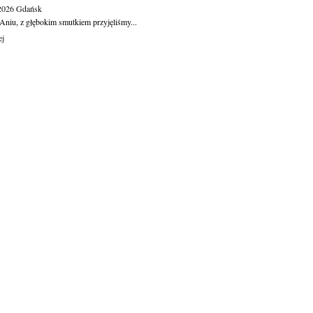
.2026
Gdańsk
Aniu, z głębokim smutkiem przyjęliśmy...
ej