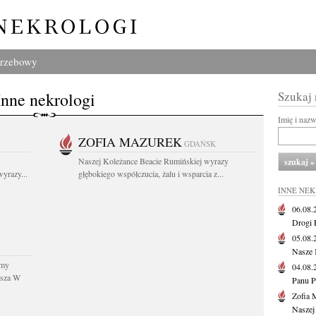
grzebowy
Inne nekrologi
Szukaj
Imię i naz
ZOFIA MAZUREK
GDAŃSK
Naszej Koleżance Beacie Rumińskiej wyrazy
yrazy...
głębokiego współczucia, żalu i wsparcia z...
INNE NE
06.08
Drogi P
05.08
Nasze 
śmy
04.08
usza W
Panu P
Zofia 
Naszej