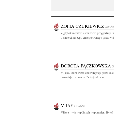
ZOFIA CZUKIEWICZ
GDAŃ
Z głębokim żalem i smutkiem przyjęliśmy i
o śmierci naszego emerytowanego pracownik
DOROTA PĄCZKOWSKA
G
Miłość, która wiernie towarzyszy przez całe 
pozostaje na zawsze. Dotarła do nas...
VIJAY
GDAŃSK
Vijayu - tyle wspólnych wspomnień. Byłeś